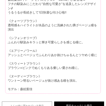
フチの馴染みにこだわり"自然な可愛さ"を追及したレンズデザイ
ン♪
うるうるが長続きして1日快適な付け心地!!
《クォーツブラウン》
透明感＆ハイライトが水晶のように洗練された儚げベージュ瞳を
演出
《シフォンオリーブ》
ふんわり馴染みキラッと輝き可愛らしさを感じる瞳に。
《エアリーノワール》
アッシュとベージュでふんわりあか抜けちゅるんとツヤめく瞳に
《スウィートブラウン》
ブラウン×ピンクでぬくもりある優しい愛され瞳に。
《ヌーディーブラウン》
ワントーン明るいベージュが抜け感ある瞳を演出。
モデル：森絵梨佳
最近チェックした商品
よく一緒に買われている
商品