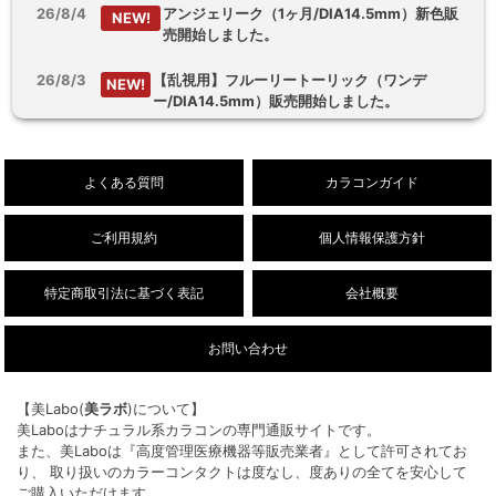
26/8/4
アンジェリーク（1ヶ月/DIA14.5mm）新色販
NEW!
売開始しました。
26/8/3
【乱視用】フルーリートーリック（ワンデ
NEW!
ー/DIA14.5mm）販売開始しました。
26/8/1
デューリット シリコーン ハイドロゲル／シリコ
NEW!
ン（1ヶ月/DIA14.5mm）新色販売開始しまし
よくある質問
カラコンガイド
た。
ご利用規約
個人情報保護方針
特定商取引法に基づく表記
会社概要
お問い合わせ
【美Labo(
美ラボ
)について】
美Laboはナチュラル系カラコンの専門通販サイトです。
また、美Laboは『高度管理医療機器等販売業者』として許可されてお
り、 取り扱いのカラーコンタクトは度なし、度ありの全てを安心して
ご購入いただけます。