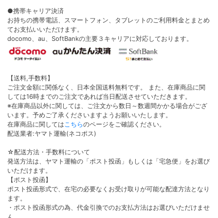
●携帯キャリア決済
お持ちの携帯電話、スマートフォン、タブレットのご利用料金とまとめ
てお支払いいただけます。
docomo、au、SoftBankの主要３キャリアに対応しております。
【送料,手数料】
ご注文金額に関係なく、日本全国送料無料です。 また、在庫商品に関
しては16時までのご注文であれば当日配送させていただきます。
※在庫商品以外に関しては、ご注文から数日～数週間かかる場合がござ
います。予めご了承くださいますようお願いいたします。
在庫商品に関しては
こちら
のページをご確認ください。
配送業者:ヤマト運輸(ネコポス)
☆配送方法・手数料について
発送方法は、ヤマト運輸の「ポスト投函」もしくは「宅急便」をお選び
いただけます。
【ポスト投函】
ポスト投函形式で、在宅の必要なくお受け取りが可能な配達方法となり
ます。
・ポスト投函形式の為、代金引換でのお支払方法はお選びいただけませ
ん。