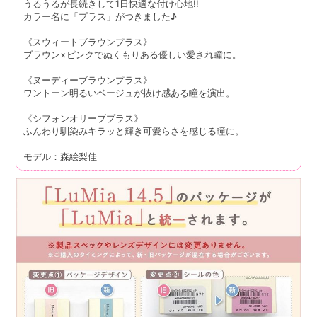
うるうるが長続きして1日快適な付け心地!!
カラー名に「プラス」がつきました♪
《スウィートブラウンプラス》
ブラウン×ピンクでぬくもりある優しい愛され瞳に。
《ヌーディーブラウンプラス》
ワントーン明るいベージュが抜け感ある瞳を演出。
《シフォンオリーブプラス》
ふんわり馴染みキラッと輝き可愛らさを感じる瞳に。
モデル：森絵梨佳