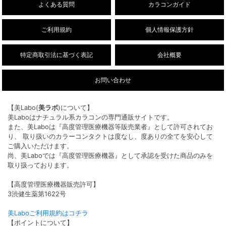
よくある質問
カラコンガイド
ご利用規約
個人情報保護方針
特定商取引法に基づく表記
会社概要
お問い合わせ
【美Labo(
美ラボ
)について】
美Laboはナチュラル系カラコンの専門通販サイトです。
また、美Laboは『高度管理医療機器等販売業者』として許可されてお
り、 取り扱いのカラーコンタクトは度なし、度ありの全てを安心して
ご購入いただけます。
尚、美Laboでは『高度管理医療機器』として承認を受けた商品のみを
取り扱っております。
【高度管理医療機器販売許可】
3渋健生薬第1622号
美Laboご利用規約はコチラ
【ポイントについて】