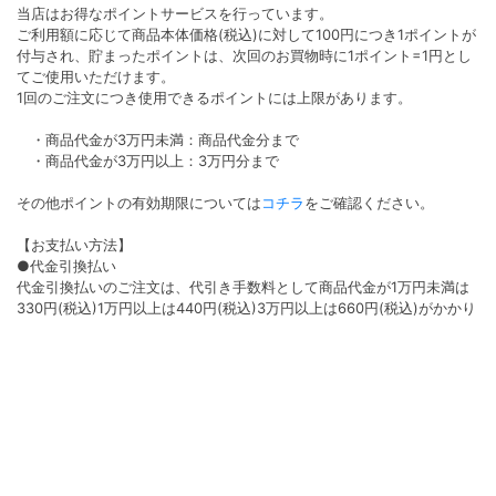
当店はお得なポイントサービスを行っています。
ご利用額に応じて商品本体価格(税込)に対して100円につき1ポイントが
付与され、貯まったポイントは、次回のお買物時に1ポイント=1円とし
てご使用いただけます。
1回のご注文につき使用できるポイントには上限があります。
・商品代金が3万円未満：商品代金分まで
・商品代金が3万円以上：3万円分まで
その他ポイントの有効期限については
コチラ
をご確認ください。
【お支払い方法】
●代金引換払い
代金引換払いのご注文は、代引き手数料として商品代金が1万円未満は
330円(税込)1万円以上は440円(税込)3万円以上は660円(税込)がかかり
ます。
●クレジット払い
決済手数料は無料となります。ご利用いただけるカード会社は
VISA/Master/AMEX/Diners/JCBです。
●コンビニ払い