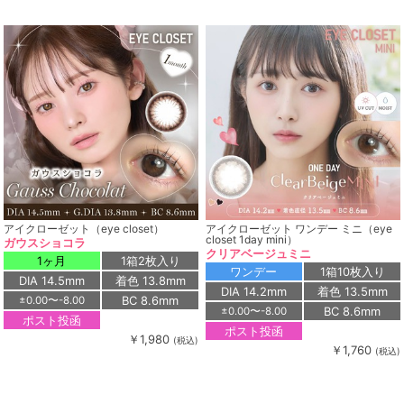
アイクローゼット（eye closet）
アイクローゼット ワンデー ミニ（eye
closet 1day mini）
ガウスショコラ
クリアベージュミニ
1ヶ月
1箱2枚入り
ワンデー
1箱10枚入り
DIA 14.5mm
着色 13.8mm
DIA 14.2mm
着色 13.5mm
BC 8.6mm
±0.00〜-8.00
BC 8.6mm
±0.00〜-8.00
ポスト投函
ポスト投函
￥1,980
(税込)
￥1,760
(税込)