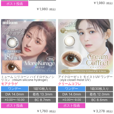
￥1,980
ポスト投函
(税込)
￥1,980
(税込)
ミューム シリコーン ハイドロゲル／シ
アイクローゼット モイストUV ワンデー
リコン（miium silicone hydrogel）
（eye closet moist UV）
モアクラゲ
クリームコフレ
ワンデー
1箱10枚入り
ワンデー
1箱30枚入り
DIA 14.0mm
着色 13.3mm
DIA 14.0mm
着色 12.0mm
BC 8.7mm
BC 8.6mm
±0.00〜-10.00
±0.00〜-9.00
ポスト投函
ポスト投函
￥1,760
￥3,278
(税込)
(税込)