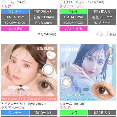
ミューム（miium）
アイクローゼット（eye closet）
くらげ
クリアベージュ
ワンデー
1箱10枚入り
1ヶ月
1箱2枚入り
DIA 14.0mm
着色 13.0mm
DIA 14.5mm
着色 13.8mm
BC 8.6mm
BC 8.6mm
±0.00〜-10.00
±0.00〜-10.00
ポスト投函
ポスト投函
￥1,760
￥1,980
(税込)
(税込)
アイクローゼット（eye closet）
ミューム（miium）
クリアベージュ
くらげ
ワンデー
1箱10枚入り
1ヶ月
1箱2枚入り