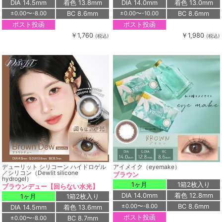
DIA 14.5mm
着色 13.8mm
DIA 14.0mm
着色 13.0mm
BC 8.6mm
BC 8.6mm
±0.00〜-8.00
±0.00〜-10.00
ポスト投函
ポスト投函
￥1,760
￥1,980
(税込)
(税込)
デューリット シリコーン ハイドロゲル
アイメイク（eyemake）
／シリコン（Dewlit silicone
ブラウン
hydrogel）
1ヶ月
1箱2枚入り
ブラウンデュー【回らない水光】
DIA 14.0mm
着色 12.8mm
1ヶ月
1箱2枚入り
BC 8.6mm
±0.00〜-8.00
DIA 14.5mm
着色 13.6mm
ポスト投函
BC 8.7mm
±0.00〜-8.00