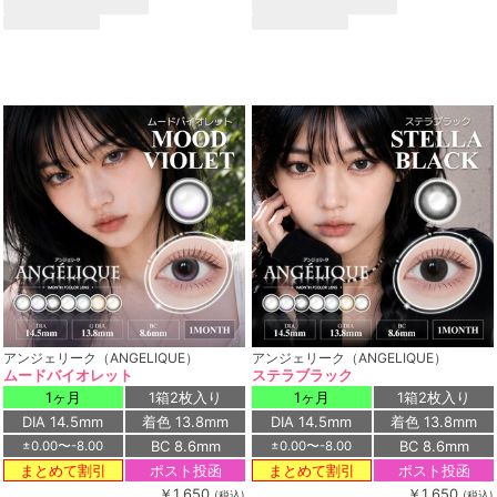
アンジェリーク（ANGELIQUE）
アンジェリーク（ANGELIQUE）
ムードバイオレット
ステラブラック
1ヶ月
1箱2枚入り
1ヶ月
1箱2枚入り
DIA 14.5mm
着色 13.8mm
DIA 14.5mm
着色 13.8mm
BC 8.6mm
BC 8.6mm
±0.00〜-8.00
±0.00〜-8.00
ポスト投函
ポスト投函
まとめて割引
まとめて割引
￥1,650
￥1,650
(税込)
(税込)