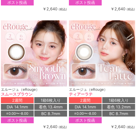
ポスト投函
ポスト投函
￥2,640
￥2,640
(税込)
(税込)
エルージュ（eRouge）
エルージュ（eRouge）
スムースブラウン
ティアーラテ
2週間
1箱6枚入り
2週間
1箱6枚入り
DIA 14.1mm
着色 13.4mm
DIA 14.1mm
着色 13.2mm
BC 8.7mm
BC 8.7mm
±0.00〜-8.00
±0.00〜-8.00
ポスト投函
ポスト投函
￥2,640
￥2,640
(税込)
(税込)