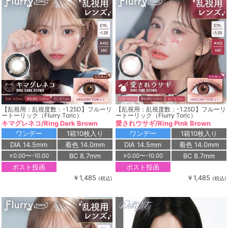
【乱視用：乱視度数：-1.25D】フルーリ
【乱視用：乱視度数：-1.25D】フルーリ
ートーリック（Flurry Toric）
ートーリック（Flurry Toric）
キマグレネコ/Ring Dark Brown
愛されウサギ/Ring Pink Brown
ワンデー
1箱10枚入り
ワンデー
1箱10枚入り
DIA 14.5mm
着色 14.0mm
DIA 14.5mm
着色 14.0mm
BC 8.7mm
BC 8.7mm
±0.00〜-10.00
±0.00〜-10.00
ポスト投函
ポスト投函
￥1,485
￥1,485
(税込)
(税込)