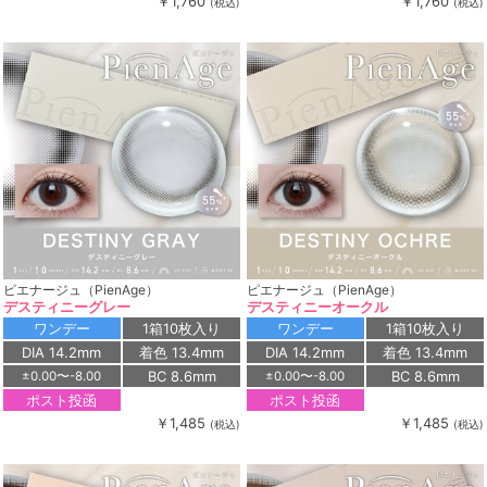
￥1,760
￥1,760
(税込)
(税込)
ピエナージュ（PienAge）
ピエナージュ（PienAge）
デスティニーグレー
デスティニーオークル
ワンデー
1箱10枚入り
ワンデー
1箱10枚入り
DIA 14.2mm
着色 13.4mm
DIA 14.2mm
着色 13.4mm
BC 8.6mm
BC 8.6mm
±0.00〜-8.00
±0.00〜-8.00
ポスト投函
ポスト投函
￥1,485
￥1,485
(税込)
(税込)