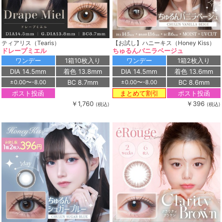
ティアリス（Tearis）
【お試し】ハニーキス（Honey Kiss）
ドレープミエル
ちゅるんバニラベージュ
ワンデー
1箱10枚入り
ワンデー
1箱2枚入り
DIA 14.5mm
着色 13.8mm
DIA 14.5mm
着色 13.6mm
BC 8.7mm
BC 8.6mm
±0.00〜-8.00
±0.00〜-8.00
ポスト投函
ポスト投函
まとめて割引
￥1,760
￥396
(税込)
(税込)