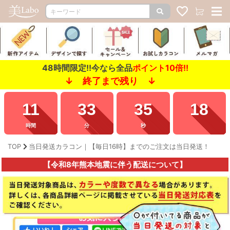
48時間限定!!今なら全品
ポイント10倍!!
↓ 終了まで残り ↓
11
33
32
72
時間
分
秒
TOP
当日発送カラコン｜【毎日16時】までのご注文は当日発送！
【令和8年熊本地震に伴う配送について】