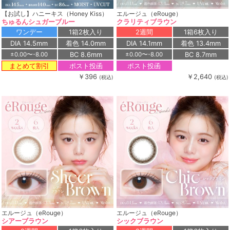
【お試し】ハニーキス（Honey Kiss）
エルージュ（eRouge）
ちゅるんシュガーブルー
クラリティブラウン
ワンデー
1箱2枚入り
2週間
1箱6枚入り
DIA 14.5mm
着色 14.0mm
DIA 14.1mm
着色 13.4mm
BC 8.6mm
BC 8.7mm
±0.00〜-8.00
±0.00〜-8.00
ポスト投函
ポスト投函
まとめて割引
￥396
￥2,640
(税込)
(税込)
エルージュ（eRouge）
エルージュ（eRouge）
シアーブラウン
シックブラウン