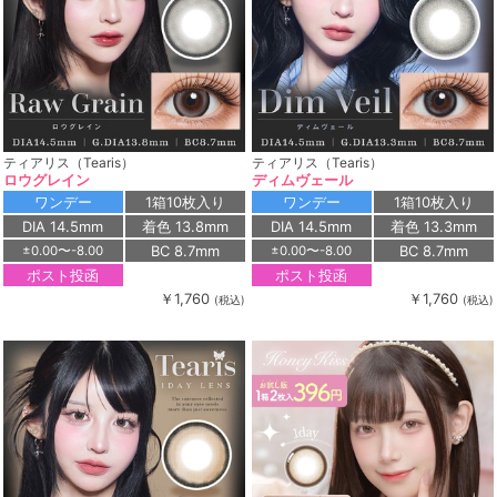
ティアリス（Tearis）
ティアリス（Tearis）
ロウグレイン
ディムヴェール
ワンデー
1箱10枚入り
ワンデー
1箱10枚入り
DIA 14.5mm
着色 13.8mm
DIA 14.5mm
着色 13.3mm
BC 8.7mm
BC 8.7mm
±0.00〜-8.00
±0.00〜-8.00
ポスト投函
ポスト投函
￥1,760
￥1,760
(税込)
(税込)