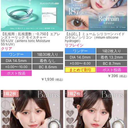
【乱視用：乱視度数：-0.75D】エアレ
【お試し】ミューム シリコーン ハイド
ンズトーリック モイスチャー
ロゲル／シリコン（miium silicone
55％UV（airlens toric Moisture
hydrogel）
55％UV）
リフレイン
クリア
ワンデー
1箱2枚入り
ワンデー
1箱30枚入り
DIA 14.0mm
着色 13.2mm
DIA 14.5mm
着色 なし
BC 8.7mm
±0.00〜-8.00
BC 8.6mm
±0.00〜-10.00
ポスト投函
まとめて割引
ポスト投函
￥396
(税込)
￥1,936
(税込)