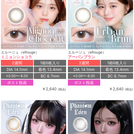
エルージュ（eRouge）
エルージュ（eRouge）
ミニョンショコラ
アーバンブラン
2週間
1箱6枚入り
2週間
1箱6枚入り
DIA 14.1mm
着色 13.4mm
DIA 14.1mm
着色 13.4mm
BC 8.7mm
BC 8.7mm
±0.00〜-8.00
±0.00〜-8.00
ポスト投函
ポスト投函
￥2,640
￥2,640
(税込)
(税込)