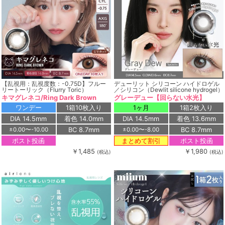
【乱視用：乱視度数：-0.75D】フルー
デューリット シリコーン ハイドロゲル
リートーリック（Flurry Toric）
／シリコン（Dewlit silicone hydrogel）
キマグレネコ/Ring Dark Brown
グレーデュー【回らない水光】
ワンデー
1箱10枚入り
1ヶ月
1箱2枚入り
DIA 14.5mm
着色 14.0mm
DIA 14.5mm
着色 13.6mm
BC 8.7mm
BC 8.7mm
±0.00〜-10.00
±0.00〜-8.00
ポスト投函
ポスト投函
まとめて割引
￥1,485
￥1,980
(税込)
(税込)