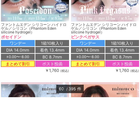
ファントムエデン シリコーン ハイドロ
ファントムエデン シリコーン ハイドロ
ゲル／シリコン（Phantom Eden
ゲル／シリコン（Phantom Eden
silicone hydrogel）
silicone hydrogel）
ポセイドン
ピンクペガサス
ワンデー
1箱10枚入り
ワンデー
1箱10枚入り
DIA 14.0mm
着色 13.4mm
DIA 14.0mm
着色 13.4mm
BC 8.7mm
BC 8.7mm
±0.00〜-8.00
±0.00〜-8.00
ポスト投函
ポスト投函
まとめて割引
まとめて割引
￥1,760
￥1,760
(税込)
(税込)
60
395
件