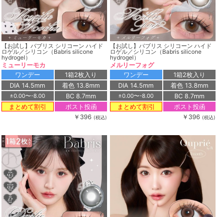
【お試し】バブリス シリコーン ハイド
【お試し】バブリス シリコーン ハイド
ロゲル／シリコン（Babris silicone
ロゲル／シリコン（Babris silicone
hydrogel）
hydrogel）
ミューリーモカ
メルリーフォグ
ワンデー
1箱2枚入り
ワンデー
1箱2枚入り
DIA 14.5mm
着色 13.8mm
DIA 14.5mm
着色 13.8mm
BC 8.7mm
BC 8.7mm
±0.00〜-8.00
±0.00〜-8.00
ポスト投函
ポスト投函
まとめて割引
まとめて割引
￥396
￥396
(税込)
(税込)