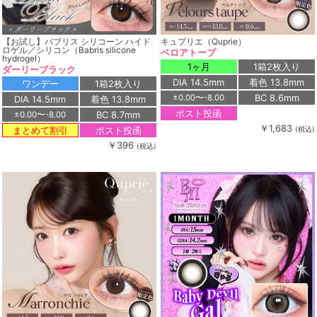
【お試し】バブリス シリコーン ハイド
キュプリエ（Quprie）
ロゲル／シリコン（Babris silicone
ベロアトープ
hydrogel）
1ヶ月
1箱2枚入り
ダーリーブラック
DIA 14.5mm
着色 13.8mm
ワンデー
1箱2枚入り
BC 8.6mm
±0.00〜-8.00
DIA 14.5mm
着色 13.8mm
ポスト投函
BC 8.7mm
±0.00〜-8.00
￥1,683
ポスト投函
まとめて割引
(税込)
￥396
(税込)