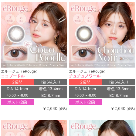
エルージュ（eRouge）
エルージュ（eRouge）
ココプードル
チュチュノワール
2週間
1箱6枚入り
2週間
1箱6枚入り
DIA 14.1mm
着色 13.4mm
DIA 14.1mm
着色 13.3mm
BC 8.7mm
BC 8.7mm
±0.00〜-8.00
±0.00〜-8.00
ポスト投函
ポスト投函
￥2,640
￥2,640
(税込)
(税込)