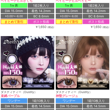
ベイビーデビルさくら
ベイビーデビルベイビー
1ヶ月
1箱2枚入り
1ヶ月
1箱2枚入り
DIA 15.0mm
着色 14.2mm
DIA 15.0mm
着色 14.2mm
BC 8.6mm
BC 8.6mm
±0.00〜-6.00
±0.00〜-6.00
ポスト投函
ポスト投函
まとめて割引
まとめて割引
￥1,650
￥1,650
(税込)
(税込)
ダスティティー（Dustity）
ダスティティー（Dustity）
束縛パープル
神聖グレージュ
ワンデー
1箱10枚入り
ワンデー
1箱10枚入り
DIA 15.0mm
着色 14.5mm
DIA 15.0mm
着色 14.5mm