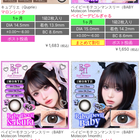
キュプリエ（Quprie）
ベイビーモテコンマンスリー（BABY
Motecon 1month）
マロンシック
ベイビーデビルぎゃる
1ヶ月
1箱2枚入り
1ヶ月
1箱2枚入り
DIA 14.5mm
着色 13.9mm
DIA 15.0mm
着色 14.2mm
BC 8.6mm
±0.00〜-8.00
BC 8.6mm
±0.00〜-6.00
ポスト投函
ポスト投函
まとめて割引
￥1,683
(税込)
￥1,650
(税込)
ベイビーモテコンマンスリー（BABY
ベイビーモテコンマンスリー（BABY
Motecon 1month）
Motecon 1month）