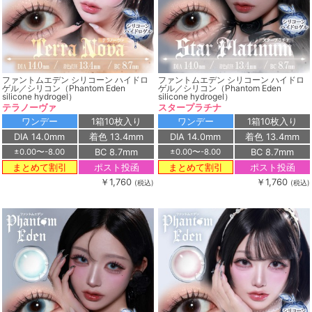
ファントムエデン シリコーン ハイドロ
ファントムエデン シリコーン ハイドロ
ゲル／シリコン（Phantom Eden
ゲル／シリコン（Phantom Eden
silicone hydrogel）
silicone hydrogel）
テラノーヴァ
スタープラチナ
ワンデー
1箱10枚入り
ワンデー
1箱10枚入り
DIA 14.0mm
着色 13.4mm
DIA 14.0mm
着色 13.4mm
BC 8.7mm
BC 8.7mm
±0.00〜-8.00
±0.00〜-8.00
ポスト投函
ポスト投函
まとめて割引
まとめて割引
￥1,760
￥1,760
(税込)
(税込)