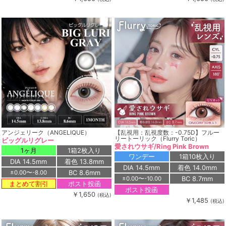
アンジェリーク（ANGELIQUE）
【乱視用：乱視度数：-0.75D】フルー
リートーリック（Flurry Toric）
ビッグルリグレー
愛されウサギ/Ring Pink Brown
1ヶ月
1箱2枚入り
ワンデー
1箱10枚入り
DIA 14.5mm
着色 13.8mm
DIA 14.5mm
着色 14.0mm
BC 8.6mm
±0.00〜-8.00
BC 8.7mm
±0.00〜-10.00
ポスト投函
まとめて割引
ポスト投函
￥1,650
(税込)
￥1,485
(税込)