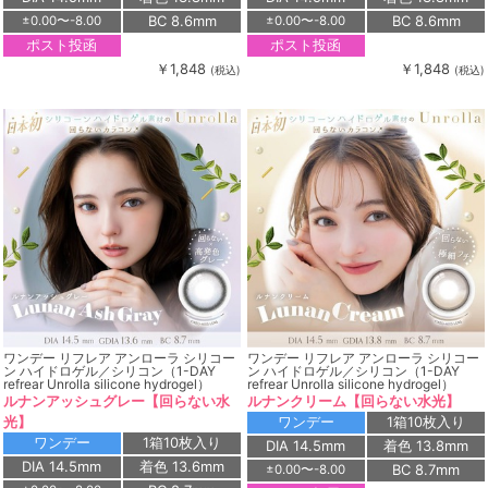
BC 8.6mm
BC 8.6mm
±0.00〜-8.00
±0.00〜-8.00
ポスト投函
ポスト投函
￥1,848
￥1,848
(税込)
(税込)
ワンデー リフレア アンローラ シリコー
ワンデー リフレア アンローラ シリコー
ン ハイドロゲル／シリコン（1-DAY
ン ハイドロゲル／シリコン（1-DAY
refrear Unrolla silicone hydrogel）
refrear Unrolla silicone hydrogel）
ルナンアッシュグレー【回らない水
ルナンクリーム【回らない水光】
光】
ワンデー
1箱10枚入り
ワンデー
1箱10枚入り
DIA 14.5mm
着色 13.8mm
DIA 14.5mm
着色 13.6mm
BC 8.7mm
±0.00〜-8.00