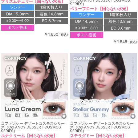
ズ（CoFANCY DESSERT COSMOS
プリズムチェリー【回らない水光】
SERIES）
ワンデー
1箱10枚入り
ベリーフロート【回らない水光】
DIA 15.0mm
着色 14.8mm
ワンデー
1箱10枚入り
BC 8.7mm
±0.00〜-6.00
DIA 14.5mm
着色 13.8mm
ポスト投函
BC 8.6mm
±0.00〜-8.00
￥1,650
ポスト投函
(税込)
￥1,848
(税込)
コファンシー デザートコスモスシリー
コファンシー デザートコスモスシリー
ズ（CoFANCY DESSERT COSMOS
ズ（CoFANCY DESSERT COSMOS
SERIES）
SERIES）
ルナクリーム【回らない水光】
ステラグミー【回らない水光】