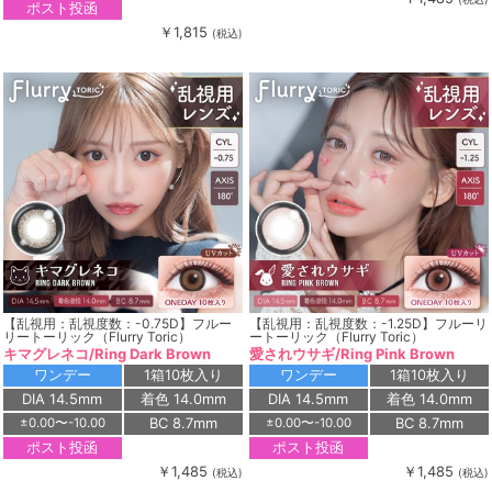
ポスト投函
￥1,815
(税込)
【乱視用：乱視度数：-0.75D】フルー
【乱視用：乱視度数：-1.25D】フルーリ
リートーリック（Flurry Toric）
ートーリック（Flurry Toric）
キマグレネコ/Ring Dark Brown
愛されウサギ/Ring Pink Brown
ワンデー
1箱10枚入り
ワンデー
1箱10枚入り
DIA 14.5mm
着色 14.0mm
DIA 14.5mm
着色 14.0mm
BC 8.7mm
BC 8.7mm
±0.00〜-10.00
±0.00〜-10.00
ポスト投函
ポスト投函
￥1,485
￥1,485
(税込)
(税込)