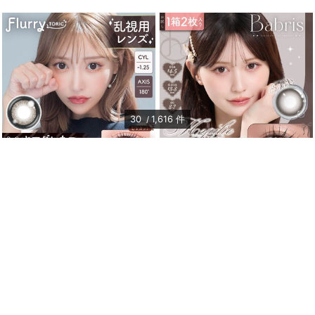
30
1,616
件
【乱視用：乱視度数：-1.25D】フルーリ
【お試し】バブリス シリコーン ハイド
ートーリック（Flurry Toric）
ロゲル／シリコン（Babris silicone
hydrogel）
キマグレネコ/Ring Dark Brown
ミューリーモカ
ワンデー
1箱10枚入り
ワンデー
1箱2枚入り
DIA 14.5mm
着色 14.0mm
DIA 14.5mm
着色 13.8mm
BC 8.7mm
±0.00〜-10.00
BC 8.7mm
±0.00〜-8.00
ポスト投函
ポスト投函
まとめて割引
￥1,485
(税込)
￥396
(税込)