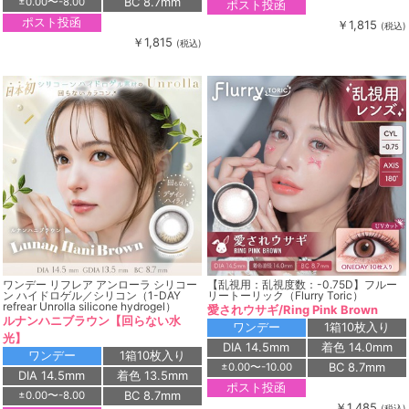
BC 8.7mm
±0.00〜-8.00
ポスト投函
ポスト投函
￥1,815
(税込)
￥1,815
(税込)
ワンデー リフレア アンローラ シリコー
【乱視用：乱視度数：-0.75D】フルー
ン ハイドロゲル／シリコン（1-DAY
リートーリック（Flurry Toric）
refrear Unrolla silicone hydrogel）
愛されウサギ/Ring Pink Brown
ルナンハニブラウン【回らない水
ワンデー
1箱10枚入り
光】
DIA 14.5mm
着色 14.0mm
ワンデー
1箱10枚入り
BC 8.7mm
±0.00〜-10.00
DIA 14.5mm
着色 13.5mm
ポスト投函
BC 8.7mm
±0.00〜-8.00
￥1,485
(税込)