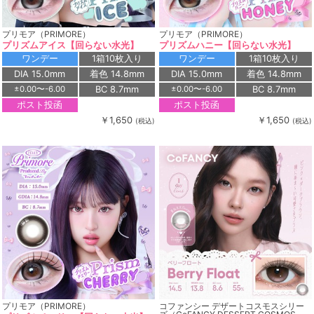
プリモア（PRIMORE）
プリモア（PRIMORE）
プリズムアイス【回らない水光】
プリズムハニー【回らない水光】
ワンデー
1箱10枚入り
ワンデー
1箱10枚入り
DIA 15.0mm
着色 14.8mm
DIA 15.0mm
着色 14.8mm
BC 8.7mm
BC 8.7mm
±0.00〜-6.00
±0.00〜-6.00
ポスト投函
ポスト投函
￥1,650
￥1,650
(税込)
(税込)
プリモア（PRIMORE）
コファンシー デザートコスモスシリー