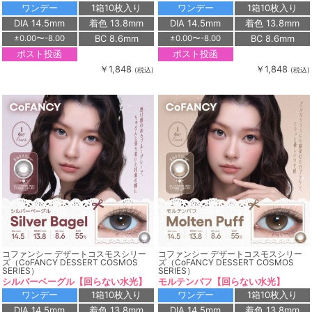
ワンデー
1箱10枚入り
ワンデー
1箱10枚入り
DIA 14.5mm
着色 13.8mm
DIA 14.5mm
着色 13.8mm
BC 8.6mm
BC 8.6mm
±0.00〜-8.00
±0.00〜-8.00
ポスト投函
ポスト投函
￥1,848
￥1,848
(税込)
(税込)
コファンシー デザートコスモスシリー
コファンシー デザートコスモスシリー
ズ（CoFANCY DESSERT COSMOS
ズ（CoFANCY DESSERT COSMOS
SERIES）
SERIES）
シルバーベーグル【回らない水光】
モルテンパフ【回らない水光】
ワンデー
1箱10枚入り
ワンデー
1箱10枚入り
DIA 14.5mm
着色 13.8mm
DIA 14.5mm
着色 13.8mm