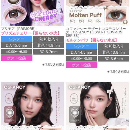
プリモア（PRIMORE）
コファンシー デザートコスモスシリー
ズ（CoFANCY DESSERT COSMOS
プリズムチェリー【回らない水光】
SERIES）
ワンデー
1箱10枚入り
モルテンパフ【回らない水光】
DIA 15.0mm
着色 14.8mm
ワンデー
1箱10枚入り
BC 8.7mm
±0.00〜-6.00
DIA 14.5mm
着色 13.8mm
ポスト投函
BC 8.6mm
±0.00〜-8.00
￥1,650
ポスト投函
(税込)
￥1,848
(税込)