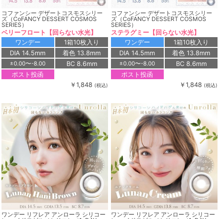
コファンシー デザートコスモスシリー
コファンシー デザートコスモスシリー
ズ（CoFANCY DESSERT COSMOS
ズ（CoFANCY DESSERT COSMOS
SERIES）
SERIES）
ベリーフロート【回らない水光】
ステラグミー【回らない水光】
ワンデー
1箱10枚入り
ワンデー
1箱10枚入り
DIA 14.5mm
着色 13.8mm
DIA 14.5mm
着色 13.8mm
BC 8.6mm
BC 8.6mm
±0.00〜-8.00
±0.00〜-8.00
ポスト投函
ポスト投函
￥1,848
￥1,848
(税込)
(税込)
ワンデー リフレア アンローラ シリコー
ワンデー リフレア アンローラ シリコー