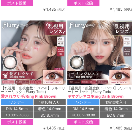
ポスト投函
ポスト投函
￥1,485
￥1,485
(税込)
(税込)
【乱視用：乱視度数：-1.25D】フルーリ
【乱視用：乱視度数：-1.25D】フルーリ
ートーリック（Flurry Toric）
ートーリック（Flurry Toric）
愛されウサギ/Ring Pink Brown
キマグレネコ/Ring Dark Brown
ワンデー
1箱10枚入り
ワンデー
1箱10枚入り
DIA 14.5mm
着色 14.0mm
DIA 14.5mm
着色 14.0mm
BC 8.7mm
BC 8.7mm
±0.00〜-10.00
±0.00〜-10.00
ポスト投函
ポスト投函
￥1,485
￥1,485
(税込)
(税込)