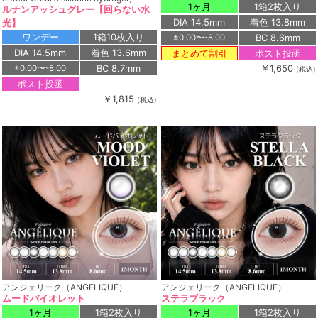
1ヶ月
1箱2枚入り
ルナンアッシュグレー【回らない水
DIA 14.5mm
着色 13.8mm
光】
ワンデー
1箱10枚入り
BC 8.6mm
±0.00〜-8.00
DIA 14.5mm
着色 13.6mm
ポスト投函
まとめて割引
BC 8.7mm
￥1,650
±0.00〜-8.00
(税込)
ポスト投函
￥1,815
(税込)
アンジェリーク（ANGELIQUE）
アンジェリーク（ANGELIQUE）
ムードバイオレット
ステラブラック
1ヶ月
1箱2枚入り
1ヶ月
1箱2枚入り