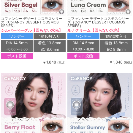
コファンシー デザートコスモスシリー
コファンシー デザートコスモスシリー
ズ（CoFANCY DESSERT COSMOS
ズ（CoFANCY DESSERT COSMOS
SERIES）
SERIES）
シルバーベーグル【回らない水光】
ルナクリーム【回らない水光】
ワンデー
1箱10枚入り
ワンデー
1箱10枚入り
DIA 14.5mm
着色 13.8mm
DIA 14.5mm
着色 13.8mm
BC 8.6mm
BC 8.6mm
±0.00〜-8.00
±0.00〜-8.00
ポスト投函
ポスト投函
￥1,848
￥1,848
(税込)
(税込)