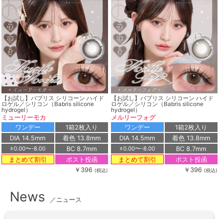
【お試し】バブリス シリコーン ハイド
【お試し】バブリス シリコーン ハイド
ロゲル／シリコン（Babris silicone
ロゲル／シリコン（Babris silicone
hydrogel）
hydrogel）
ミューリーモカ
メルリーフォグ
ワンデー
1箱2枚入り
ワンデー
1箱2枚入り
DIA 14.5mm
着色 13.8mm
DIA 14.5mm
着色 13.8mm
BC 8.7mm
BC 8.7mm
±0.00〜-8.00
±0.00〜-8.00
ポスト投函
ポスト投函
まとめて割引
まとめて割引
￥396
￥396
(税込)
(税込)
News
／ニュース