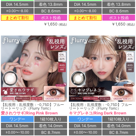
DIA 14.5mm
着色 13.8mm
DIA 14.5mm
着色 13.8mm
BC 8.6mm
BC 8.6mm
±0.00〜-8.00
±0.00〜-8.00
ポスト投函
ポスト投函
まとめて割引
まとめて割引
￥1,650
￥1,650
(税込)
(税込)
【乱視用：乱視度数：-0.75D】フルー
【乱視用：乱視度数：-0.75D】フルー
リートーリック（Flurry Toric）
リートーリック（Flurry Toric）
愛されウサギ/Ring Pink Brown
キマグレネコ/Ring Dark Brown
ワンデー
1箱10枚入り
ワンデー
1箱10枚入り
DIA 14.5mm
着色 14.0mm
DIA 14.5mm
着色 14.0mm
BC 8.7mm
BC 8.7mm
±0.00〜-10.00
±0.00〜-10.00