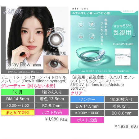
デューリット シリコーン ハイドロゲル
【乱視用：乱視度数：-0.75D】エアレ
／シリコン（Dewlit silicone hydrogel）
ンズトーリック モイスチャー
55％UV（airlens toric Moisture
グレーデュー【回らない水光】
55％UV）
1ヶ月
1箱2枚入り
クリア
DIA 14.5mm
着色 13.6mm
ワンデー
1箱30枚入り
BC 8.7mm
±0.00〜-8.00
DIA 14.5mm
着色 なし
ポスト投函
まとめて割引
BC 8.6mm
±0.00〜-10.00
￥1,980
ポスト投函
(税込)
￥1,936
(税込)