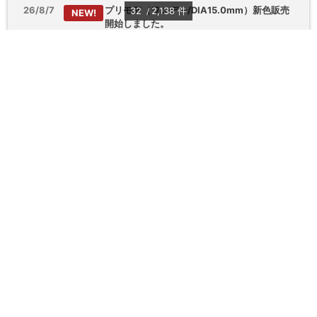
26/8/7
プリモア（ワンデー/DIA15.0mm）新色販売
32
2,138
件
NEW!
開始しました。
26/8/5
コファンシー デザートコスモスシリーズ（ワン
NEW!
デー/DIA14.5mm）販売開始しました。
26/8/5
ワンデー リフレア アンローラ シリコーン ハイ
NEW!
ドロゲル／シリコン（ワンデー/DIA14.5mm）
新色販売開始しました。
26/8/4
アンジェリーク（1ヶ月/DIA14.5mm）新色販
NEW!
売開始しました。
26/8/3
【乱視用】フルーリートーリック（ワンデ
NEW!
ー/DIA14.5mm）販売開始しました。
よくある質問
カラコンガイド
ご利用規約
個人情報保護方針
特定商取引法に基づく表記
会社概要