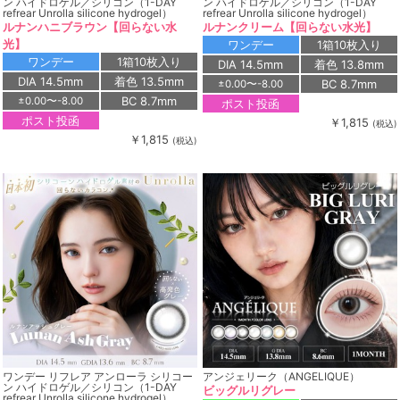
ン ハイドロゲル／シリコン（1-DAY
ン ハイドロゲル／シリコン（1-DAY
refrear Unrolla silicone hydrogel）
refrear Unrolla silicone hydrogel）
ルナンハニブラウン【回らない水
ルナンクリーム【回らない水光】
光】
ワンデー
1箱10枚入り
ワンデー
1箱10枚入り
DIA 14.5mm
着色 13.8mm
DIA 14.5mm
着色 13.5mm
BC 8.7mm
±0.00〜-8.00
BC 8.7mm
±0.00〜-8.00
ポスト投函
ポスト投函
￥1,815
(税込)
￥1,815
(税込)
ワンデー リフレア アンローラ シリコー
アンジェリーク（ANGELIQUE）
ン ハイドロゲル／シリコン（1-DAY
ビッグルリグレー
refrear Unrolla silicone hydrogel）