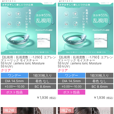
【乱視用：乱視度数：-1.25D】エアレン
【乱視用：乱視度数：-1.75D】エアレン
ズトーリック モイスチャー
ズトーリック モイスチャー
55％UV（airlens toric Moisture
55％UV（airlens toric Moisture
55％UV）
55％UV）
クリア
クリア
ワンデー
1箱30枚入り
ワンデー
1箱30枚入り
DIA 14.5mm
着色 なし
DIA 14.5mm
着色 なし
BC 8.6mm
BC 8.6mm
±0.00〜-10.00
±0.00〜-10.00
ポスト投函
ポスト投函
￥1,936
￥1,936
(税込)
(税込)