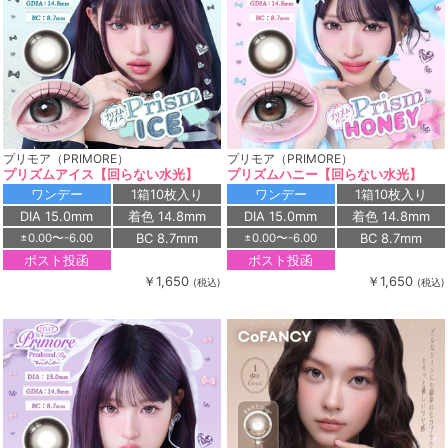
プリモア（PRIMORE）
プリモア（PRIMORE）
プリズムアイス【回らない水光】
プリズムハニー【回らない水光】
ワンデー
1箱10枚入り
ワンデー
1箱10枚入り
DIA 15.0mm
着色 14.8mm
DIA 15.0mm
着色 14.8mm
BC 8.7mm
BC 8.7mm
±0.00〜-6.00
±0.00〜-6.00
ポスト投函
ポスト投函
￥1,650
￥1,650
(税込)
(税込)