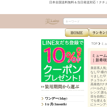
日本全国送料無料＆当日発送対応！ナチ
TOP
ミュ
ミューム
｜新希咲
美容系人気
なし♡ 瞳
りました♡
チュラルメ
高発色!!
パールのよ
レンズ 誰
目を自然に
ワンデー(1day)
でも使える
1ヶ月(1month)
にトーンア