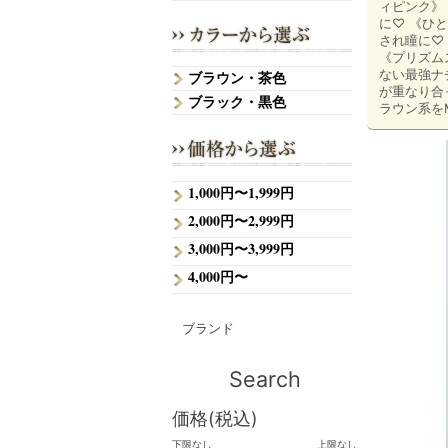
ィピンク》
に♡ 《ひ
され瞳に♡
《プリズム
ない最強ナ
ブラウン・茶色
が重なり合
ブラック・黒色
ラウン系を
1,000円〜1,999円
2,000円〜2,999円
3,000円〜3,999円
4,000円〜
ブランド
Search
価格(税込)
下限なし
上限なし