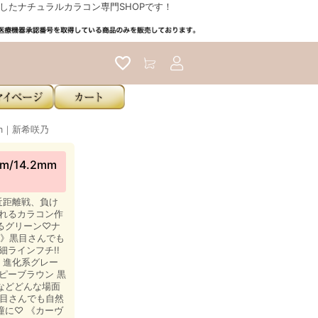
たナチュラルカラコン専門SHOPです！
アカウントサービス
mm｜新希咲乃
/14.2mm
近距離戦、負け
られるカラコン作
るグリーン♡ナ
り》黒目さんでも
ラインフチ!!
。進化系グレー
ピーブラウン 黒
などどんな場面
黒目さんでも自然
瞳に♡ 《カーヴ