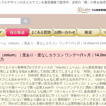
ュラルデザインの大人カラコンを激安価格で販売中。女性の「瞳」の美を追求し
ーム（miium）｜度あり・度なしカラコン ワンデー/1ヶ月｜14.0mm/14.2
（miium）｜度あり・度なしカラコン ワンデー/1ヶ月｜14.0mm
乃
クリエイター新希咲乃cプロデュースの『miium(ミューム)』から新色登場♪ 
の色による異なる悩みも解決して自信に変えてしまうような 「特別」をあげ
《リンクティント》【NEW】黒目さんでも、透明感をまとって美しく発色す
イクにも合わせやすい、”自然なちゅるん感”を叶える水光デザイン。《ゆか
ナチュラルなパープルで上品で儚い目元を演出♡《シェルラッコ》ミューム初極細
うなツヤ感ベージュで艶っぽ美人eye♡ 《ペルシアングラス》潤めく透明感
もが目を留めるガラス玉のような瞳に♡ 《サンセットローズ》血色感漂うハッ
トーンアップして暖かみのある目元に♡《くらげ》 学校やバイト、オフィス
 ”本当にバレない”裸眼より盛れるうるっと透明感♡ 《トーンアップモカ》 
ップ。浮かずに茶目になれる憧れ発色♡ 茶目さんは透明感のある透き通った