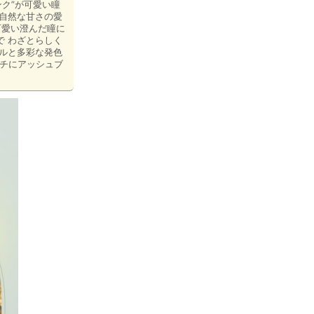
ク”が可愛い瞳
だ自然な甘さの愛
可愛い澄んだ瞳に
で わざとらしく
ゼルと多彩な発色
フチにアッシュブ