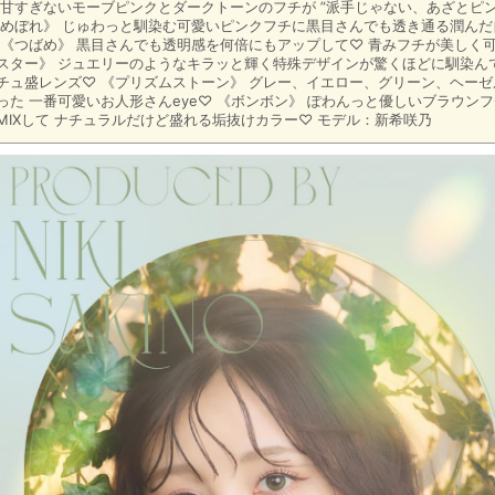
 甘すぎないモーブピンクとダークトーンのフチが ”派手じゃない、あざとピン
とめぼれ》 じゅわっと馴染む可愛いピンクフチに黒目さんでも透き通る潤ん
 《つばめ》 黒目さんでも透明感を何倍にもアップして♡ 青みフチが美しく
スター》 ジュエリーのようなキラッと輝く特殊デザインが驚くほどに馴染ん
チュ盛レンズ♡ 《プリズムストーン》 グレー、イエロー、グリーン、ヘー
った 一番可愛いお人形さんeye♡ 《ボンボン》 ぽわんっと優しいブラウン
MIXして ナチュラルだけど盛れる垢抜けカラー♡ モデル：新希咲乃