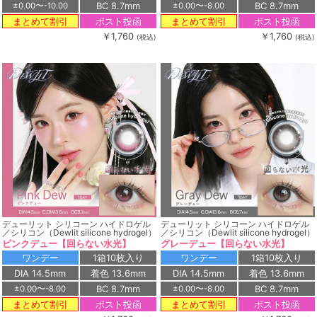
BC 8.7mm
BC 8.7mm
±0.00〜-10.00
±0.00〜-8.00
ポスト投函
ポスト投函
まとめて割引
まとめて割引
￥1,760
￥1,760
(税込)
(税込)
デューリット シリコーン ハイドロゲル
デューリット シリコーン ハイドロゲル
／シリコン（Dewlit silicone hydrogel）
／シリコン（Dewlit silicone hydrogel）
ピンクデュー【回らない水光】
グレーデュー【回らない水光】
ワンデー
1箱10枚入り
ワンデー
1箱10枚入り
DIA 14.5mm
着色 13.6mm
DIA 14.5mm
着色 13.6mm
BC 8.7mm
BC 8.7mm
±0.00〜-8.00
±0.00〜-8.00
ポスト投函
ポスト投函
まとめて割引
まとめて割引