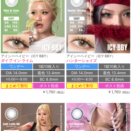
アイシーベイビー（ICY BBY）
アイシーベイビー（ICY BBY）
ダイブ イン ライム
ハンターシェイズ
ワンデー
1箱10枚入り
ワンデー
1箱10枚入り
DIA 14.0mm
着色 13.4mm
DIA 14.0mm
着色 13.4mm
BC 8.6mm
BC 8.6mm
±0.00〜-8.00
±0.00〜-8.00
ポスト投函
ポスト投函
まとめて割引
まとめて割引
￥1,760
￥1,760
(税込)
(税込)