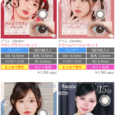
グリム（Geulim）
グリム（Geulim）
マロンブラウンパレット
クリームベージュパレット
ワンデー
1箱10枚入り
ワンデー
1箱10枚入り
DIA 14.5mm
着色 13.8mm
DIA 14.5mm
着色 13.8mm
BC 8.6mm
BC 8.6mm
±0.00〜-8.00
±0.00〜-8.00
ポスト投函
ポスト投函
まとめて割引
まとめて割引
￥1,760
￥1,760
(税込)
(税込)