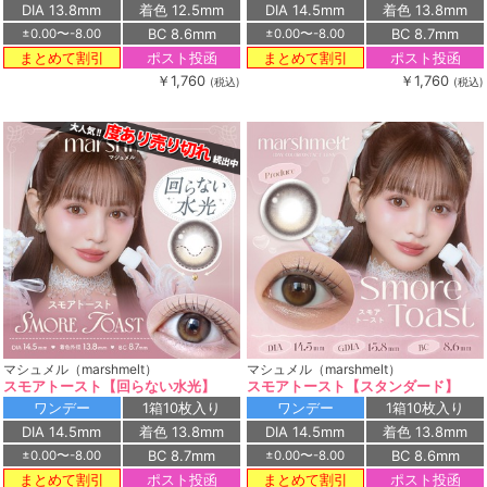
DIA 13.8mm
着色 12.5mm
DIA 14.5mm
着色 13.8mm
BC 8.6mm
BC 8.7mm
±0.00〜-8.00
±0.00〜-8.00
ポスト投函
ポスト投函
まとめて割引
まとめて割引
￥1,760
￥1,760
(税込)
(税込)
マシュメル（marshmelt）
マシュメル（marshmelt）
スモアトースト【回らない水光】
スモアトースト【スタンダード】
ワンデー
1箱10枚入り
ワンデー
1箱10枚入り
DIA 14.5mm
着色 13.8mm
DIA 14.5mm
着色 13.8mm
BC 8.7mm
BC 8.6mm
±0.00〜-8.00
±0.00〜-8.00
ポスト投函
ポスト投函
まとめて割引
まとめて割引