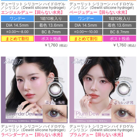
デューリット シリコーン ハイドロゲル
デューリット シリコーン ハイドロゲル
／シリコン（Dewlit silicone hydrogel）
／シリコン（Dewlit silicone hydrogel）
エンジェルデュー【回らない水光】
ベージュデュー【回らない水光】
ワンデー
1箱10枚入り
ワンデー
1箱10枚入り
DIA 14.5mm
着色 13.6mm
DIA 14.5mm
着色 13.6mm
BC 8.7mm
BC 8.7mm
±0.00〜-8.00
±0.00〜-10.00
ポスト投函
ポスト投函
まとめて割引
まとめて割引
￥1,760
￥1,760
(税込)
(税込)
デューリット シリコーン ハイドロゲル
デューリット シリコーン ハイドロゲル
／シリコン（Dewlit silicone hydrogel）
／シリコン（Dewlit silicone hydrogel）
ラベンダーデュー【回らない水光】
プラムデュー【回らない水光】