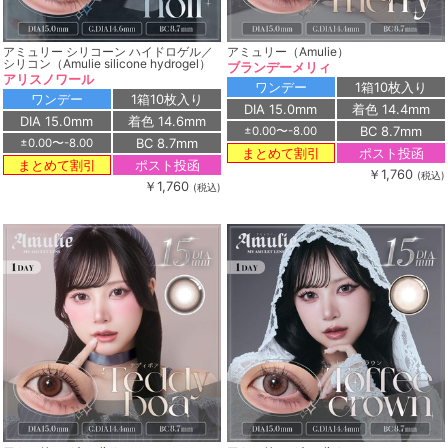
アミュリー シリコーン ハイドロゲル／
アミュリー（Amulie）
シリコン（Amulie silicone hydrogel）
ブランデーメリィ
アリスノワール
ワンデー
1箱10枚入り
ワンデー
1箱10枚入り
DIA 15.0mm
着色 14.4mm
DIA 15.0mm
着色 14.6mm
BC 8.7mm
±0.00〜-8.00
BC 8.7mm
±0.00〜-8.00
ポスト投函
まとめて割引
ポスト投函
まとめて割引
￥1,760
(税込)
￥1,760
(税込)