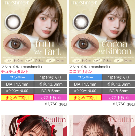
マシュメル（marshmelt）
マシュメル（marshmelt）
チュチュタルト
ココアリボン
ワンデー
1箱10枚入り
ワンデー
1箱10枚入り
DIA 14.5mm
着色 13.8mm
DIA 14.5mm
着色 13.8mm
BC 8.6mm
BC 8.6mm
±0.00〜-8.00
±0.00〜-8.00
ポスト投函
ポスト投函
まとめて割引
まとめて割引
￥1,760
￥1,760
(税込)
(税込)