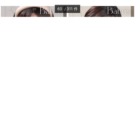
60
311
件
バブリス シリコーン ハイドロゲル／シ
バブリス シリコーン ハイドロゲル／シ
リコン（Babris silicone hydrogel）
リコン（Babris silicone hydrogel）
ダーリーグレージュ
ダーリーベージュ
ワンデー
1箱10枚入り
ワンデー
1箱10枚入り
DIA 14.5mm
着色 13.8mm
DIA 14.5mm
着色 13.8mm
BC 8.7mm
BC 8.7mm
±0.00〜-8.00
±0.00〜-8.00
ポスト投函
ポスト投函
まとめて割引
まとめて割引
￥1,760
￥1,760
(税込)
(税込)