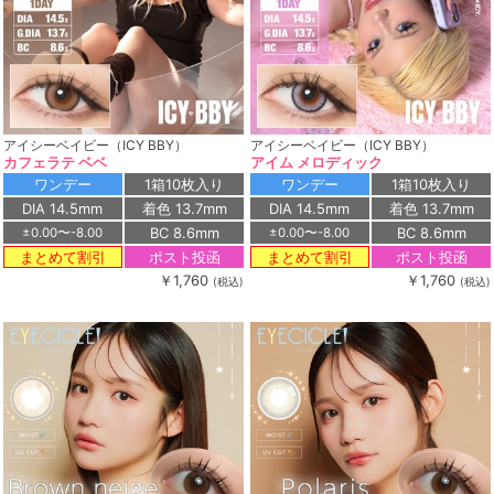
アイシーベイビー（ICY BBY）
アイシーベイビー（ICY BBY）
カフェラテ ベベ
アイム メロディック
ワンデー
1箱10枚入り
ワンデー
1箱10枚入り
DIA 14.5mm
着色 13.7mm
DIA 14.5mm
着色 13.7mm
BC 8.6mm
BC 8.6mm
±0.00〜-8.00
±0.00〜-8.00
ポスト投函
ポスト投函
まとめて割引
まとめて割引
￥1,760
￥1,760
(税込)
(税込)