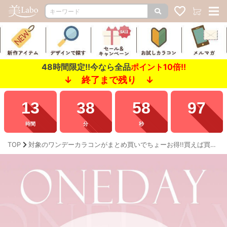
48時間限定!!今なら全品
ポイント10倍!!
↓ 終了まで残り ↓
13
38
56
30
時間
分
秒
TOP
対象のワンデーカラコンがまとめ買いでちょーお得!!買えば買うほどお得に!!