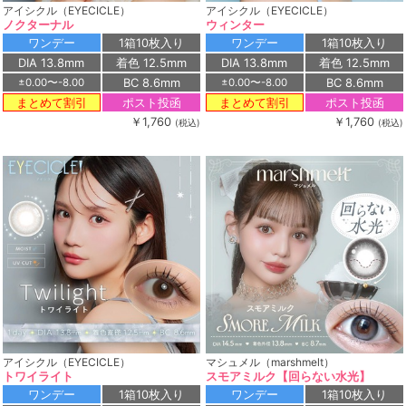
アイシクル（EYECICLE）
アイシクル（EYECICLE）
ノクターナル
ウィンター
ワンデー
1箱10枚入り
ワンデー
1箱10枚入り
DIA 13.8mm
着色 12.5mm
DIA 13.8mm
着色 12.5mm
BC 8.6mm
BC 8.6mm
±0.00〜-8.00
±0.00〜-8.00
ポスト投函
ポスト投函
まとめて割引
まとめて割引
￥1,760
￥1,760
(税込)
(税込)
アイシクル（EYECICLE）
マシュメル（marshmelt）
トワイライト
スモアミルク【回らない水光】
ワンデー
1箱10枚入り
ワンデー
1箱10枚入り