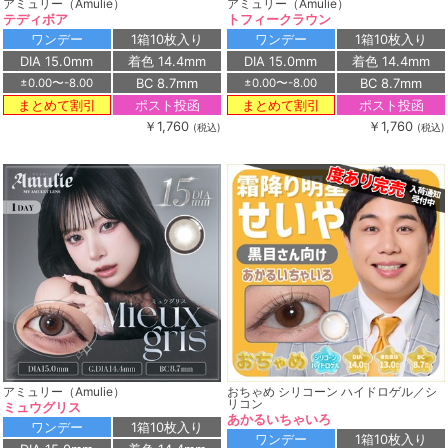
アミュリー（Amulie）
アミュリー（Amulie）
テディボア
トフィークラウン
ワンデー
1箱10枚入り
ワンデー
1箱10枚入り
DIA 15.0mm
着色 14.4mm
DIA 15.0mm
着色 14.4mm
BC 8.7mm
BC 8.7mm
±0.00〜-8.00
±0.00〜-8.00
ポスト投函
ポスト投函
まとめて割引
まとめて割引
￥1,760
￥1,760
(税込)
(税込)
アミュリー（Amulie）
おちゃめ シリコーン ハイドロゲル／シ
リコン
ミュウグリス
あかるいちゃいろ
ワンデー
1箱10枚入り
ワンデー
1箱10枚入り