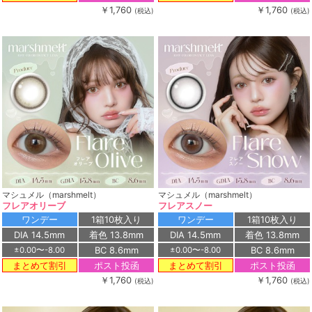
￥1,760
￥1,760
(税込)
(税込)
マシュメル（marshmelt）
マシュメル（marshmelt）
フレアオリーブ
フレアスノー
ワンデー
1箱10枚入り
ワンデー
1箱10枚入り
DIA 14.5mm
着色 13.8mm
DIA 14.5mm
着色 13.8mm
BC 8.6mm
BC 8.6mm
±0.00〜-8.00
±0.00〜-8.00
ポスト投函
ポスト投函
まとめて割引
まとめて割引
￥1,760
￥1,760
(税込)
(税込)