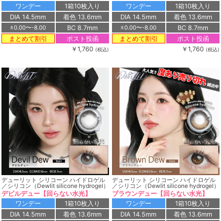
ワンデー
1箱10枚入り
ワンデー
1箱10枚入り
DIA 14.5mm
着色 13.6mm
DIA 14.5mm
着色 13.6mm
BC 8.7mm
BC 8.7mm
±0.00〜-8.00
±0.00〜-8.00
ポスト投函
ポスト投函
まとめて割引
まとめて割引
￥1,760
￥1,760
(税込)
(税込)
デューリット シリコーン ハイドロゲル
デューリット シリコーン ハイドロゲル
／シリコン（Dewlit silicone hydrogel）
／シリコン（Dewlit silicone hydrogel）
デビルデュー【回らない水光】
ブラウンデュー【回らない水光】
ワンデー
1箱10枚入り
ワンデー
1箱10枚入り
DIA 14.5mm
着色 13.6mm
DIA 14.5mm
着色 13.6mm