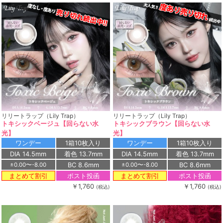
リリートラップ（Lily Trap）
リリートラップ（Lily Trap）
トキシックベージュ【回らない水
トキシックブラウン【回らない水
光】
光】
ワンデー
1箱10枚入り
ワンデー
1箱10枚入り
DIA 14.5mm
着色 13.7mm
DIA 14.5mm
着色 13.7mm
BC 8.6mm
BC 8.6mm
±0.00〜-8.00
±0.00〜-8.00
ポスト投函
ポスト投函
まとめて割引
まとめて割引
￥1,760
￥1,760
(税込)
(税込)