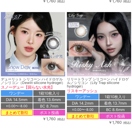
￥1,760
￥1,760
(税込)
(税込)
デューリット シリコーン ハイドロゲル
リリートラップ シリコーン ハイドロゲ
／シリコン（Dewlit silicone hydrogel）
ル／シリコン（Lily Trap silicone
hydrogel）
スノーデュー【回らない水光】
リスキーアッシュ
ワンデー
1箱10枚入り
ワンデー
1箱10枚入り
DIA 14.5mm
着色 13.6mm
DIA 14.2mm
着色 13.7mm
BC 8.7mm
±0.00〜-8.00
BC 8.6mm
±0.00〜-8.00
ポスト投函
まとめて割引
ポスト投函
まとめて割引
￥1,760
(税込)
￥1,760
(税込)