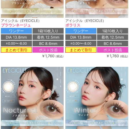
アイシクル（EYECICLE）
アイシクル（EYECICLE）
ブラウンネージュ
ポラリス
ワンデー
1箱10枚入り
ワンデー
1箱10枚入り
DIA 13.8mm
着色 12.5mm
DIA 13.8mm
着色 12.5mm
BC 8.6mm
BC 8.6mm
±0.00〜-8.00
±0.00〜-8.00
ポスト投函
ポスト投函
まとめて割引
まとめて割引
￥1,760
￥1,760
(税込)
(税込)