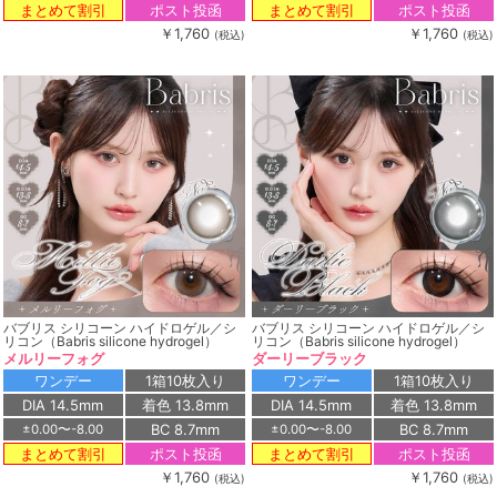
ポスト投函
ポスト投函
まとめて割引
まとめて割引
￥1,760
￥1,760
(税込)
(税込)
バブリス シリコーン ハイドロゲル／シ
バブリス シリコーン ハイドロゲル／シ
リコン（Babris silicone hydrogel）
リコン（Babris silicone hydrogel）
メルリーフォグ
ダーリーブラック
ワンデー
1箱10枚入り
ワンデー
1箱10枚入り
DIA 14.5mm
着色 13.8mm
DIA 14.5mm
着色 13.8mm
BC 8.7mm
BC 8.7mm
±0.00〜-8.00
±0.00〜-8.00
ポスト投函
ポスト投函
まとめて割引
まとめて割引
￥1,760
￥1,760
(税込)
(税込)