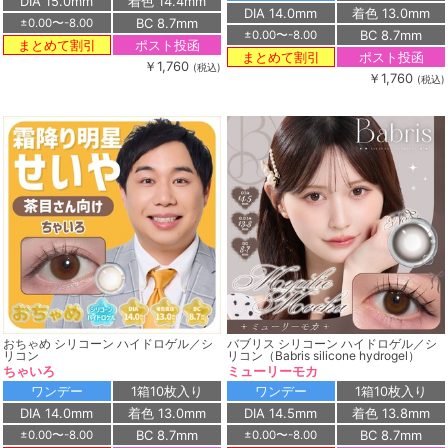
DIA 15.0mm
着色 14.4mm
DIA 14.0mm
着色 13.0mm
BC 8.7mm
±0.00〜-8.00
BC 8.7mm
±0.00〜-8.00
ポスト投函
まとめて割引
ポスト投函
まとめて割引
￥1,760
(税込)
￥1,760
(税込)
おちゃめ シリコーン ハイドロゲル／シ
バブリス シリコーン ハイドロゲル／シ
リコン
リコン（Babris silicone hydrogel）
ちゃいろ
ミューリーモカ
ワンデー
1箱10枚入り
ワンデー
1箱10枚入り
DIA 14.0mm
着色 13.0mm
DIA 14.5mm
着色 13.8mm
BC 8.7mm
BC 8.7mm
±0.00〜-8.00
±0.00〜-8.00