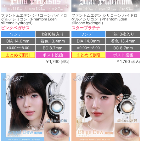
ファントムエデン シリコーン ハイドロ
ファントムエデン シリコーン ハイドロ
ゲル／シリコン（Phantom Eden
ゲル／シリコン（Phantom Eden
silicone hydrogel）
silicone hydrogel）
ピンクペガサス
スタープラチナ
ワンデー
1箱10枚入り
ワンデー
1箱10枚入り
DIA 14.0mm
着色 13.4mm
DIA 14.0mm
着色 13.4mm
BC 8.7mm
BC 8.7mm
±0.00〜-8.00
±0.00〜-8.00
ポスト投函
ポスト投函
まとめて割引
まとめて割引
￥1,760
￥1,760
(税込)
(税込)