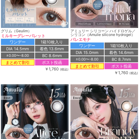
グリム（Geulim）
アミュリー シリコーン ハイドロゲル／
シリコン（Amulie silicone hydrogel）
ミルキーグレーパレット
バレエモナ
ワンデー
1箱10枚入り
ワンデー
1箱10枚入り
DIA 14.5mm
着色 13.6mm
DIA 15.0mm
着色 14.6mm
BC 8.6mm
±0.00〜-8.00
BC 8.7mm
±0.00〜-8.00
ポスト投函
まとめて割引
ポスト投函
まとめて割引
￥1,760
(税込)
￥1,760
(税込)