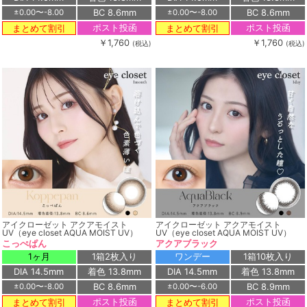
BC 8.6mm
BC 8.6mm
±0.00〜-8.00
±0.00〜-8.00
ポスト投函
ポスト投函
まとめて割引
まとめて割引
￥1,760
￥1,760
(税込)
(税込)
アイクローゼット アクアモイスト
アイクローゼット アクアモイスト
UV（eye closet AQUA MOIST UV）
UV（eye closet AQUA MOIST UV）
こっぺぱん
アクアブラック
1ヶ月
1箱2枚入り
ワンデー
1箱10枚入り
DIA 14.5mm
着色 13.8mm
DIA 14.5mm
着色 13.8mm
BC 8.6mm
BC 8.9mm
±0.00〜-8.00
±0.00〜-6.00
ポスト投函
ポスト投函
まとめて割引
まとめて割引