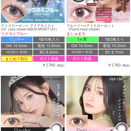
アイクローゼット アクアモイスト
フルーリー×アイクローゼット
UV（eye closet AQUA MOIST UV）
（Flurry×eye closet）
ツクヨミブルー
ましゅまろ
ワンデー
1箱10枚入り
1ヶ月
1箱3枚入り
DIA 14.5mm
着色 13.8mm
DIA 14.5mm
着色 14.0mm
BC 8.6mm
BC 8.7mm
±0.00〜-8.00
±0.00〜-8.00
ポスト投函
ポスト投函
まとめて割引
￥1,760
￥1,760
(税込)
(税込)