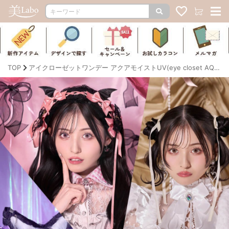
TOP
アイクローゼットワンデー アクアモイストUV(eye closet AQUA MOIST UV) ｜度あり・度なしカラコン ワンデー/1ヶ月｜14.5mm｜吉井美優