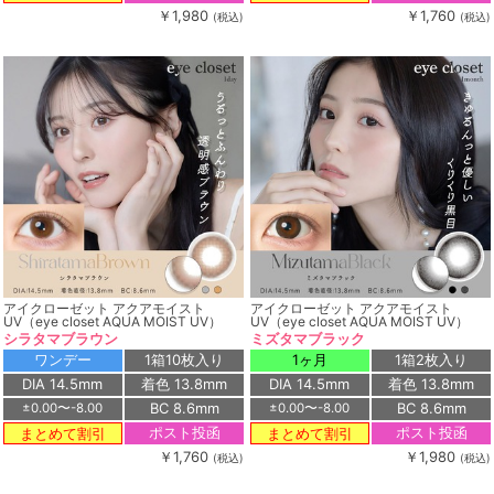
￥1,980
￥1,760
(税込)
(税込)
アイクローゼット アクアモイスト
アイクローゼット アクアモイスト
UV（eye closet AQUA MOIST UV）
UV（eye closet AQUA MOIST UV）
シラタマブラウン
ミズタマブラック
ワンデー
1箱10枚入り
1ヶ月
1箱2枚入り
DIA 14.5mm
着色 13.8mm
DIA 14.5mm
着色 13.8mm
BC 8.6mm
BC 8.6mm
±0.00〜-8.00
±0.00〜-8.00
ポスト投函
ポスト投函
まとめて割引
まとめて割引
￥1,760
￥1,980
(税込)
(税込)