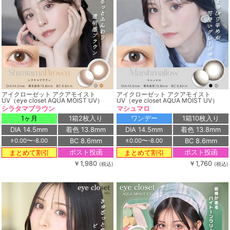
アイクローゼット アクアモイスト
アイクローゼット アクアモイスト
UV（eye closet AQUA MOIST UV）
UV（eye closet AQUA MOIST UV）
シラタマブラウン
マシュマロ
1ヶ月
1箱2枚入り
ワンデー
1箱10枚入り
DIA 14.5mm
着色 13.8mm
DIA 14.5mm
着色 13.8mm
BC 8.6mm
BC 8.6mm
±0.00〜-8.00
±0.00〜-8.00
ポスト投函
ポスト投函
まとめて割引
まとめて割引
￥1,980
￥1,760
(税込)
(税込)