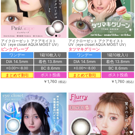
アイクローゼット アクアモイスト
アイクローゼット アクアモイスト
UV（eye closet AQUA MOIST UV）
UV（eye closet AQUA MOIST UV）
ピンクグレープ
タツマキグリーン
ワンデー
1箱10枚入り
ワンデー
1箱10枚入り
DIA 14.5mm
着色 13.8mm
DIA 14.5mm
着色 13.8mm
BC 8.6mm
BC 8.6mm
±0.00〜-8.00
±0.00〜-8.00
ポスト投函
ポスト投函
まとめて割引
まとめて割引
￥1,760
￥1,760
(税込)
(税込)