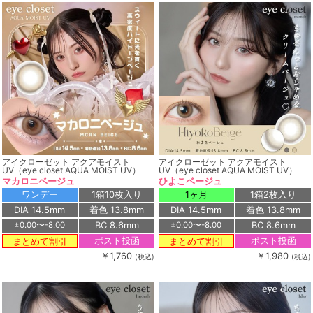
アイクローゼット アクアモイスト
アイクローゼット アクアモイスト
UV（eye closet AQUA MOIST UV）
UV（eye closet AQUA MOIST UV）
マカロニベージュ
ひよこベージュ
ワンデー
1箱10枚入り
1ヶ月
1箱2枚入り
DIA 14.5mm
着色 13.8mm
DIA 14.5mm
着色 13.8mm
BC 8.6mm
BC 8.6mm
±0.00〜-8.00
±0.00〜-8.00
ポスト投函
ポスト投函
まとめて割引
まとめて割引
￥1,760
￥1,980
(税込)
(税込)