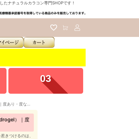
たナチュラルカラコン専門SHOPです！
アカウントサービス
57
デューリット シリコーン ハイドロゲル／シリコン（Dewlit silicone hydrogel）｜度あり・度なしカラコン ワンデー｜14.5mm｜へウォン
drogel）｜度
を惹きつけるのは、