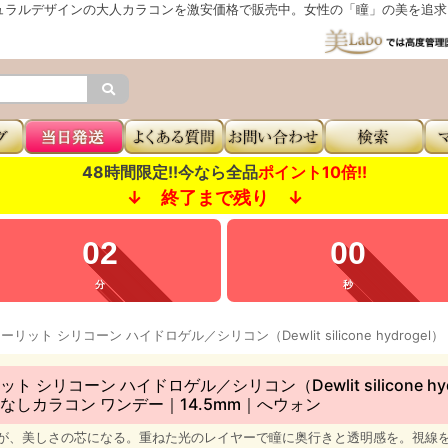
ュラルデザインの大人カラコンを激安価格で販売中。女性の「瞳」の美を追求し
48時間限定!!今なら全品
ポイント10倍!!
↓ 終了まで残り ↓
01
58
分
秒
ト シリコーン ハイドロゲル／シリコン（Dewlit silicone hy
なしカラコン ワンデー｜14.5mm｜へウォン
が、美しさの芯になる。重ねた光のレイヤーで瞳に奥行きと透明感を。視線