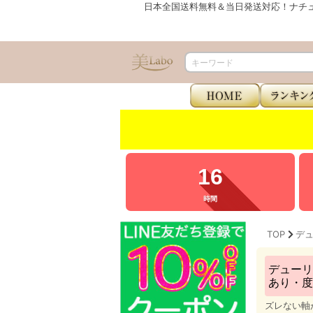
日本全国送料無料＆当日発送対応！ナチ
16
時間
TOP
デューリッ
あり・度
ズレない軸