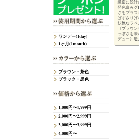
緻密に設計
発色白みグ
さをプラス
ばずさりげ
妖艶なラベ
《ブラウン
っぽさを兼
ワンデー(1day)
デュー》透
1ヶ月(1month)
ブラウン・茶色
ブラック・黒色
1,000円〜1,999円
2,000円〜2,999円
3,000円〜3,999円
4,000円〜