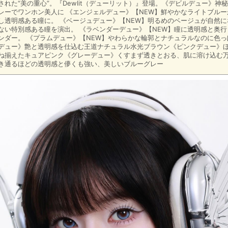
された“美の重心”。『Dewlit（デューリット）』登場。《デビルデュー》神
レーでワンホン美人に 《エンジェルデュー》【NEW】鮮やかなライトブル
し透明感ある瞳に。 《ベージュデュー》【NEW】明るめのベージュが自然
ない特別感ある瞳を演出。 《ラベンダーデュー》【NEW】瞳に透明感と奥
ンダー。 《プラムデュー》【NEW】やわらかな輪郭とナチュラルなのに色
デュー》艶と透明感を仕込む王道ナチュラル水光ブラウン《ピンクデュー》
ね揃えたキュアピンク《グレーデュー》くすまず透きとおる、肌に溶け込む
き通るほどの透明感と儚くも強い、美しいブルーグレー