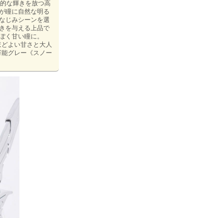
秘的な輝きを放つ高
ーが瞳に自然な明る
になじみシーンを選
行きを与える上品で
っぽく甘い瞳に。
ほどよい甘さと大人
万能グレー《スノー