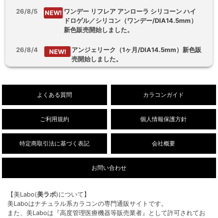
26/8/5
ワンデー リフレア アンローラ シリコーン ハイ
NEW!
ドロゲル／シリコン（ワンデー/DIA14.5mm）
新色販売開始しました。
26/8/4
アンジェリーク（1ヶ月/DIA14.5mm）新色販
NEW!
売開始しました。
26/8/3
【乱視用】フルーリートーリック（ワンデ
NEW!
ー/DIA14.5mm）販売開始しました。
よくある質問
カラコンガイド
ご利用規約
個人情報保護方針
特定商取引法に基づく表記
会社概要
お問い合わせ
【美Labo(
美ラボ
)について】
美Laboはナチュラル系カラコンの専門通販サイトです。
また、美Laboは『高度管理医療機器等販売業者』として許可されてお