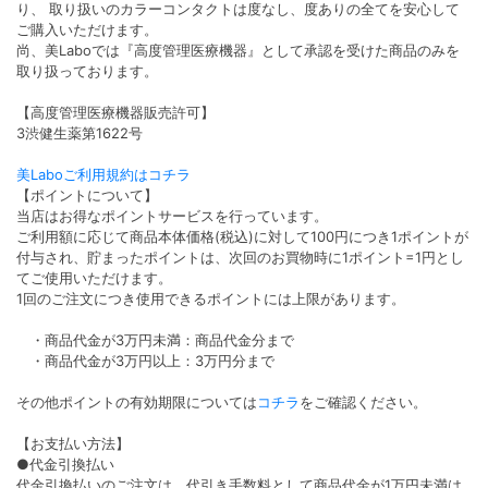
り、 取り扱いのカラーコンタクトは度なし、度ありの全てを安心して
ご購入いただけます。
尚、美Laboでは『高度管理医療機器』として承認を受けた商品のみを
取り扱っております。
【高度管理医療機器販売許可】
3渋健生薬第1622号
美Laboご利用規約はコチラ
【ポイントについて】
当店はお得なポイントサービスを行っています。
ご利用額に応じて商品本体価格(税込)に対して100円につき1ポイントが
付与され、貯まったポイントは、次回のお買物時に1ポイント=1円とし
てご使用いただけます。
1回のご注文につき使用できるポイントには上限があります。
・商品代金が3万円未満：商品代金分まで
・商品代金が3万円以上：3万円分まで
その他ポイントの有効期限については
コチラ
をご確認ください。
【お支払い方法】
●代金引換払い
代金引換払いのご注文は、代引き手数料として商品代金が1万円未満は