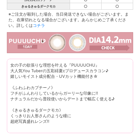
○
○
きゅるきゅるダークモカ
※ご注文が殺到した場合、当日発送できない場合がございます。ま
た、在庫切れとなる場合がございます。あらかじめご了承くださ
い。詳しくは
コチラ
女の子の欲張りな理想を叶える『PUUUUCHU』
大人気You Tuberの五彩緋夏cプロデュースカラコン♪
嬉しいモイスト成分配合・UVカット機能付き☆
《ふわふわカプチーノ》
フチがふんわりしているからガーリーな印象に!!
ナチュラルだから普段使いからデートまで幅広く使える♪
《きゅるきゅるダークモカ》
くっきりお人形さんのような瞳に
超絶写真盛れレンズ!!