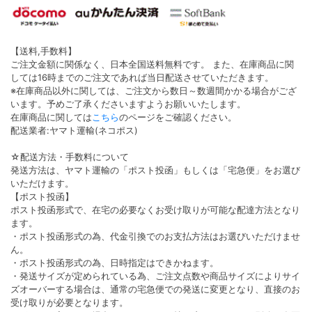
【送料,手数料】
ご注文金額に関係なく、日本全国送料無料です。 また、在庫商品に関
しては16時までのご注文であれば当日配送させていただきます。
※在庫商品以外に関しては、ご注文から数日～数週間かかる場合がござ
います。予めご了承くださいますようお願いいたします。
在庫商品に関しては
こちら
のページをご確認ください。
配送業者:ヤマト運輸(ネコポス)
☆配送方法・手数料について
発送方法は、ヤマト運輸の「ポスト投函」もしくは「宅急便」をお選び
いただけます。
【ポスト投函】
ポスト投函形式で、在宅の必要なくお受け取りが可能な配達方法となり
ます。
・ポスト投函形式の為、代金引換でのお支払方法はお選びいただけませ
ん。
・ポスト投函形式の為、日時指定はできかねます。
・発送サイズが定められている為、ご注文点数や商品サイズによりサイ
ズオーバーする場合は、通常の宅急便での発送に変更となり、直接のお
受け取りが必要となります。