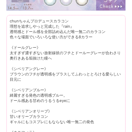
chunちゃんプロデュースカラコン
理想を追求しやっと完成した『rain』
透明感とドール感を全部詰め込んだ唯一無二のカラコン
色々な場面でいろいろな使い方ができる8カラー
《ドールグレー》
太すぎず濃すぎない放射線状のフチとドールーグレーが合わさり
奥行きある垢抜けた瞳へ
《シベリアングレー》
ブラウンのフチが透明感をプラスしてふわっととろける愛らしい
目元に
《シベリアンブルー》
綺麗すぎる発色の透明感ブルー。
ドール感ある甘めのうるうるeyeに
《シベリアンオリーブ》
甘いオリーブカラコン
ギャルにもコスプレにもならない唯一無二の発色