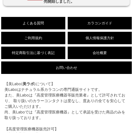
売開始しました。
26/8/3
【乱視用】フルーリートーリック（ワンデ
NEW!
ー/DIA14.5mm）販売開始しました。
よくある質問
カラコンガイド
ご利用規約
個人情報保護方針
特定商取引法に基づく表記
会社概要
お問い合わせ
【美Labo(
美ラボ
)について】
美Laboはナチュラル系カラコンの専門通販サイトです。
また、美Laboは『高度管理医療機器等販売業者』として許可されてお
り、 取り扱いのカラーコンタクトは度なし、度ありの全てを安心して
ご購入いただけます。
尚、美Laboでは『高度管理医療機器』として承認を受けた商品のみを
取り扱っております。
【高度管理医療機器販売許可】