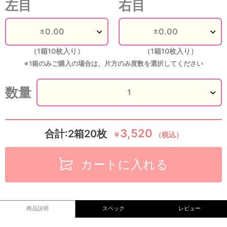
左目
右目
（1箱10枚入り）
（1箱10枚入り）
※1箱のみご購入の場合は、片方のみ度数を選択してください
数量
3,520
合計:2箱20枚
￥
（税込）
カートに入れる
商品説明
スペック
レビュー