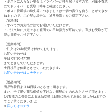
・ポストに入らない場合はドライバーが持ち戻りますので、別途不在票
にてドライバーと受取日時をご確認ください。
・ポスト投函後の紛失等につきましては一切の責任を負うことができか
ねますので、ご心配な場合は「通常発送」をご指定下さい。
【宅急便】
・すべてのお支払方法でお選びいただけます。
・ご注文時に指定できる範囲での日時指定が可能です。直接お受取が可
能な日時をご指定下さい。
【営業時間】
ご注文は24時間受け付けております。
お問い合わせは
平日 09:30-17:30
までとさせていただきます｡
土日祝日は休業とさせていただきます｡
お問い合わせはコチラ＞＞
【返品期間】
商品到着日より14日以内とさせて頂きます。
また、全て揃い商品価値を下げない状態のもののみとさせて頂きます。
(お客様のご都合による返品交換は日数に限らずお受け致しかねますの
でご了承くださいませ)
⇒
詳しくはコチラ