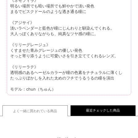
《ネモフィラ》
明るい場所でも暗い場所でも鮮やかで淡い発色
まるでビスクドールのような透き通る瞳に
《アジサイ》
淡いラベンダーと藍色が瞳にじんわりと馴染んでくれる。
大人っぽくありながらも、純真なツヤ感の瞳に。
《リリーグレージュ》
くすませた青みグレージュの優しい発色
そっと寄り添うように可愛いさを引き立ててくれるレンズ。
《リリーラテ》
透明感のあるヘーゼルカラーが瞳の色素をナチュラルに薄くし
たっぷりぼかしを入れた太めのフチでうるうるの瞳を演出
モデル：chun（ちゅん）
最近チェックした商品
よく一緒に買われている
商品