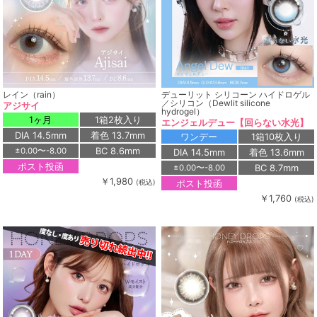
レイン（rain）
デューリット シリコーン ハイドロゲル
／シリコン（Dewlit silicone
アジサイ
hydrogel）
1ヶ月
1箱2枚入り
エンジェルデュー【回らない水光】
DIA 14.5mm
着色 13.7mm
ワンデー
1箱10枚入り
BC 8.6mm
±0.00〜-8.00
DIA 14.5mm
着色 13.6mm
ポスト投函
BC 8.7mm
±0.00〜-8.00
￥1,980
ポスト投函
(税込)
￥1,760
(税込)