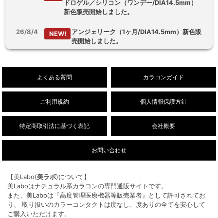
ドロゲル／シリコン（ワンデー/DIA14.5mm）
新色販売開始しました。
26/8/4
アンジェリーク（1ヶ月/DIA14.5mm）新色販
NEW!
売開始しました。
26/8/3
【乱視用】フルーリートーリック（ワンデ
NEW!
ー/DIA14.5mm）販売開始しました。
よくある質問
カラコンガイド
ご利用規約
個人情報保護方針
特定商取引法に基づく表記
会社概要
お問い合わせ
【美Labo(
美ラボ
)について】
美Laboはナチュラル系カラコンの専門通販サイトです。
また、美Laboは『高度管理医療機器等販売業者』として許可されてお
り、 取り扱いのカラーコンタクトは度なし、度ありの全てを安心して
ご購入いただけます。