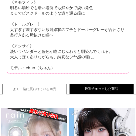
《ネモフィラ》
明るい場所でも暗い場所でも鮮やかで淡い発色
まるでビスクドールのような透き通る瞳に
《ドールグレー》
太すぎず濃すぎない放射線状のフチとドールーグレーが合わさり
奥行きある垢抜けた瞳へ
《アジサイ》
淡いラベンダーと藍色が瞳にじんわりと馴染んでくれる。
大人っぽくありながらも、純真なツヤ感の瞳に。
モデル：chun（ちゅん）
最近チェックした商品
よく一緒に買われている
商品