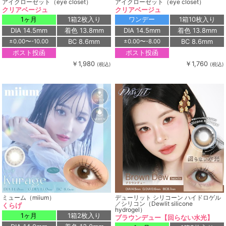
アイクローゼット（eye closet）
アイクローゼット（eye closet）
クリアベージュ
クリアベージュ
1ヶ月
1箱2枚入り
ワンデー
1箱10枚入り
DIA 14.5mm
着色 13.8mm
DIA 14.5mm
着色 13.8mm
BC 8.6mm
BC 8.6mm
±0.00〜-10.00
±0.00〜-8.00
ポスト投函
ポスト投函
￥1,980
￥1,760
(税込)
(税込)
ミューム（miium）
デューリット シリコーン ハイドロゲル
／シリコン（Dewlit silicone
くらげ
hydrogel）
1ヶ月
1箱2枚入り
ブラウンデュー【回らない水光】