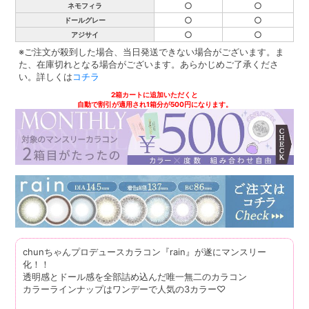
○
○
ネモフィラ
○
○
ドールグレー
○
○
アジサイ
※ご注文が殺到した場合、当日発送できない場合がございます。ま
た、在庫切れとなる場合がございます。あらかじめご了承くださ
い。詳しくは
コチラ
2箱カートに追加いただくと
自動で割引が適用され1箱分が500円になります。
chunちゃんプロデュースカラコン『rain』が遂にマンスリー
化！！
透明感とドール感を全部詰め込んだ唯一無二のカラコン
カラーラインナップはワンデーで人気の3カラー♡