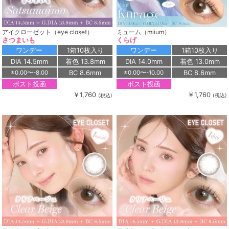
アイクローゼット（eye closet）
ミューム（miium）
さつまいも
くらげ
ワンデー
1箱10枚入り
ワンデー
1箱10枚入り
DIA 14.5mm
着色 13.8mm
DIA 14.0mm
着色 13.0mm
BC 8.6mm
BC 8.6mm
±0.00〜-8.00
±0.00〜-10.00
ポスト投函
ポスト投函
￥1,760
￥1,760
(税込)
(税込)