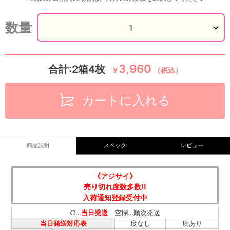
数量
3,960
合計:2箱4枚
￥
（税込）
カートに入れる
商品説明
スペック
レビュー
《アジサイ》
売り切れ度数多数!!
入荷通知登録受付中
○…
当日発送
空欄…順次発送
当日発送対応表
度なし
度あり