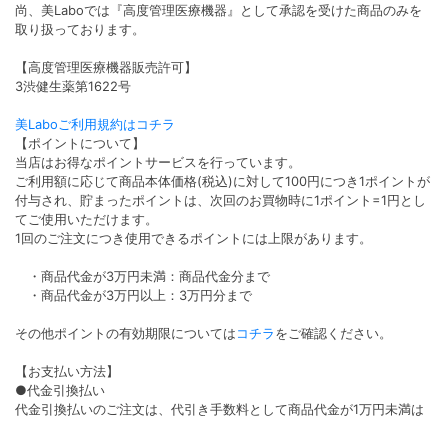
尚、美Laboでは『高度管理医療機器』として承認を受けた商品のみを
取り扱っております。
【高度管理医療機器販売許可】
3渋健生薬第1622号
美Laboご利用規約はコチラ
【ポイントについて】
当店はお得なポイントサービスを行っています。
ご利用額に応じて商品本体価格(税込)に対して100円につき1ポイントが
付与され、貯まったポイントは、次回のお買物時に1ポイント=1円とし
てご使用いただけます。
1回のご注文につき使用できるポイントには上限があります。
・商品代金が3万円未満：商品代金分まで
・商品代金が3万円以上：3万円分まで
その他ポイントの有効期限については
コチラ
をご確認ください。
【お支払い方法】
●代金引換払い
代金引換払いのご注文は、代引き手数料として商品代金が1万円未満は
330円(税込)1万円以上は440円(税込)3万円以上は660円(税込)がかかり
ます。