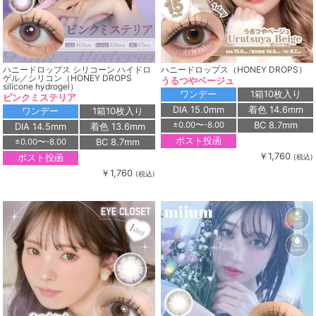
ハニードロップス シリコーン ハイドロ
ハニードロップス（HONEY DROPS）
ゲル／シリコン（HONEY DROPS
うるつやベージュ
silicone hydrogel）
ワンデー
1箱10枚入り
ピンクミステリア
DIA 15.0mm
着色 14.6mm
ワンデー
1箱10枚入り
BC 8.7mm
±0.00〜-8.00
DIA 14.5mm
着色 13.6mm
ポスト投函
BC 8.7mm
±0.00〜-8.00
￥1,760
ポスト投函
(税込)
￥1,760
(税込)