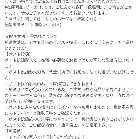
しては16時までのご注文であれば当日配送させていただきます。
※在庫商品以外に関しては、ご注文から数日～数週間かかる場合がござ
います。予めご了承くださいますようお願いいたします。
在庫商品に関しては
こちら
のページをご確認ください。
配送業者:ヤマト運輸(ネコポス)
☆配送方法・手数料について
発送方法は、ヤマト運輸の「ポスト投函」もしくは「宅急便」をお選び
いただけます。
【ポスト投函】
ポスト投函形式で、在宅の必要なくお受け取りが可能な配達方法となり
ます。
・ポスト投函形式の為、代金引換でのお支払方法はお選びいただけませ
ん。
・ポスト投函形式の為、日時指定はできかねます。
・発送サイズが定められている為、ご注文点数や商品サイズによりサイ
ズオーバーする場合は、通常の宅急便での発送に変更となり、直接のお
受け取りが必要となります。
・ポストに入らない場合はドライバーが持ち戻りますので、別途不在票
にてドライバーと受取日時をご確認ください。
・ポスト投函後の紛失等につきましては一切の責任を負うことができか
ねますので、ご心配な場合は「通常発送」をご指定下さい。
【宅急便】
・すべてのお支払方法でお選びいただけます。