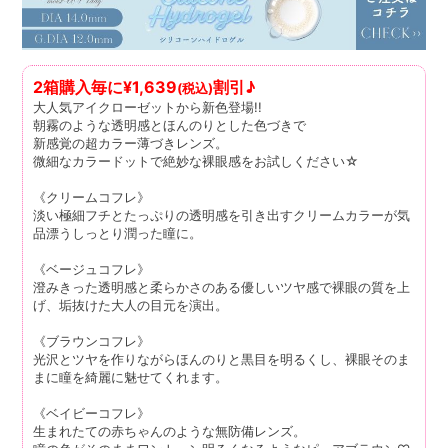
2箱購入毎に¥1,639
割引♪
(税込)
大人気アイクローゼットから新色登場!!
朝霧のような透明感とほんのりとした色づきで
新感覚の超カラー薄づきレンズ。
微細なカラードットで絶妙な裸眼感をお試しください☆
《クリームコフレ》
淡い極細フチとたっぷりの透明感を引き出すクリームカラーが気
品漂うしっとり潤った瞳に。
《ベージュコフレ》
澄みきった透明感と柔らかさのある優しいツヤ感で裸眼の質を上
げ、垢抜けた大人の目元を演出。
《ブラウンコフレ》
光沢とツヤを作りながらほんのりと黒目を明るくし、裸眼そのま
まに瞳を綺麗に魅せてくれます。
《ベイビーコフレ》
生まれたての赤ちゃんのような無防備レンズ。