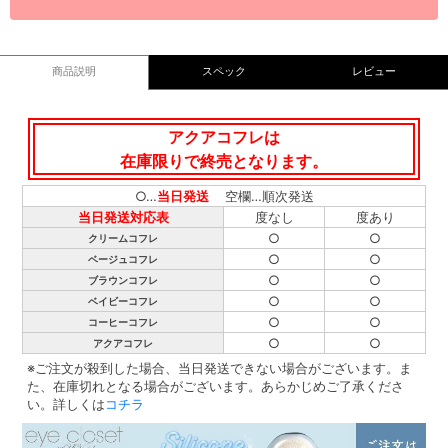
商品説明
スペック
レビュー
アクアコフレは
在庫限りで終売となります。
○…
当日発送
空欄…順次発送
当日発送対応表
度なし
度あり
○
○
クリームコフレ
○
○
ベージュコフレ
○
○
ブラウンコフレ
○
○
ベイビーコフレ
○
○
コーヒーコフレ
○
○
アクアコフレ
※ご注文が殺到した場合、当日発送できない場合がございます。ま
た、在庫切れとなる場合がございます。あらかじめご了承くださ
い。詳しくは
コチラ