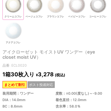
クリームコフレ
ベージュコフレ
ブラウンコフレ
ベイビーコフレ
コーヒーコフレ
アクアコフレ
アイクローゼット モイストUV ワンデー（eye
closet moist UV）
品番: ECL0020
1箱30枚入り
3,278
(税込)
¥
まとめて割引
ポスト投函対応
装用期間：ワンデー
度数：±0.00(度なし)～-9.00
DIA：14.0mm
着色直径：12.0mm
BC：8.6mm
含水率：58.0％