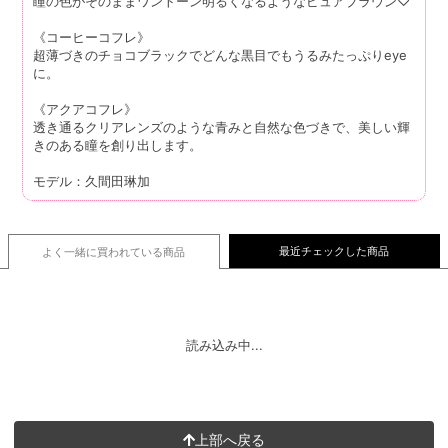
瞳の色がそのままワントーン明るくなるようなピュアブラウン♡
《コーヒーコフレ》
超薄づきのチョコブラックでどんな黒目でもうるみたっぷりeye
に。
《アクアコフレ》
透き通るクリアレンズのような青みと自然な色づきで、美しい輝
きのある瞳を創り出します。
モデル：久間田琳加
最近チェックした商品
よく一緒に買われている
商品
読み込み中...
上部へ戻る