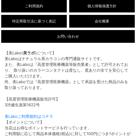
ご利用規約
個人情報保護方針
特定商取引法に基づく表記
会社概要
お問い合わせ
【美Labo(
美ラボ
)について】
美Laboはナチュラル系カラコンの専門通販サイトです。
また、美Laboは『高度管理医療機器等販売業者』として許可されてお
り、 取り扱いのカラーコンタクトは度なし、度ありの全てを安心して
ご購入いただけます。
尚、美Laboでは『高度管理医療機器』として承認を受けた商品のみを
取り扱っております。
【高度管理医療機器販売許可】
3渋健生薬第1622号
美Laboご利用規約はコチラ
【ポイントについて】
当店はお得なポイントサービスを行っています。
ご利用額に応じて商品本体価格(税込)に対して100円につき1ポイントが