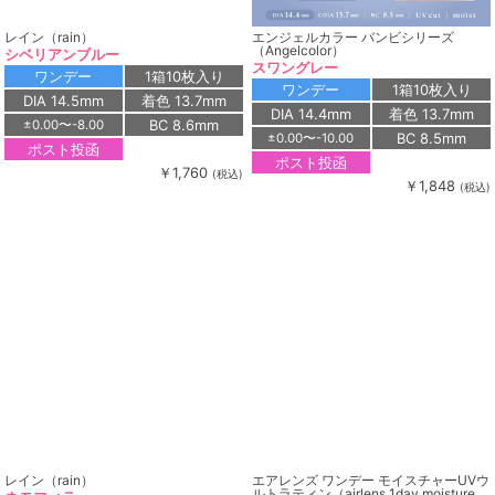
レイン（rain）
エンジェルカラー バンビシリーズ
（Angelcolor）
シベリアンブルー
スワングレー
ワンデー
1箱10枚入り
ワンデー
1箱10枚入り
DIA 14.5mm
着色 13.7mm
DIA 14.4mm
着色 13.7mm
BC 8.6mm
±0.00〜-8.00
BC 8.5mm
±0.00〜-10.00
ポスト投函
ポスト投函
￥1,760
(税込)
￥1,848
(税込)
レイン（rain）
エアレンズ ワンデー モイスチャーUVウ
ルトラティン（airlens 1day moisture