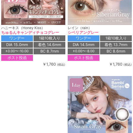
ハニーキス（Honey Kiss）
レイン（rain）
ちゅるんキャンディチョコグレー
シベリアングレー
ワンデー
1箱10枚入り
ワンデー
1箱10枚入り
DIA 15.0mm
着色 14.6mm
DIA 14.5mm
着色 13.7mm
BC 8.7mm
BC 8.6mm
±0.00〜-10.00
±0.00〜-8.00
ポスト投函
ポスト投函
￥1,760
￥1,760
(税込)
(税込)