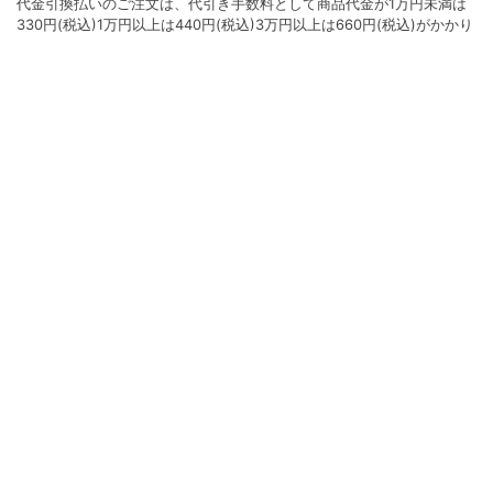
代金引換払いのご注文は、代引き手数料として商品代金が1万円未満は
330円(税込)1万円以上は440円(税込)3万円以上は660円(税込)がかかり
ます。
●クレジット払い
決済手数料は無料となります。ご利用いただけるカード会社は
VISA/Master/AMEX/Diners/JCBです。
●コンビニ払い
コンビニ払いのご注文はコンビニ決済手数料220円（税込）がかかりま
す。
●後払い決済
後払い決済でのご注文は後払い決済手数料191円（税込）がかかりま
す。
NP後払いの詳細はコチラ＞＞