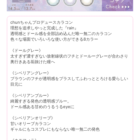
chunちゃんプロデュースカラコン
理想を追求しやっと完成した『rain』
透明感とドール感を全部詰め込んだ唯一無二のカラコン
色々な場面でいろいろな使い方ができる8カラー
《ドールグレー》
太すぎず濃すぎない放射線状のフチとドールーグレーが合わさり
奥行きある垢抜けた瞳へ
《シベリアングレー》
ブラウンのフチが透明感をプラスしてふわっととろける愛らしい
目元に
《シベリアンブルー》
綺麗すぎる発色の透明感ブルー。
ドール感ある甘めのうるうるeyeに
《シベリアンオリーブ》
甘いオリーブカラコン
ギャルにもコスプレにもならない唯一無二の発色