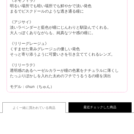
《ネモフィラ》
明るい場所でも暗い場所でも鮮やかで淡い発色
まるでビスクドールのような透き通る瞳に
《アジサイ》
淡いラベンダーと藍色が瞳にじんわりと馴染んでくれる。
大人っぽくありながらも、純真なツヤ感の瞳に。
《リリーグレージュ》
くすませた青みグレージュの優しい発色
そっと寄り添うように可愛いさを引き立ててくれるレンズ。
《リリーラテ》
透明感のあるヘーゼルカラーが瞳の色素をナチュラルに薄くし
たっぷりぼかしを入れた太めのフチでうるうるの瞳を演出
モデル：chun（ちゅん）
最近チェックした商品
よく一緒に買われている
商品