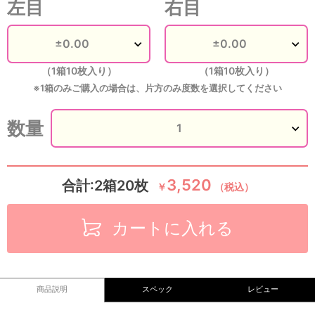
左目
右目
（1箱10枚入り）
（1箱10枚入り）
※1箱のみご購入の場合は、片方のみ度数を選択してください
数量
3,520
合計:2箱20枚
￥
（税込）
カートに入れる
商品説明
スペック
レビュー