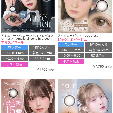
アミュリー シリコーン ハイドロゲル／
アイクローゼット（eye closet）
シリコン（Amulie silicone hydrogel）
ビッグホロベージュ
アリスノワール
ワンデー
1箱10枚入り
ワンデー
1箱10枚入り
DIA 15.0mm
着色 14.6mm
DIA 15.0mm
着色 14.6mm
BC 8.7mm
±0.00〜-8.00
BC 8.7mm
±0.00〜-8.00
ポスト投函
ポスト投函
￥1,760
(税込)
￥1,760
(税込)