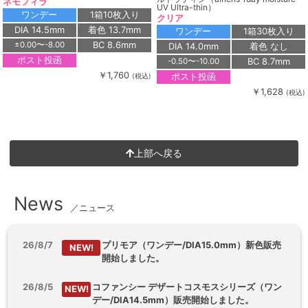
ネモフィラ
UV Ultra-thin）
ワンデー
1箱10枚入り
クリア
DIA 14.5mm
着色 13.7mm
ワンデー
1箱30枚入り
BC 8.6mm
±0.00〜-8.00
DIA 14.0mm
着色 なし
ポスト投函
BC 8.7mm
-0.50〜-10.00
￥1,760
ポスト投函
(税込)
￥1,628
(税込)
上部へ戻る
News
／ニュース
26/8/7
プリモア（ワンデー/DIA15.0mm）新色販売
NEW!
開始しました。
26/8/5
コファンシー デザートコスモスシリーズ（ワン
NEW!
デー/DIA14.5mm）販売開始しました。