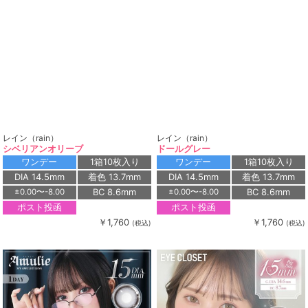
レイン（rain）
レイン（rain）
シベリアンオリーブ
ドールグレー
ワンデー
1箱10枚入り
ワンデー
1箱10枚入り
DIA 14.5mm
着色 13.7mm
DIA 14.5mm
着色 13.7mm
BC 8.6mm
BC 8.6mm
±0.00〜-8.00
±0.00〜-8.00
ポスト投函
ポスト投函
￥1,760
￥1,760
(税込)
(税込)