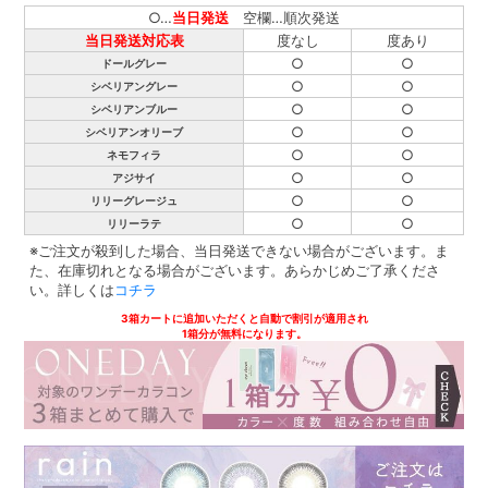
○…
当日発送
空欄…順次発送
当日発送対応表
度なし
度あり
○
○
ドールグレー
○
○
シベリアングレー
○
○
シベリアンブルー
○
○
シベリアンオリーブ
○
○
ネモフィラ
○
○
アジサイ
○
○
リリーグレージュ
○
○
リリーラテ
※ご注文が殺到した場合、当日発送できない場合がございます。ま
た、在庫切れとなる場合がございます。あらかじめご了承くださ
い。詳しくは
コチラ
3箱カートに追加いただくと自動で割引が適用され
1箱分が無料になります。