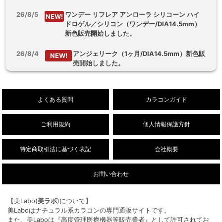
26/8/5
ワンデー リフレア アンローラ シリコーン ハイ
NEW!
ドロゲル／シリコン（ワンデー/DIA14.5mm）
新色販売開始しました。
26/8/4
アンジェリーク（1ヶ月/DIA14.5mm）新色販
NEW!
売開始しました。
26/8/3
【乱視用】フルーリートーリック（ワンデ
NEW!
ー/DIA14.5mm）販売開始しました。
よくある質問
カラコンガイド
ご利用規約
個人情報保護方針
特定商取引法に基づく表記
会社概要
お問い合わせ
【美Labo(
美ラボ
)について】
美Laboはナチュラル系カラコンの専門通販サイトです。
また、美Laboは『高度管理医療機器等販売業者』として許可されてお