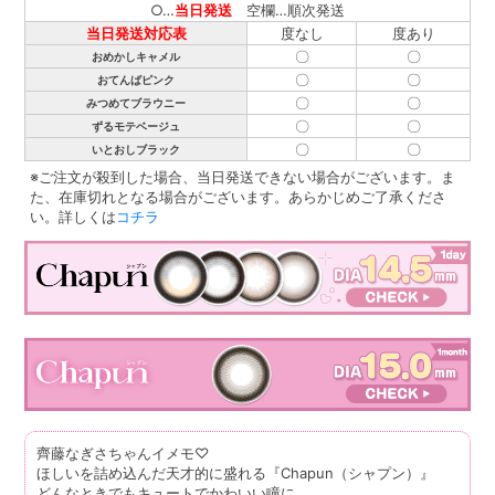
○…
当日発送
空欄…順次発送
当日発送対応表
度なし
度あり
〇
〇
おめかしキャメル
〇
〇
おてんばピンク
〇
〇
みつめてブラウニー
〇
〇
ずるモテベージュ
〇
〇
いとおしブラック
※ご注文が殺到した場合、当日発送できない場合がございます。ま
た、在庫切れとなる場合がございます。あらかじめご了承くださ
い。詳しくは
コチラ
齊藤なぎさちゃんイメモ♡
ほしいを詰め込んだ天才的に盛れる『Chapun（シャプン）』
どんなときでもキュートでかわいい瞳に。