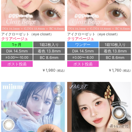
アイクローゼット（eye closet）
アイクローゼット（eye closet）
クリアベージュ
クリアベージュ
1ヶ月
1箱2枚入り
ワンデー
1箱10枚入り
DIA 14.5mm
着色 13.8mm
DIA 14.5mm
着色 13.8mm
BC 8.6mm
BC 8.6mm
±0.00〜-10.00
±0.00〜-8.00
ポスト投函
ポスト投函
￥1,980
￥1,760
(税込)
(税込)