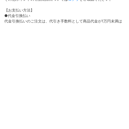
【お支払い方法】
●代金引換払い
代金引換払いのご注文は、代引き手数料として商品代金が1万円未満は
330円(税込)1万円以上は440円(税込)3万円以上は660円(税込)がかかり
ます。
●クレジット払い
決済手数料は無料となります。ご利用いただけるカード会社は
VISA/Master/AMEX/Diners/JCBです。
●コンビニ払い
コンビニ払いのご注文はコンビニ決済手数料220円（税込）がかかりま
す。
●後払い決済
後払い決済でのご注文は後払い決済手数料191円（税込）がかかりま
す。