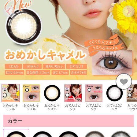
おめかしキ
おめかしキ
おめかしキ
おてんばピ
おてんばピ
おてんばピ
みつめ
ャメル
ャメル
ャメル
ンク
ンク
ンク
ラウ
カラー