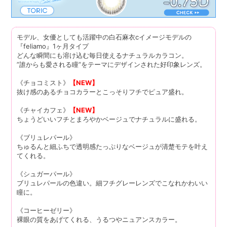
モデル、女優としても活躍中の白石麻衣cイメージモデルの
『feliamo』1ヶ月タイプ
どんな瞬間にも溶け込む毎日使えるナチュラルカラコン。
”誰からも愛される瞳”をテーマにデザインされた好印象レンズ。
《チョコミスト》
【NEW】
抜け感のあるチョコカラーとこっそりフチでピュア盛れ。
《チャイカフェ》
【NEW】
ちょうどいいフチとまろやかベージュでナチュラルに盛れる。
《ブリュレパール》
ちゅるんと細ふちで透明感たっぷりなベージュが清楚モテを叶え
てくれる。
《シュガーパール》
ブリュレパールの色違い。細フチグレーレンズでこなれかわいい
瞳に。
《コーヒーゼリー》
裸眼の質をあげてくれる、うるつやニュアンスカラー。