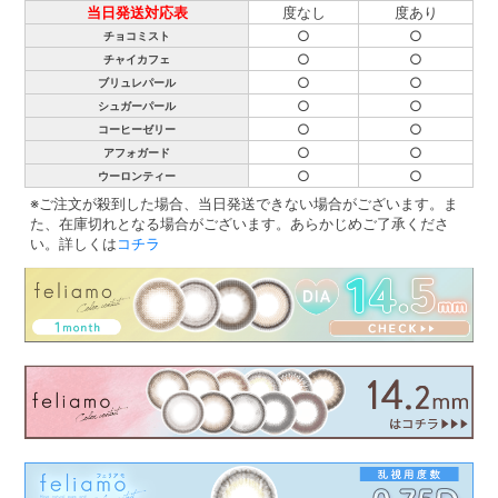
当日発送対応表
度なし
度あり
○
○
チョコミスト
○
○
チャイカフェ
○
○
ブリュレパール
○
○
シュガーパール
○
○
コーヒーゼリー
○
○
アフォガード
○
○
ウーロンティー
※ご注文が殺到した場合、当日発送できない場合がございます。ま
た、在庫切れとなる場合がございます。あらかじめご了承くださ
い。詳しくは
コチラ