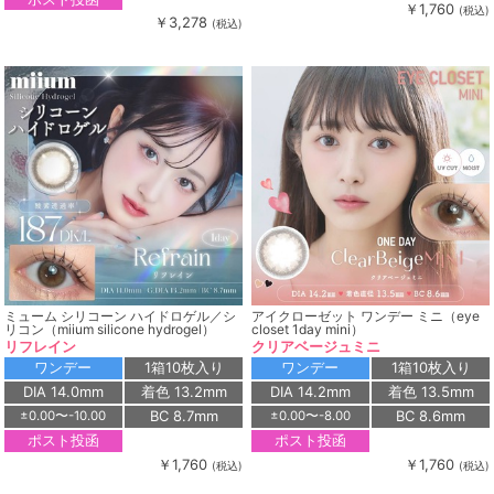
￥1,760
(税込)
￥3,278
(税込)
ミューム シリコーン ハイドロゲル／シ
アイクローゼット ワンデー ミニ（eye
リコン（miium silicone hydrogel）
closet 1day mini）
リフレイン
クリアベージュミニ
ワンデー
1箱10枚入り
ワンデー
1箱10枚入り
DIA 14.0mm
着色 13.2mm
DIA 14.2mm
着色 13.5mm
BC 8.7mm
BC 8.6mm
±0.00〜-10.00
±0.00〜-8.00
ポスト投函
ポスト投函
￥1,760
￥1,760
(税込)
(税込)