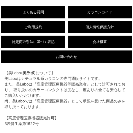
26/8/1
デューリット シリコーン ハイドロゲル／シリコ
NEW!
ン（1ヶ月/DIA14.5mm）新色販売開始しまし
よくある質問
カラコンガイド
た。
ご利用規約
個人情報保護方針
特定商取引法に基づく表記
会社概要
お問い合わせ
【美Labo(
美ラボ
)について】
美Laboはナチュラル系カラコンの専門通販サイトです。
また、美Laboは『高度管理医療機器等販売業者』として許可されてお
り、 取り扱いのカラーコンタクトは度なし、度ありの全てを安心して
ご購入いただけます。
尚、美Laboでは『高度管理医療機器』として承認を受けた商品のみを
取り扱っております。
【高度管理医療機器販売許可】
3渋健生薬第1622号