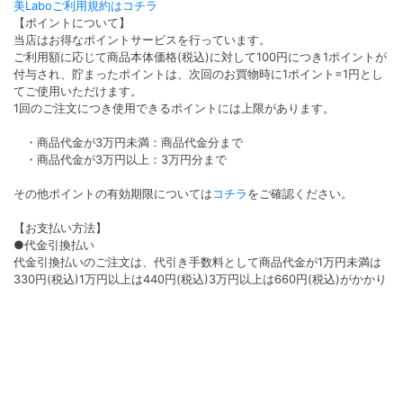
美Laboご利用規約はコチラ
【ポイントについて】
当店はお得なポイントサービスを行っています。
ご利用額に応じて商品本体価格(税込)に対して100円につき1ポイントが
付与され、貯まったポイントは、次回のお買物時に1ポイント=1円とし
てご使用いただけます。
1回のご注文につき使用できるポイントには上限があります。
・商品代金が3万円未満：商品代金分まで
・商品代金が3万円以上：3万円分まで
その他ポイントの有効期限については
コチラ
をご確認ください。
【お支払い方法】
●代金引換払い
代金引換払いのご注文は、代引き手数料として商品代金が1万円未満は
330円(税込)1万円以上は440円(税込)3万円以上は660円(税込)がかかり
ます。
●クレジット払い
決済手数料は無料となります。ご利用いただけるカード会社は
VISA/Master/AMEX/Diners/JCBです。