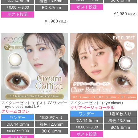
BC 8.6mm
±0.00〜-8.00
DIA 14.5mm
着色 13.6mm
ポスト投函
BC 8.7mm
±0.00〜-8.00
￥1,980
ポスト投函
(税込)
￥1,980
(税込)
アイクローゼット モイストUV ワンデー
アイクローゼット（eye closet）
（eye closet moist UV）
クリアベージュコーラル
クリームコフレ
ワンデー
1箱10枚入り
ワンデー
1箱30枚入り
DIA 14.5mm
着色 13.8mm
DIA 14.0mm
着色 12.0mm
BC 8.6mm
±0.00〜-8.00
BC 8.6mm
±0.00〜-9.00
ポスト投函
ポスト投函