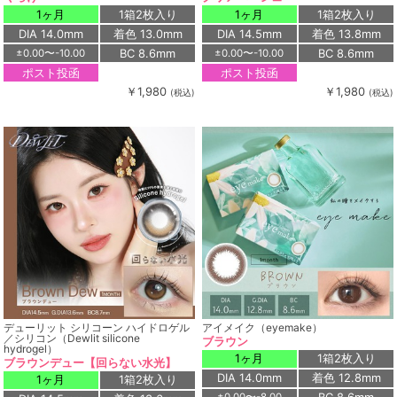
1ヶ月
1箱2枚入り
1ヶ月
1箱2枚入り
DIA 14.0mm
着色 13.0mm
DIA 14.5mm
着色 13.8mm
BC 8.6mm
BC 8.6mm
±0.00〜-10.00
±0.00〜-10.00
ポスト投函
ポスト投函
￥1,980
￥1,980
(税込)
(税込)
デューリット シリコーン ハイドロゲル
アイメイク（eyemake）
／シリコン（Dewlit silicone
ブラウン
hydrogel）
1ヶ月
1箱2枚入り
ブラウンデュー【回らない水光】
DIA 14.0mm
着色 12.8mm
1ヶ月
1箱2枚入り