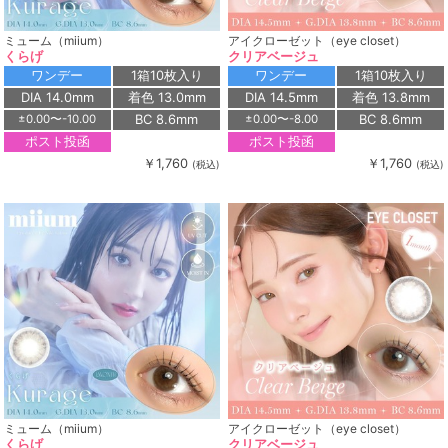
ミューム（miium）
アイクローゼット（eye closet）
くらげ
クリアベージュ
ワンデー
1箱10枚入り
ワンデー
1箱10枚入り
DIA 14.0mm
着色 13.0mm
DIA 14.5mm
着色 13.8mm
BC 8.6mm
BC 8.6mm
±0.00〜-10.00
±0.00〜-8.00
ポスト投函
ポスト投函
￥1,760
￥1,760
(税込)
(税込)
ミューム（miium）
アイクローゼット（eye closet）
くらげ
クリアベージュ