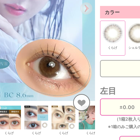
カラー
くらげ
シェル
左目
（1箱2枚入
※1箱のみご購入
くらげ
くらげ
くらげ
くらげ
シェルラッコ
シ