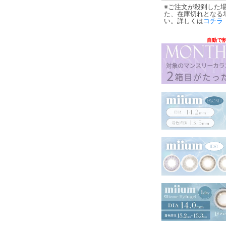
※ご注文が殺到した
た、在庫切れとなる
い。詳しくは
コチラ
自動で割