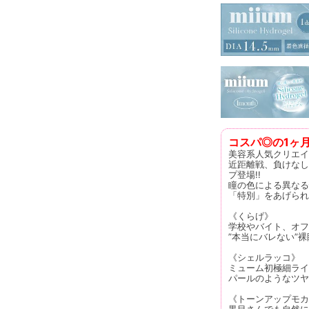
コスパ◎の1ヶ月
美容系人気クリエイ
近距離戦、負けなし♡
プ登場!!
瞳の色による異なる
「特別」をあげられ
《くらげ》
学校やバイト、オフ
”本当にバレない”
《シェルラッコ》
ミューム初極細ライ
パールのようなツヤ
《トーンアップモカ
黒目さんでも自然に