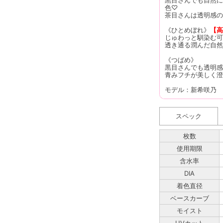
色♡
茶目さんは透明感の
《ひとめぼれ》
【高
じゅわっと馴染む可
透き通る潤んだ自然
《つばめ》
黒目さんでも透明感
青みフチが美しく澄
モデル：新希咲乃
スペック
枚数
使用期限
含水率
DIA
着色直径
ベースカーブ
モイスト
UVカット