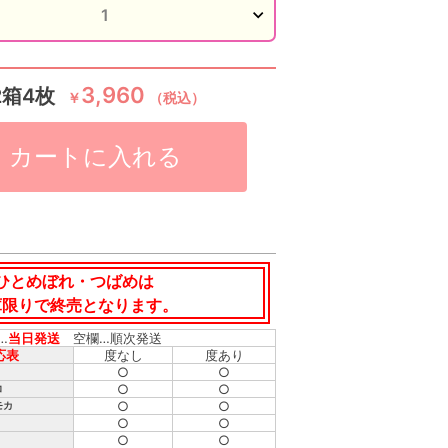
3,960
2箱4枚
￥
（税込）
カートに入れる
ひとめぼれ・つばめは
庫限りで終売となります。
…
当日発送
空欄…順次発送
応表
度なし
度あり
○
○
○
○
コ
○
○
モカ
○
○
○
○