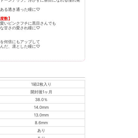
ある透き通った瞳に♡
度数】
愛いピンクフチに黒目さんでも
な甘さの愛され瞳に♡
を何倍にもアップして
んだ、凛とした瞳に♡
1箱2枚入り
開封後1ヶ月
38.0％
14.0mm
13.0mm
8.6mm
あり
あり