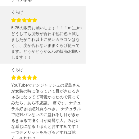
くらげ
5.75の販売お願いします！！！m(__)m
どうしても度数が合わず他に色々試し
ましたがこれ以上に良いカラコンはな
く、、度が合わないままくらげ使って
ます。どうかどうか5.75の販売お願い
します！！
くらげ
YouTubeでアンジャッシュの児島さん
が女装の時に使っていて目がきゅるき
ゅるになってて可愛かったので買って
みたら、あら不思議。 虜です。ナチュ
ラル好きは絶対買うべき。 ナチュラル
で絶対バレないのに盛れるし目がきゅ
るきゅるで凄く目が綺麗な人。みたい
な感じになる！ほんとおすすめです！
一つデメリットをあげるとすれば乾
く。それだけ