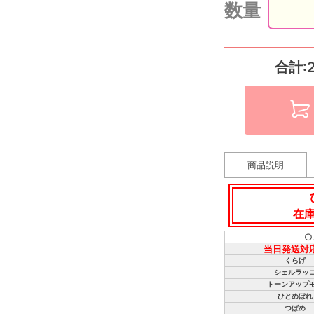
数量
合計:
商品説明
在
○
当日発送対
くらげ
シェルラッ
トーンアップ
ひとめぼれ
つばめ