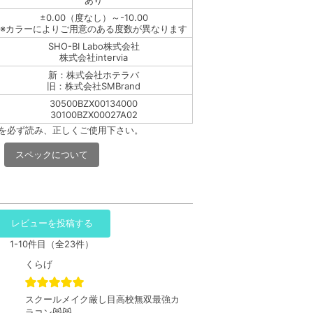
±0.00（度なし）～-10.00
※カラーによりご用意のある度数が異なります
SHO-BI Labo株式会社
株式会社intervia
新：株式会社ホテラバ
旧：株式会社SMBrand
30500BZX00134000
30100BZX00027A02
書を必ず読み、正しくご使用下さい。
スペックについて
レビューを投稿する
1-10件目（全23件）
くらげ
スクールメイク厳し目高校無双最強カ
ラコン😻😻