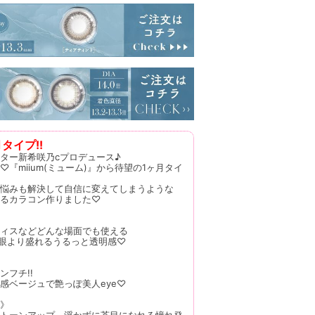
タイプ!!
ター新希咲乃cプロデュース♪
『miium(ミューム)』から待望の1ヶ月タイ
悩みも解決して自信に変えてしまうような
るカラコン作りました♡
ィスなどどんな場面でも使える
裸眼より盛れるうるっと透明感♡
ンフチ!!
感ベージュで艶っぽ美人eye♡
》
トーンアップ。浮かずに茶目になれる憧れ発