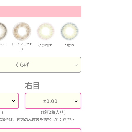
トーンアップモ
ラッコ
ひとめぼれ
つばめ
カ
右目
り）
（1箱2枚入り）
の場合は、片方のみ度数を選択してください
ェルラッコ
シェルラッコ
シェルラッコ
シェルラッコ
シェルラッコ
トーン