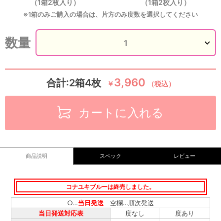
（1箱2枚入り）
（1箱2枚入り）
※1箱のみご購入の場合は、片方のみ度数を選択してください
数量
3,960
合計:2箱4枚
￥
（税込）
カートに入れる
商品説明
スペック
レビュー
コナユキブルーは終売しました。
○…
当日発送
空欄…順次発送
当日発送対応表
度なし
度あり