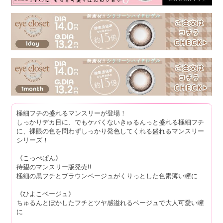
極細フチの盛れるマンスリーが登場！
しっかりデカ目に、でもケバくないきゅるんっと盛れる極細フチ
に、裸眼の色を問わずしっかり発色してくれる盛れるマンスリー
シリーズ！
《こっぺぱん》
待望のマンスリー版発売!!
極細の黒フチとブラウンベージュがくりっとした色素薄い瞳に
《ひよこベージュ》
ちゅるんとぼかしたフチとツヤ感溢れるベージュで大人可愛い瞳
に