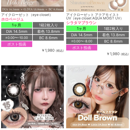
アイクローゼット（eye closet）
アイクローゼット アクアモイスト
UV（eye closet AQUA MOIST UV）
ホロベージュ
シラタマブラウン
1ヶ月
1箱2枚入り
1ヶ月
1箱2枚入り
DIA 14.5mm
着色 13.8mm
DIA 14.5mm
着色 13.8mm
BC 8.6mm
±0.00〜-10.00
BC 8.6mm
±0.00〜-8.00
ポスト投函
ポスト投函
￥1,980
(税込)
￥1,980
(税込)