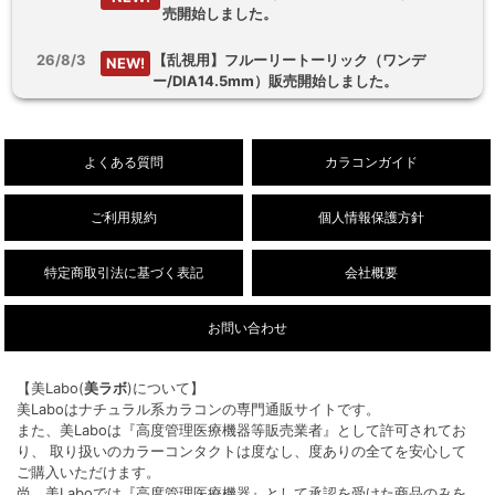
売開始しました。
26/8/3
【乱視用】フルーリートーリック（ワンデ
NEW!
ー/DIA14.5mm）販売開始しました。
26/8/1
デューリット シリコーン ハイドロゲル／シリコ
NEW!
ン（1ヶ月/DIA14.5mm）新色販売開始しまし
よくある質問
カラコンガイド
た。
ご利用規約
個人情報保護方針
特定商取引法に基づく表記
会社概要
お問い合わせ
【美Labo(
美ラボ
)について】
美Laboはナチュラル系カラコンの専門通販サイトです。
また、美Laboは『高度管理医療機器等販売業者』として許可されてお
り、 取り扱いのカラーコンタクトは度なし、度ありの全てを安心して
ご購入いただけます。
尚、美Laboでは『高度管理医療機器』として承認を受けた商品のみを