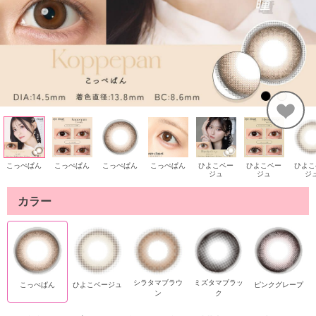
こっぺぱん
こっぺぱん
こっぺぱん
こっぺぱん
ひよこベー
ひよこベー
ひよこ
ジュ
ジュ
ジ
カラー
シラタマブラウ
ミズタマブラッ
こっぺぱん
ひよこベージュ
ピンクグレープ
ン
ク