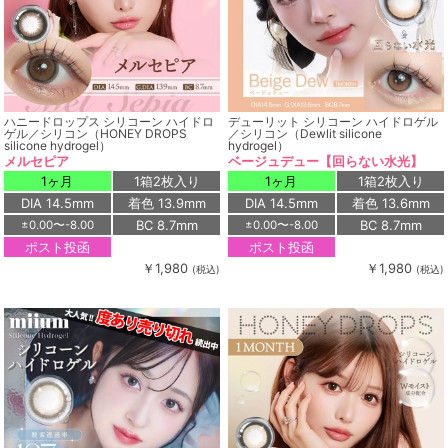
ハニードロップス シリコーン ハイドロ
デューリット シリコーン ハイドロゲル
ゲル／シリコン（HONEY DROPS
／シリコン（Dewlit silicone
silicone hydrogel）
hydrogel）
メルセピア
ベージュデュー【回らない水光】
1ヶ月
1箱2枚入り
1ヶ月
1箱2枚入り
DIA 14.5mm
着色 13.9mm
DIA 14.5mm
着色 13.6mm
BC 8.7mm
BC 8.7mm
±0.00〜-8.00
±0.00〜-8.00
ポスト投函
ポスト投函
￥1,980
￥1,980
(税込)
(税込)