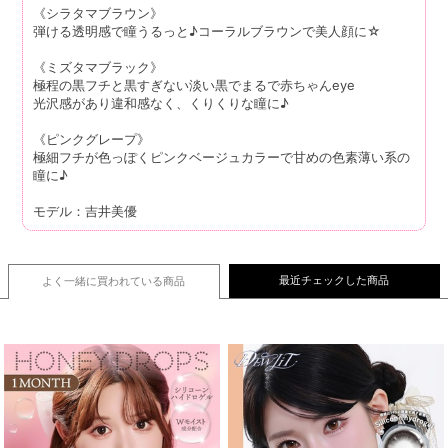
《シラタマブラウン》
弾ける透明感で瞳うるっと♪コーラルブラウンで美人顔に☆
《ミズタマブラック》
極程の黒フチと黒すぎない淡い黒でまるで赤ちゃんeye
光沢感があり違和感なく、くりくりな瞳に♪
《ピンクグレープ》
極細フチが色っぽくピンクベージュカラーで甘めの色素薄い系の
瞳に♪
モデル：吉井美優
最近チェックした商品
よく一緒に買われている
商品