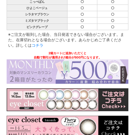
○
○
こっぺぱん
○
○
ひよこベージュ
○
○
シラタマブラウン
○
○
ミズタマブラック
○
○
ピンクグレープ
※ご注文が殺到した場合、当日発送できない場合がございます。ま
た、在庫切れとなる場合がございます。あらかじめご了承くださ
い。詳しくは
コチラ
2箱カートに追加いただくと
自動で割引が適用され1箱分が500円になります。