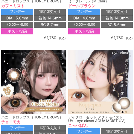
ハニードロップス（HONEY DROPS）
ミークレール（MiClair）
カフェミスト
ドールブラウン
ワンデー
1箱10枚入り
ワンデー
1箱10枚入り
DIA 15.0mm
着色 14.6mm
DIA 14.8mm
着色 14.3mm
BC 8.7mm
BC 8.6mm
±0.00〜-8.00
±0.00〜-8.00
ポスト投函
ポスト投函
￥1,760
￥1,760
(税込)
(税込)
ハニードロップス（HONEY DROPS）
アイクローゼット アクアモイスト
UV（eye closet AQUA MOIST UV）
チョコモカ
こっぺぱん
ワンデー
1箱10枚入り
ワンデー
1箱10枚入り