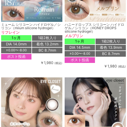
ミューム シリコーン ハイドロゲル／シ
ハニードロップス シリコーン ハイドロ
リコン（miium silicone hydrogel）
ゲル／シリコン（HONEY DROPS
silicone hydrogel）
リフレイン
メルプリン
1ヶ月
1箱2枚入り
1ヶ月
1箱2枚入り
DIA 14.0mm
着色 13.2mm
DIA 14.5mm
着色 13.9mm
BC 8.7mm
±0.00〜-8.00
BC 8.7mm
±0.00〜-8.00
ポスト投函
ポスト投函
￥1,980
(税込)
￥1,980
(税込)