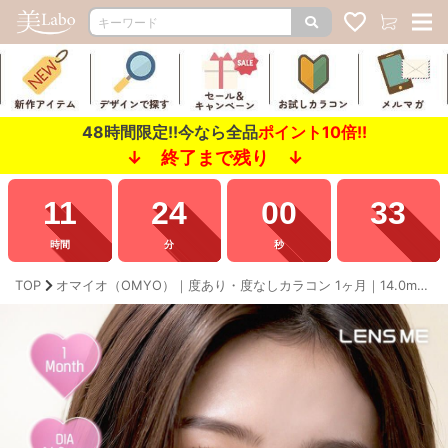
48時間限定!!今なら全品
ポイント10倍!!
↓ 終了まで残り ↓
11
23
56
80
時間
分
秒
TOP
オマイオ（OMYO）｜度あり・度なしカラコン 1ヶ月｜14.0mm｜ミンギョン