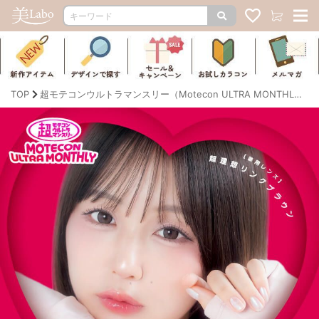
TOP
超モテコンウルトラマンスリー（Motecon ULTRA MONTHLY）｜度あり・なしカラコン 1ヶ月｜14.0mm/14.2mm/14.5mm｜なえなの