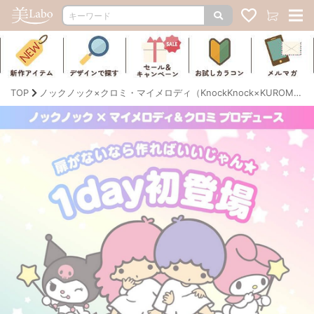
TOP
ノックノック×クロミ・マイメロディ（KnockKnock×KUROMI・MY MERODY）｜度あり・度なしカラコン ワンデー｜14.2mm/14.5mm