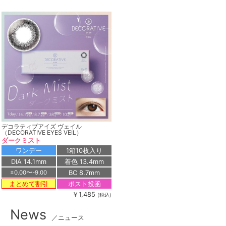
デコラティブアイズ ヴェイル
（DECORATIVE EYES VEIL）
ダークミスト
ワンデー
1箱10枚入り
DIA 14.1mm
着色 13.4mm
BC 8.7mm
±0.00〜-9.00
ポスト投函
まとめて割引
￥1,485
(税込)
News
／ニュース