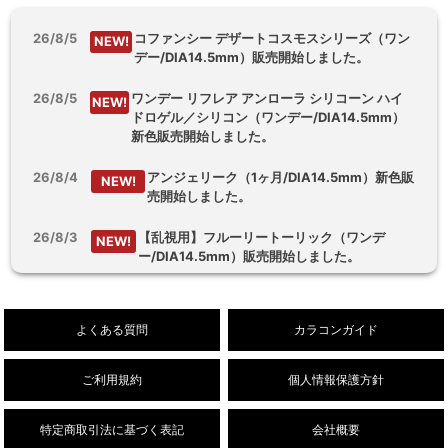
26/8/5
コファンシー デザートコスモスシリーズ（ワン
NEW!
デー/DIA14.5mm）販売開始しました。
26/8/5
ワンデー リフレア アンローラ シリコーン ハイ
NEW!
ドロゲル／シリコン（ワンデー/DIA14.5mm）
新色販売開始しました。
26/8/4
アンジェリーク（1ヶ月/DIA14.5mm）新色販
NEW!
売開始しました。
26/8/3
【乱視用】フルーリートーリック（ワンデ
NEW!
ー/DIA14.5mm）販売開始しました。
26/8/1
デューリット シリコーン ハイドロゲル／シリコ
NEW!
ン（1ヶ月/DIA14.5mm）新色販売開始しまし
よくある質問
カラコンガイド
た。
ご利用規約
個人情報保護方針
特定商取引法に基づく表記
会社概要