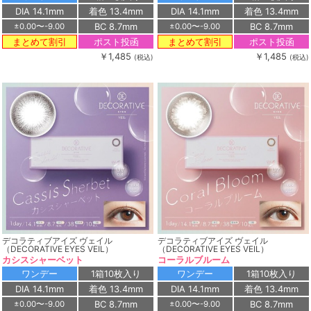
DIA 14.1mm
着色 13.4mm
DIA 14.1mm
着色 13.4mm
BC 8.7mm
BC 8.7mm
±0.00〜-9.00
±0.00〜-9.00
ポスト投函
ポスト投函
まとめて割引
まとめて割引
￥1,485
￥1,485
(税込)
(税込)
デコラティブアイズ ヴェイル
デコラティブアイズ ヴェイル
（DECORATIVE EYES VEIL）
（DECORATIVE EYES VEIL）
カシスシャーベット
コーラルブルーム
ワンデー
1箱10枚入り
ワンデー
1箱10枚入り
DIA 14.1mm
着色 13.4mm
DIA 14.1mm
着色 13.4mm
BC 8.7mm
BC 8.7mm
±0.00〜-9.00
±0.00〜-9.00