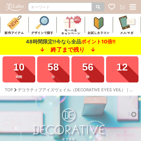
48時間限定!!今なら全品
ポイント10倍!!
↓ 終了まで残り ↓
10
58
53
90
時間
分
秒
TOP
デコラティブアイズヴェイル（DECORATIVE EYES VEIL）｜度あり・度なしカラコン ワンデー｜14.1mm