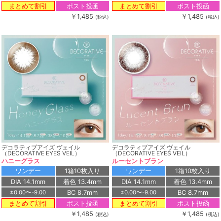
ポスト投函
ポスト投函
まとめて割引
まとめて割引
￥1,485
￥1,485
(税込)
(税込)
デコラティブアイズ ヴェイル
デコラティブアイズ ヴェイル
（DECORATIVE EYES VEIL）
（DECORATIVE EYES VEIL）
ハニーグラス
ルーセントブラン
ワンデー
1箱10枚入り
ワンデー
1箱10枚入り
DIA 14.1mm
着色 13.4mm
DIA 14.1mm
着色 13.4mm
BC 8.7mm
BC 8.7mm
±0.00〜-9.00
±0.00〜-9.00
ポスト投函
ポスト投函
まとめて割引
まとめて割引
￥1,485
￥1,485
(税込)
(税込)