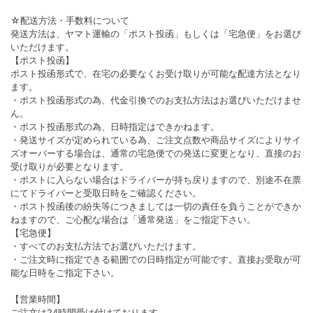
☆配送方法・手数料について
発送方法は、ヤマト運輸の「ポスト投函」もしくは「宅急便」をお選び
いただけます。
【ポスト投函】
ポスト投函形式で、在宅の必要なくお受け取りが可能な配達方法となり
ます。
・ポスト投函形式の為、代金引換でのお支払方法はお選びいただけませ
ん。
・ポスト投函形式の為、日時指定はできかねます。
・発送サイズが定められている為、ご注文点数や商品サイズによりサイ
ズオーバーする場合は、通常の宅急便での発送に変更となり、直接のお
受け取りが必要となります。
・ポストに入らない場合はドライバーが持ち戻りますので、別途不在票
にてドライバーと受取日時をご確認ください。
・ポスト投函後の紛失等につきましては一切の責任を負うことができか
ねますので、ご心配な場合は「通常発送」をご指定下さい。
【宅急便】
・すべてのお支払方法でお選びいただけます。
・ご注文時に指定できる範囲での日時指定が可能です。直接お受取が可
能な日時をご指定下さい。
【営業時間】
ご注文は24時間受け付けております。