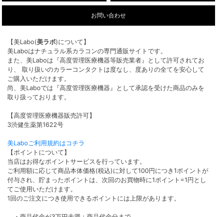
お問い合わせ
【美Labo(
美ラボ
)について】
美Laboはナチュラル系カラコンの専門通販サイトです。
また、美Laboは『高度管理医療機器等販売業者』として許可されてお
り、 取り扱いのカラーコンタクトは度なし、度ありの全てを安心して
ご購入いただけます。
尚、美Laboでは『高度管理医療機器』として承認を受けた商品のみを
取り扱っております。
【高度管理医療機器販売許可】
3渋健生薬第1622号
美Laboご利用規約はコチラ
【ポイントについて】
当店はお得なポイントサービスを行っています。
ご利用額に応じて商品本体価格(税込)に対して100円につき1ポイントが
付与され、貯まったポイントは、次回のお買物時に1ポイント=1円とし
てご使用いただけます。
1回のご注文につき使用できるポイントには上限があります。
・商品代金が3万円未満：商品代金分まで