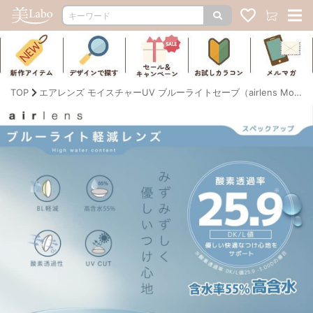
TOP
エアレンズ モイスチャーUV ブルーライトセーブ（airlens MoistureUV Blue light Save）｜度ありクリアコンタクト ワンデー｜14.2mm