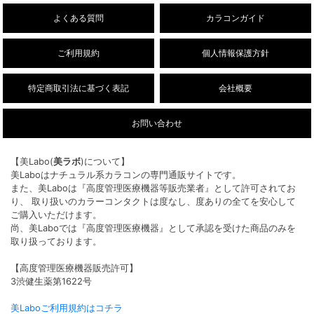
ー/DIA14.5mm）販売開始しました。
よくある質問
カラコンガイド
ご利用規約
個人情報保護方針
特定商取引法に基づく表記
会社概要
お問い合わせ
【美Labo(
美ラボ
)について】
美Laboはナチュラル系カラコンの専門通販サイトです。
また、美Laboは『高度管理医療機器等販売業者』として許可されてお
り、 取り扱いのカラーコンタクトは度なし、度ありの全てを安心して
ご購入いただけます。
尚、美Laboでは『高度管理医療機器』として承認を受けた商品のみを
取り扱っております。
【高度管理医療機器販売許可】
3渋健生薬第1622号
美Laboご利用規約はコチラ