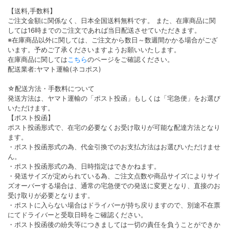
【送料,手数料】
ご注文金額に関係なく、日本全国送料無料です。 また、在庫商品に関
しては16時までのご注文であれば当日配送させていただきます。
※在庫商品以外に関しては、ご注文から数日～数週間かかる場合がござ
います。予めご了承くださいますようお願いいたします。
在庫商品に関しては
こちら
のページをご確認ください。
配送業者:ヤマト運輸(ネコポス)
☆配送方法・手数料について
発送方法は、ヤマト運輸の「ポスト投函」もしくは「宅急便」をお選び
いただけます。
【ポスト投函】
ポスト投函形式で、在宅の必要なくお受け取りが可能な配達方法となり
ます。
・ポスト投函形式の為、代金引換でのお支払方法はお選びいただけませ
ん。
・ポスト投函形式の為、日時指定はできかねます。
・発送サイズが定められている為、ご注文点数や商品サイズによりサイ
ズオーバーする場合は、通常の宅急便での発送に変更となり、直接のお
受け取りが必要となります。
・ポストに入らない場合はドライバーが持ち戻りますので、別途不在票
にてドライバーと受取日時をご確認ください。
・ポスト投函後の紛失等につきましては一切の責任を負うことができか