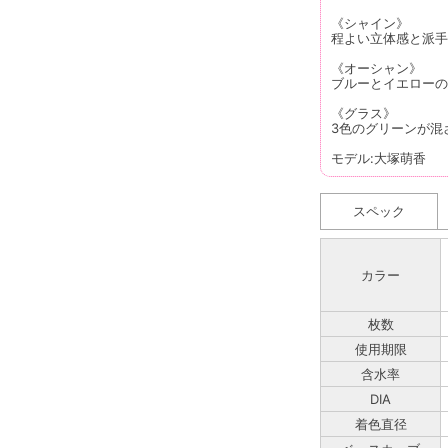
《シャイン》
程よい立体感と派手
《オーシャン》
ブルーとイエローの
《グラス》
3色のグリーンが混
モデル:大塚萌香
スペック
カラー
枚数
使用期限
含水率
DIA
着色直径