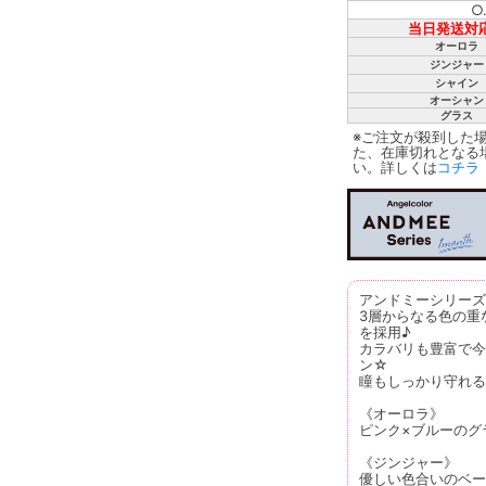
○
当日発送対
オーロラ
ジンジャー
シャイン
オーシャン
グラス
※ご注文が殺到した
た、在庫切れとなる
い。詳しくは
コチラ
アンドミーシリーズ
3層からなる色の重
を採用♪
カラバリも豊富で今
ン☆
瞳もしっかり守れる
《オーロラ》
ピンク×ブルーのグ
《ジンジャー》
優しい色合いのベー