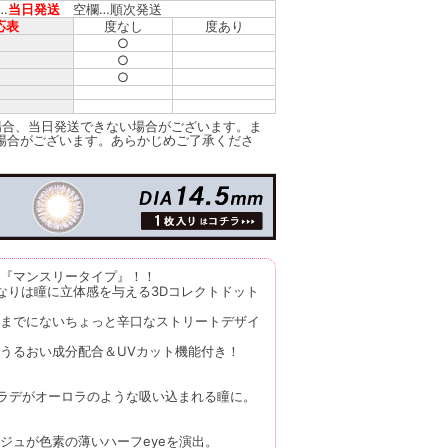
…
当日発送
空欄…順次発送
応表
度なし
度あり
○
○
○
場合、当日発送できない場合がございます。ま
場合がございます。あらかじめご了承くださ
『マンスリータイプ』！！
なりは瞳に立体感を与える3Dコレクトドット
までにないちょっと辛口なストリートデザイ
うるおい成分配合＆UVカット機能付き！
ラデがオーロラのような吸い込まれる瞳に。
ジュが色素の薄いハーフeyeを演出。