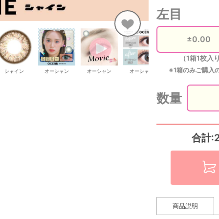
左目
（1箱1枚入
※1箱のみご購入
シャイン
オーシャン
オーシャン
オーシャン
オーシャン
数量
合計:
商品説明