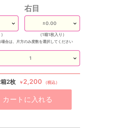
右目
り）
（1箱1枚入り）
の場合は、片方のみ度数を選択してください
グラス
グラス
グラス
グラス
2,200
2箱2枚
￥
（税込）
カートに入れる