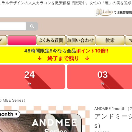
ュラルデザインの大人カラコンを激安価格で販売中。女性の「瞳」の美を追求し
48時間限定!!今なら全品
ポイント10倍!!
↓ 終了まで残り ↓
24
02
分
秒
EE Series）
ANDMEE 1mont
アンドミーシリ
s）