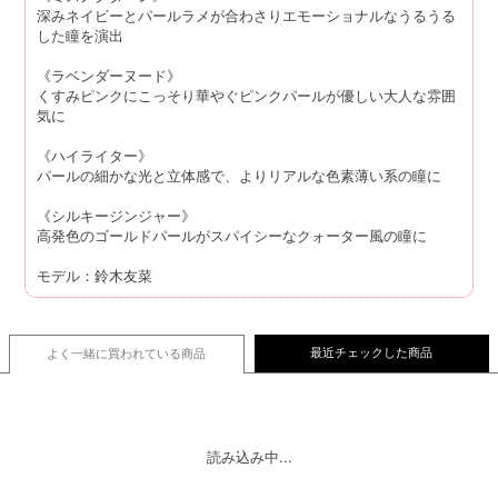
深みネイビーとパールラメが合わさりエモーショナルなうるうる
した瞳を演出
《ラベンダーヌード》
くすみピンクにこっそり華やぐピンクパールが優しい大人な雰囲
気に
《ハイライター》
パールの細かな光と立体感で、よりリアルな色素薄い系の瞳に
《シルキージンジャー》
高発色のゴールドパールがスパイシーなクォーター風の瞳に
モデル：鈴木友菜
最近チェックした商品
よく一緒に買われている
商品
読み込み中...