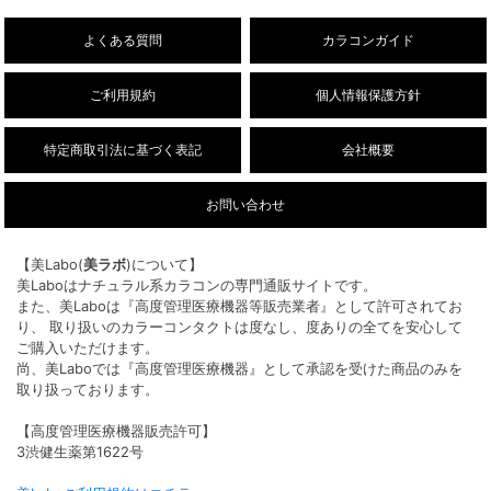
26/8/3
【乱視用】フルーリートーリック（ワンデ
NEW!
ー/DIA14.5mm）販売開始しました。
よくある質問
カラコンガイド
ご利用規約
個人情報保護方針
特定商取引法に基づく表記
会社概要
お問い合わせ
【美Labo(
美ラボ
)について】
美Laboはナチュラル系カラコンの専門通販サイトです。
また、美Laboは『高度管理医療機器等販売業者』として許可されてお
り、 取り扱いのカラーコンタクトは度なし、度ありの全てを安心して
ご購入いただけます。
尚、美Laboでは『高度管理医療機器』として承認を受けた商品のみを
取り扱っております。
【高度管理医療機器販売許可】
3渋健生薬第1622号