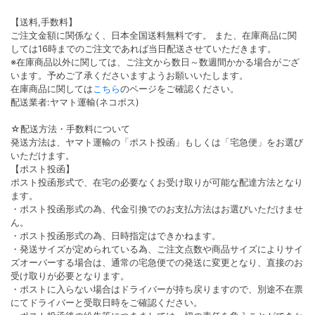
【送料,手数料】
ご注文金額に関係なく、日本全国送料無料です。 また、在庫商品に関
しては16時までのご注文であれば当日配送させていただきます。
※在庫商品以外に関しては、ご注文から数日～数週間かかる場合がござ
います。予めご了承くださいますようお願いいたします。
在庫商品に関しては
こちら
のページをご確認ください。
配送業者:ヤマト運輸(ネコポス)
☆配送方法・手数料について
発送方法は、ヤマト運輸の「ポスト投函」もしくは「宅急便」をお選び
いただけます。
【ポスト投函】
ポスト投函形式で、在宅の必要なくお受け取りが可能な配達方法となり
ます。
・ポスト投函形式の為、代金引換でのお支払方法はお選びいただけませ
ん。
・ポスト投函形式の為、日時指定はできかねます。
・発送サイズが定められている為、ご注文点数や商品サイズによりサイ
ズオーバーする場合は、通常の宅急便での発送に変更となり、直接のお
受け取りが必要となります。
・ポストに入らない場合はドライバーが持ち戻りますので、別途不在票
にてドライバーと受取日時をご確認ください。