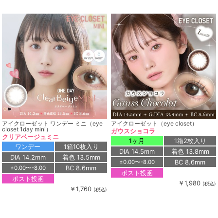
アイクローゼット ワンデー ミニ（eye
アイクローゼット（eye closet）
closet 1day mini）
ガウスショコラ
クリアベージュミニ
1ヶ月
1箱2枚入り
ワンデー
1箱10枚入り
DIA 14.5mm
着色 13.8mm
DIA 14.2mm
着色 13.5mm
BC 8.6mm
±0.00〜-8.00
BC 8.6mm
±0.00〜-8.00
ポスト投函
ポスト投函
￥1,980
(税込)
￥1,760
(税込)