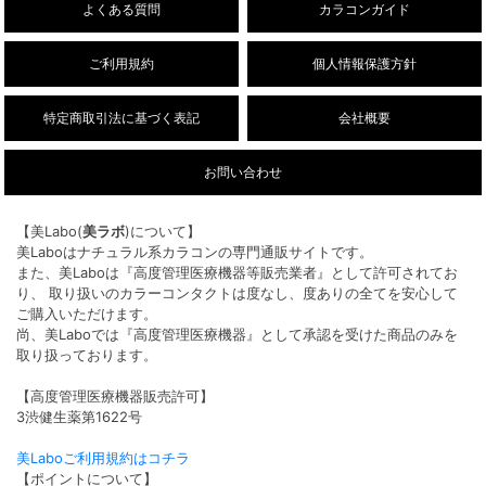
よくある質問
カラコンガイド
ご利用規約
個人情報保護方針
特定商取引法に基づく表記
会社概要
お問い合わせ
【美Labo(
美ラボ
)について】
美Laboはナチュラル系カラコンの専門通販サイトです。
また、美Laboは『高度管理医療機器等販売業者』として許可されてお
り、 取り扱いのカラーコンタクトは度なし、度ありの全てを安心して
ご購入いただけます。
尚、美Laboでは『高度管理医療機器』として承認を受けた商品のみを
取り扱っております。
【高度管理医療機器販売許可】
3渋健生薬第1622号
美Laboご利用規約はコチラ
【ポイントについて】