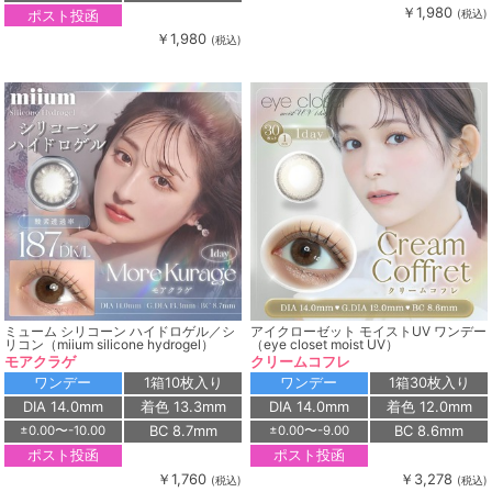
￥1,980
ポスト投函
(税込)
￥1,980
(税込)
ミューム シリコーン ハイドロゲル／シ
アイクローゼット モイストUV ワンデー
リコン（miium silicone hydrogel）
（eye closet moist UV）
モアクラゲ
クリームコフレ
ワンデー
1箱10枚入り
ワンデー
1箱30枚入り
DIA 14.0mm
着色 13.3mm
DIA 14.0mm
着色 12.0mm
BC 8.7mm
BC 8.6mm
±0.00〜-10.00
±0.00〜-9.00
ポスト投函
ポスト投函
￥1,760
￥3,278
(税込)
(税込)