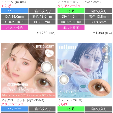
ミューム（miium）
アイクローゼット（eye closet）
くらげ
クリアベージュ
ワンデー
1箱10枚入り
1ヶ月
1箱2枚入り
DIA 14.0mm
着色 13.0mm
DIA 14.5mm
着色 13.8mm
BC 8.6mm
BC 8.6mm
±0.00〜-10.00
±0.00〜-10.00
ポスト投函
ポスト投函
￥1,760
￥1,980
(税込)
(税込)
アイクローゼット（eye closet）
ミューム（miium）
クリアベージュ
くらげ
ワンデー
1箱10枚入り
1ヶ月
1箱2枚入り