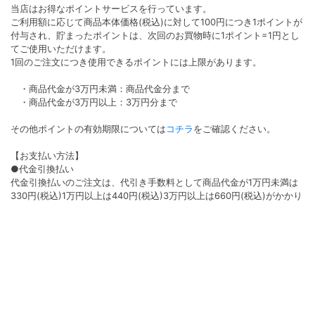
当店はお得なポイントサービスを行っています。
ご利用額に応じて商品本体価格(税込)に対して100円につき1ポイントが
付与され、貯まったポイントは、次回のお買物時に1ポイント=1円とし
てご使用いただけます。
1回のご注文につき使用できるポイントには上限があります。
・商品代金が3万円未満：商品代金分まで
・商品代金が3万円以上：3万円分まで
その他ポイントの有効期限については
コチラ
をご確認ください。
【お支払い方法】
●代金引換払い
代金引換払いのご注文は、代引き手数料として商品代金が1万円未満は
330円(税込)1万円以上は440円(税込)3万円以上は660円(税込)がかかり
ます。
●クレジット払い
決済手数料は無料となります。ご利用いただけるカード会社は
VISA/Master/AMEX/Diners/JCBです。
●コンビニ払い