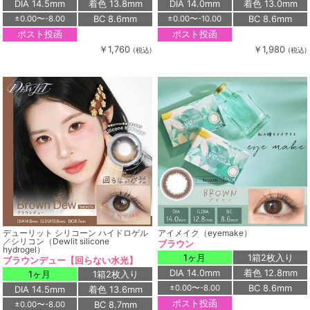
DIA 14.5mm
着色 13.8mm
DIA 14.0mm
着色 13.0mm
BC 8.6mm
BC 8.6mm
±0.00〜-8.00
±0.00〜-10.00
ポスト投函
ポスト投函
￥1,760
￥1,980
(税込)
(税込)
デューリット シリコーン ハイドロゲル
アイメイク（eyemake）
／シリコン（Dewlit silicone
ブラウン
hydrogel）
1ヶ月
1箱2枚入り
ブラウンデュー【回らない水光】
DIA 14.0mm
着色 12.8mm
1ヶ月
1箱2枚入り
BC 8.6mm
±0.00〜-8.00
DIA 14.5mm
着色 13.6mm
ポスト投函
BC 8.7mm
±0.00〜-8.00