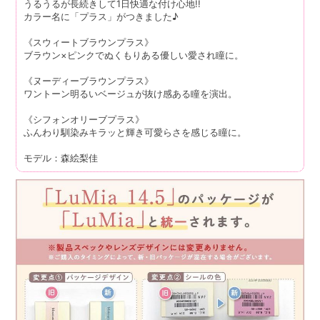
うるうるが長続きして1日快適な付け心地!!
カラー名に「プラス」がつきました♪
《スウィートブラウンプラス》
ブラウン×ピンクでぬくもりある優しい愛され瞳に。
《ヌーディーブラウンプラス》
ワントーン明るいベージュが抜け感ある瞳を演出。
《シフォンオリーブプラス》
ふんわり馴染みキラッと輝き可愛らさを感じる瞳に。
モデル：森絵梨佳