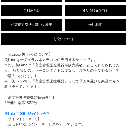
ご利用規約
個人情報保護方針
特定商取引法に基づく表記
会社概要
お問い合わせ
【美Labo(
美ラボ
)について】
美Laboはナチュラル系カラコンの専門通販サイトです。
また、美Laboは『高度管理医療機器等販売業者』として許可されてお
り、 取り扱いのカラーコンタクトは度なし、度ありの全てを安心して
ご購入いただけます。
尚、美Laboでは『高度管理医療機器』として承認を受けた商品のみを
取り扱っております。
【高度管理医療機器販売許可】
3渋健生薬第1622号
美Laboご利用規約はコチラ
【ポイントについて】
当店はお得なポイントサービスを行っています。