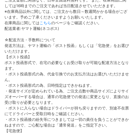
ご注文金額に関係なく、日本全国送料無料です。 また、在庫商品に関
しては16時までのご注文であれば当日配送させていただきます。
※在庫商品以外に関しては、ご注文から数日～数週間かかる場合がござ
います。予めご了承くださいますようお願いいたします。
在庫商品に関しては
こちら
のページをご確認ください。
配送業者:ヤマト運輸(ネコポス)
☆配送方法・手数料について
発送方法は、ヤマト運輸の「ポスト投函」もしくは「宅急便」をお選び
いただけます。
【ポスト投函】
ポスト投函形式で、在宅の必要なくお受け取りが可能な配達方法となり
ます。
・ポスト投函形式の為、代金引換でのお支払方法はお選びいただけませ
ん。
・ポスト投函形式の為、日時指定はできかねます。
・発送サイズが定められている為、ご注文点数や商品サイズによりサイ
ズオーバーする場合は、通常の宅急便での発送に変更となり、直接のお
受け取りが必要となります。
・ポストに入らない場合はドライバーが持ち戻りますので、別途不在票
にてドライバーと受取日時をご確認ください。
・ポスト投函後の紛失等につきましては一切の責任を負うことができか
ねますので、ご心配な場合は「通常発送」をご指定下さい。
【宅急便】