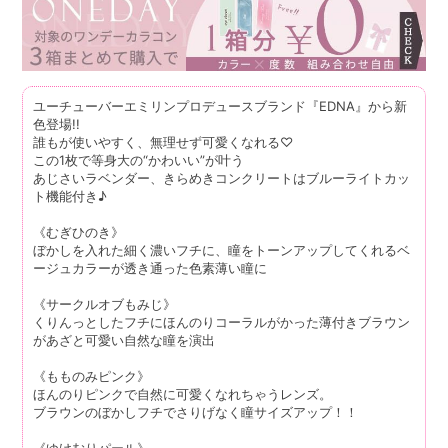
ユーチューバーエミリンプロデュースブランド『EDNA』から新
色登場!!
誰もが使いやすく、無理せず可愛くなれる♡
この1枚で等身大の“かわいい”が叶う
あじさいラベンダー、きらめきコンクリートはブルーライトカッ
ト機能付き♪
《むぎひのき》
ぼかしを入れた細く濃いフチに、瞳をトーンアップしてくれるベ
ージュカラーが透き通った色素薄い瞳に
《サークルオブもみじ》
くりんっとしたフチにほんのりコーラルがかった薄付きブラウン
があざと可愛い自然な瞳を演出
《もものみピンク》
ほんのりピンクで自然に可愛くなれちゃうレンズ。
ブラウンのぼかしフチでさりげなく瞳サイズアップ！！
《ゆけむりパール》