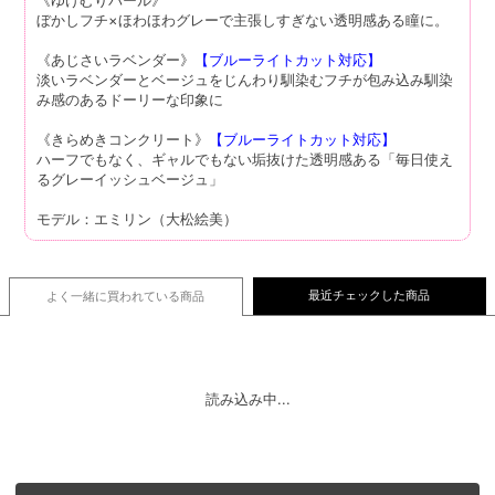
ぼかしフチ×ほわほわグレーで主張しすぎない透明感ある瞳に。
《あじさいラベンダー》
【ブルーライトカット対応】
淡いラベンダーとベージュをじんわり馴染むフチが包み込み馴染
み感のあるドーリーな印象に
《きらめきコンクリート》
【ブルーライトカット対応】
ハーフでもなく、ギャルでもない垢抜けた透明感ある「毎日使え
るグレーイッシュベージュ」
モデル：エミリン（大松絵美）
最近チェックした商品
よく一緒に買われている
商品
読み込み中...