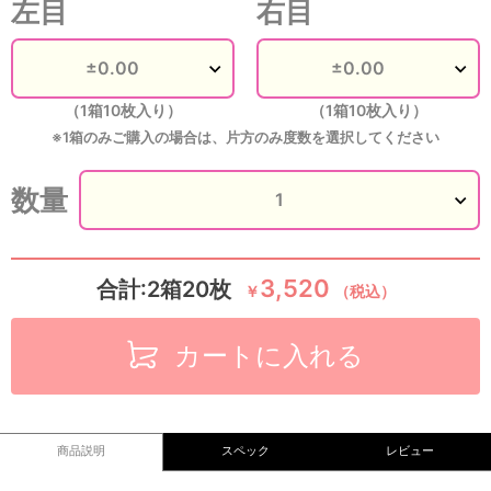
左目
右目
（1箱10枚入り）
（1箱10枚入り）
※1箱のみご購入の場合は、片方のみ度数を選択してください
数量
3,520
合計:2箱20枚
￥
（税込）
カートに入れる
商品説明
スペック
レビュー