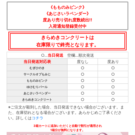
《もものみピンク》
《あじさいラベンダー》
度あり売り切れ度数続出!!
入荷通知登録受付中
きらめきコンクリートは
在庫限りで終売となります。
○…
当日発送
空欄…順次発送
当日発送対応表
度なし
度あり
○
○
むぎひのき
○
○
サークルオブもみじ
○
○
もものみピンク
○
○
ゆけむりパール
○
○
あじさいラベンダー
○
○
きらめきコンクリート
※ご注文が殺到した場合、当日発送できない場合がございます。ま
た、在庫切れとなる場合がございます。あらかじめご了承くださ
い。詳しくは
コチラ
3箱カートに追加いただくと自動で割引が適用され
1箱分が無料になります。