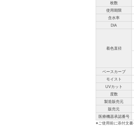
枚数
使用期限
含水率
DIA
着色直径
ベースカーブ
モイスト
UVカット
度数
製造販売元
販売元
医療機器承認番号
※ご使用前に添付文