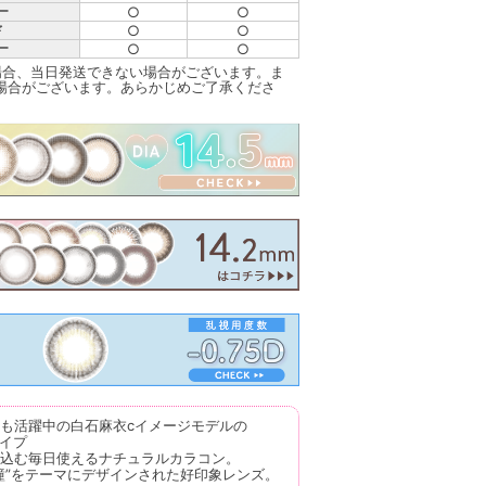
○
○
ー
○
○
ド
○
○
ー
場合、当日発送できない場合がございます。ま
場合がございます。あらかじめご了承くださ
も活躍中の白石麻衣cイメージモデルの
タイプ
込む毎日使えるナチュラルカラコン。
瞳”をテーマにデザインされた好印象レンズ。