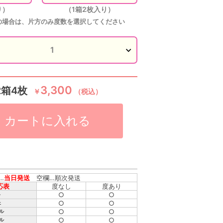
り）
（1箱2枚入り）
の場合は、片方のみ度数を選択してください
3,300
2箱4枚
￥
（税込）
カートに入れる
…
当日発送
空欄…順次発送
応表
度なし
度あり
○
○
ト
○
○
ェ
○
○
ル
○
○
ル