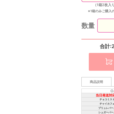
（1箱2枚入
※1箱のみご購入
数量
合計:
商品説明
○
当日発送対
チョコミス
チャイカフ
ブリュレパー
シュガーパー