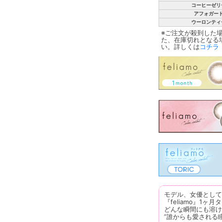
コーヒーゼリ
アフォガー
ウーロンティ
※ご注文が殺到した
た、在庫切れとなる
い。詳しくは
コチラ
モデル、女優として
『feliamo』1ヶ月
どんな瞬間にも溶け
”誰からも愛される