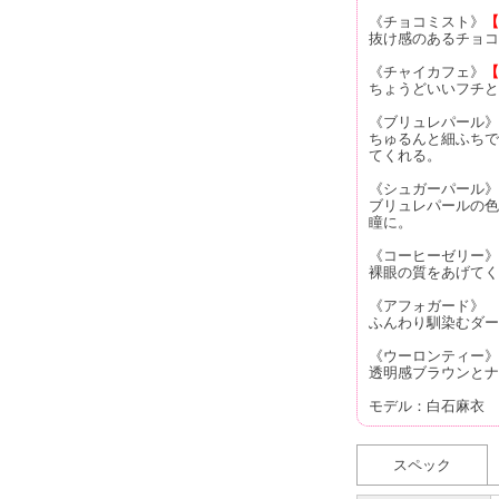
《チョコミスト》
【
抜け感のあるチョコ
《チャイカフェ》
【
ちょうどいいフチと
《ブリュレパール》
ちゅるんと細ふちで
てくれる。
《シュガーパール》
ブリュレパールの色
瞳に。
《コーヒーゼリー》
裸眼の質をあげてく
《アフォガード》
ふんわり馴染むダー
《ウーロンティー》
透明感ブラウンとナ
モデル：白石麻衣
スペック