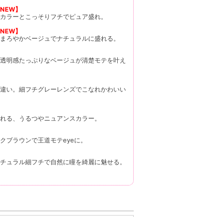
NEW】
カラーとこっそりフチでピュア盛れ。
NEW】
まろやかベージュでナチュラルに盛れる。
透明感たっぷりなベージュが清楚モテを叶え
違い。細フチグレーレンズでこなれかわいい
れる、うるつやニュアンスカラー。
クブラウンで王道モテeyeに。
チュラル細フチで自然に瞳を綺麗に魅せる。