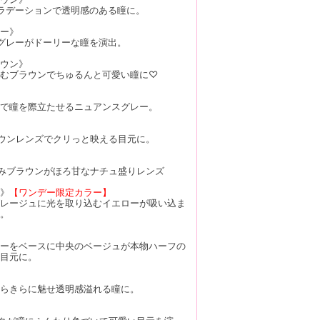
ラデーションで透明感のある瞳に。
ー》
グレーがドーリーな瞳を演出。
ウン》
むブラウンでちゅるんと可愛い瞳に♡
で瞳を際立たせるニュアンスグレー。
ウンレンズでクリっと映える目元に。
みブラウンがほろ甘なナチュ盛りレンズ
》
【ワンデー限定カラー】
レージュに光を取り込むイエローが吸い込ま
。
ーをベースに中央のベージュが本物ハーフの
目元に。
らきらに魅せ透明感溢れる瞳に。