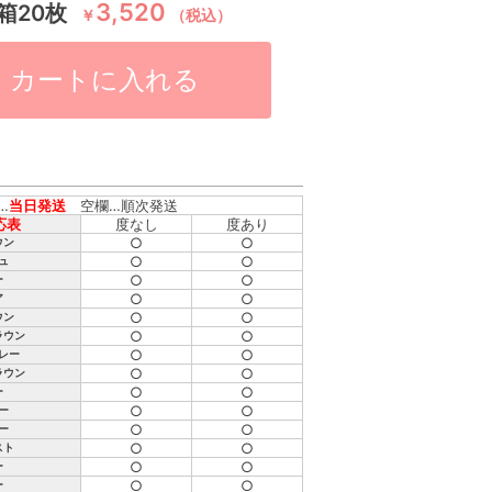
3,520
箱20枚
￥
（税込）
カートに入れる
…
当日発送
空欄…順次発送
応表
度なし
度あり
○
○
ウン
○
○
ュ
○
○
ー
○
○
ア
○
○
ウン
○
○
ラウン
○
○
レー
○
○
ラウン
○
○
ー
○
○
ー
○
○
ー
○
○
スト
○
○
ー
○
○
ー