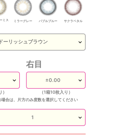
ーミス
ミラーグレー
バブルブルー
サクラペタル
ェリッシュブ
グレーバニー
グレーバニー
グレーバニー
ブラウンバニー
ブラウ
ラウン
右目
り）
（1箱10枚入り）
の場合は、片方のみ度数を選択してください