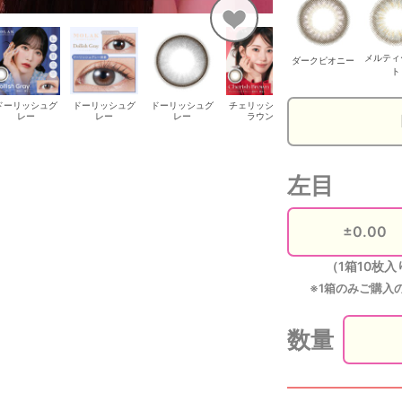
メルティ
ダークピオニー
ト
ドーリッシュグ
ドーリッシュグ
ドーリッシュグ
チェリッシュブ
チェリッシュブ
チ
レー
レー
レー
ラウン
ラウン
左目
（1箱10枚入
※1箱のみご購入
数量