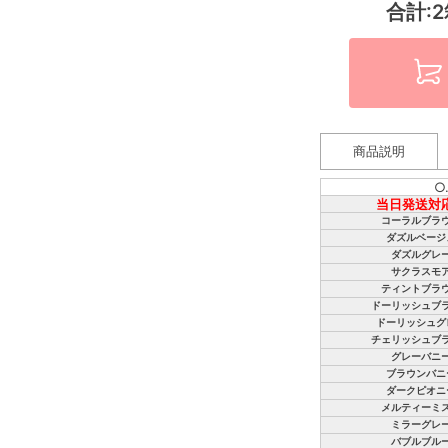
合計:2
商品説明
○
当日発送対
コーラルブラ
ダズルベージ
ダズルグレ
サクラスモ
ティントブラ
ドーリッシュブ
ドーリッシュグ
チェリッシュブ
グレーバニ
ブラウンバニ
ダークピオニ
メルティーミ
ミラーグレ
バブルブル