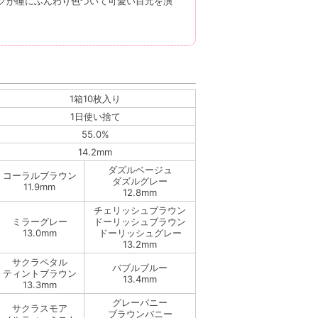
クが瞳にふんわり色づいて可愛い目元を演
1箱10枚入り
1日使い捨て
55.0%
14.2mm
ダズルベージュ
コーラルブラウン
ダズルグレー
11.9mm
12.8mm
チェリッシュブラウン
ミラーグレー
ドーリッシュブラウン
13.0mm
ドーリッシュグレー
13.2mm
サクラペタル
バブルブルー
ティントブラウン
13.4mm
13.3mm
グレーバニー
サクラスモア
ブラウンバニー