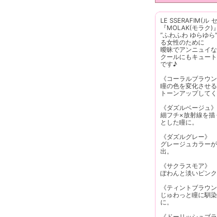
LE SSERAFIM
『MOLAK(モラク)
”ふわふわ ゆらゆ
る女性のために
曖昧でアンニュイな
クールにもキュート
です♪
《コーラルブラウン
瞳の色を変化させる
トーンアップしてく
《ダズルベージュ》
細フチ×放射線を描
とした瞳に。
《ダズルグレー》
グレージュカラーが
出。
《サクラスモア》
ぽわんと淡いピンク
《ティントブラウン
じゅわっと瞳に馴染
に。
《ドーリッシュブラ