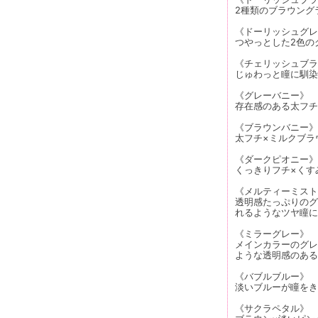
2種類のブラウング
《ドーリッシュグレ
つやっとした2色の
《チェリッシュブラ
じゅわっと瞳に馴染
《グレーバニー》
存在感のある太フチ
《ブラウンバニー》
太フチ×ミルクブラ
《ダークピオニー》
くっきりフチ×くす
《メルティーミスト
透明感たっぷりのグ
れるようなツヤ瞳に
《ミラーグレー》
メインカラーのグレ
ような透明感のある
《バブルブルー》
淡いブルーが瞳をき
《サクラペタル》