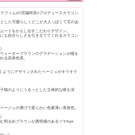
(ル セラフィム)の宮脇咲良cプロデュースカラコン
』
ら”とした可愛らしくどこか大人っぽくて芯のあ
ムードをかもし出すこだわりデザイン。
にも自分らしさを引き立ててくれるカラコン
》
ウォーターブラウンのグラデーションが瞳を
れる高発色系。
くようにデザインされたベージュがキラキラ
子猫のようにうるっとした立体的な瞳を演
ベージュの儚げで柔らかい色素薄い系発色。
》
む明るめブラウンが透明感のあるツヤeye
ウン》