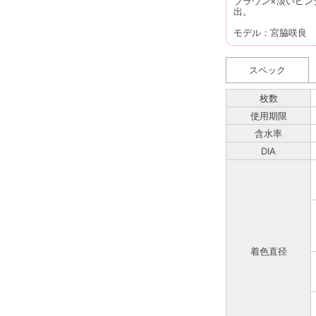
ブラウン×淡いピン
出。
モデル：宮脇咲良
スペック
枚数
使用期限
含水率
DIA
着色直径