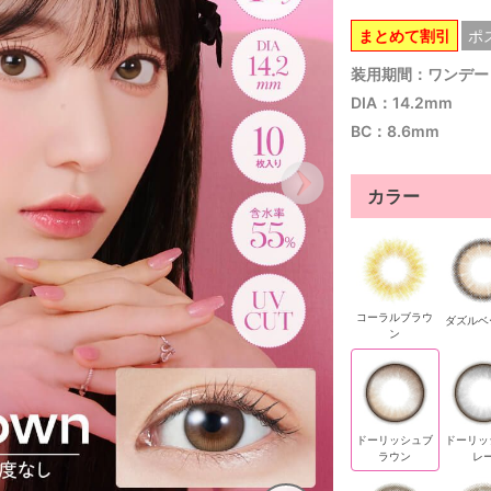
まとめて割引
ポ
装用期間：ワンデー
DIA：14.2mm
BC：8.6mm
カラー
コーラルブラウ
ダズルベ
ン
ドーリッシュブ
ドーリッ
ラウン
レ