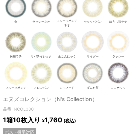
フルーツポンチ
魚
ラッシーネオ
ヤキソバパン
ほうじ茶ラテ
ネオ
抹茶ラテ
サバテイショク
玉こんにゃく
サイダー
ラッシー
フルーツポンチ
メロンパン
レモネード
ずんだ餅
ココナッツ
エヌズコレクション（N's Collection）
品番: NCOL0001
1箱10枚入り
1,760
(税込)
¥
ポスト投函対応