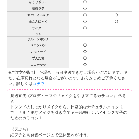
○
ほうじ茶ラテ
○
抹茶ラテ
○
○
サバテイショク
○
○
玉こんにゃく
○
サイダー
ラッシー
フルーツポンチ
○
メロンパン
○
レモネード
○
ずんだ餅
○
ココナッツ
※ご注文が殺到した場合、当日発送できない場合がございます。ま
た、在庫切れとなる場合がございます。あらかじめご了承くださ
い。詳しくは
コチラ
渡辺直美cプロデュースの『メイクを引き立てるカラコン』登場
☆
トレンドのしっかりメイクから、日常的なナチュラルメイクま
で、さまざまなメイクを引き立てる一歩先行くハイセンス女子の
ためのカラコン!!
《天ぷら》
細フチと高発色ベージュで立体盛れが叶う。