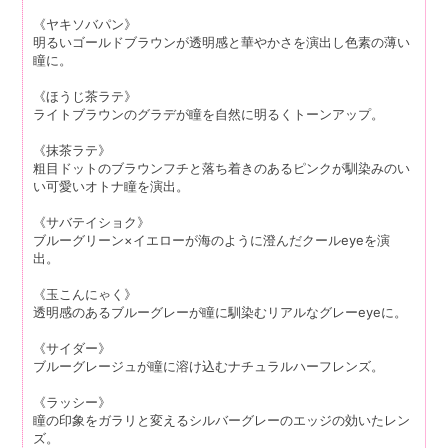
《ヤキソバパン》
明るいゴールドブラウンが透明感と華やかさを演出し色素の薄い
瞳に。
《ほうじ茶ラテ》
ライトブラウンのグラデが瞳を自然に明るくトーンアップ。
《抹茶ラテ》
粗目ドットのブラウンフチと落ち着きのあるピンクが馴染みのい
い可愛いオトナ瞳を演出。
《サバテイショク》
ブルーグリーン×イエローが海のように澄んだクールeyeを演
出。
《玉こんにゃく》
透明感のあるブルーグレーが瞳に馴染むリアルなグレーeyeに。
《サイダー》
ブルーグレージュが瞳に溶け込むナチュラルハーフレンズ。
《ラッシー》
瞳の印象をガラリと変えるシルバーグレーのエッジの効いたレン
ズ。