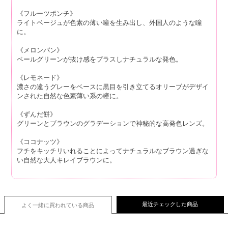
《フルーツポンチ》
ライトベージュが色素の薄い瞳を生み出し、外国人のような瞳
に。
《メロンパン》
ペールグリーンが抜け感をプラスしナチュラルな発色。
《レモネード》
濃さの違うグレーをベースに黒目を引き立てるオリーブがデザイ
ンされた自然な色素薄い系の瞳に。
《ずんだ餅》
グリーンとブラウンのグラデーションで神秘的な高発色レンズ。
《ココナッツ》
フチをキッチリいれることによってナチュラルなブラウン過ぎな
い自然な大人キレイブラウンに。
最近チェックした商品
よく一緒に買われている
商品