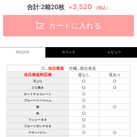
3,520
合計:2箱20枚
￥
（税込）
カートに入れる
商品説明
スペック
レビュー
○…
当日発送
空欄…順次発送
当日発送対応表
度なし
度あり
○
○
天ぷら
○
○
どら焼き
○
ホットチョコレート
○
ブルーベリージャム
○
○
海
○
魚
○
ラッシーネオ
○
フルーツポンチネオ
○
○
ヤキソバパン