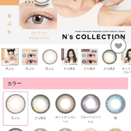
天ぷら
天ぷら
天ぷら
どら焼き
どら焼き
どら焼き
ホット
コレ
カラー
ホットチョコレ
ブルーベリージ
天ぷら
どら焼き
海
ート
ャム