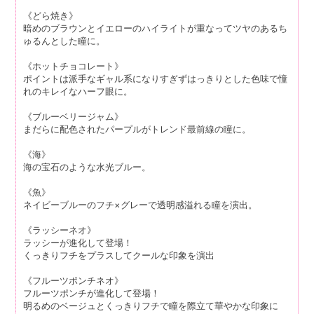
《どら焼き》
暗めのブラウンとイエローのハイライトが重なってツヤのあるち
ゅるんとした瞳に。
《ホットチョコレート》
ポイントは派手なギャル系になりすぎずはっきりとした色味で憧
れのキレイなハーフ眼に。
《ブルーベリージャム》
まだらに配色されたパープルがトレンド最前線の瞳に。
《海》
海の宝石のような水光ブルー。
《魚》
ネイビーブルーのフチ×グレーで透明感溢れる瞳を演出。
《ラッシーネオ》
ラッシーが進化して登場！
くっきりフチをプラスしてクールな印象を演出
《フルーツポンチネオ》
フルーツポンチが進化して登場！
明るめのベージュとくっきりフチで瞳を際立て華やかな印象に