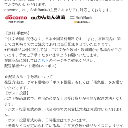
てお支払いいただけます。
docomo、au、SoftBankの主要３キャリアに対応しております。
【送料,手数料】
ご注文金額に関係なく、日本全国送料無料です。 また、在庫商品に関
しては16時までのご注文であれば当日配送させていただきます。
※在庫商品以外に関しては、ご注文から数日～数週間かかる場合がござ
います。予めご了承くださいますようお願いいたします。
在庫商品に関しては
こちら
のページをご確認ください。
配送業者:ヤマト運輸(ネコポス)
☆配送方法・手数料について
発送方法は、ヤマト運輸の「ポスト投函」もしくは「宅急便」をお選び
いただけます。
【ポスト投函】
ポスト投函形式で、在宅の必要なくお受け取りが可能な配達方法となり
ます。
・ポスト投函形式の為、代金引換でのお支払方法はお選びいただけませ
ん。
・ポスト投函形式の為、日時指定はできかねます。
・発送サイズが定められている為、ご注文点数や商品サイズによりサイ