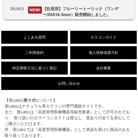
26/8/3
【乱視用】フルーリートーリック（ワンデ
NEW!
ー/DIA14.5mm）販売開始しました。
26/8/1
デューリット シリコーン ハイドロゲル／シリコ
NEW!
ン（1ヶ月/DIA14.5mm）新色販売開始しまし
よくある質問
カラコンガイド
た。
ご利用規約
個人情報保護方針
特定商取引法に基づく表記
会社概要
お問い合わせ
【美Labo(
美ラボ
)について】
美Laboはナチュラル系カラコンの専門通販サイトです。
また、美Laboは『高度管理医療機器等販売業者』として許可されてお
り、 取り扱いのカラーコンタクトは度なし、度ありの全てを安心して
ご購入いただけます。
尚、美Laboでは『高度管理医療機器』として承認を受けた商品のみを
取り扱っております。