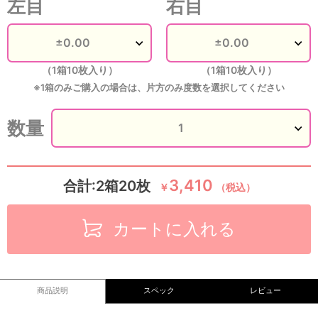
左目
右目
（1箱10枚入り）
（1箱10枚入り）
※1箱のみご購入の場合は、片方のみ度数を選択してください
数量
3,410
合計:2箱20枚
￥
（税込）
カートに入れる
商品説明
スペック
レビュー