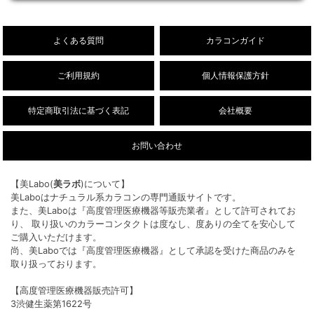
26/8/3
【乱視用】フルーリートーリック（ワンデ
NEW!
ー/DIA14.5mm）販売開始しました。
よくある質問
カラコンガイド
ご利用規約
個人情報保護方針
特定商取引法に基づく表記
会社概要
お問い合わせ
【美Labo(
美ラボ
)について】
美Laboはナチュラル系カラコンの専門通販サイトです。
また、美Laboは『高度管理医療機器等販売業者』として許可されてお
り、 取り扱いのカラーコンタクトは度なし、度ありの全てを安心して
ご購入いただけます。
尚、美Laboでは『高度管理医療機器』として承認を受けた商品のみを
取り扱っております。
【高度管理医療機器販売許可】
3渋健生薬第1622号