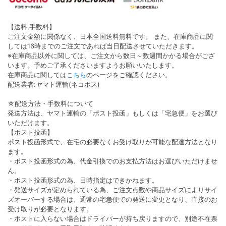
【送料,手数料】
ご注文金額に関係なく、日本全国送料無料です。 また、在庫商品に関
しては16時までのご注文であれば当日配送させていただきます。
※在庫商品以外に関しては、ご注文から数日～数週間かかる場合がござ
います。予めご了承くださいますようお願いいたします。
在庫商品に関しては
こちら
のページをご確認ください。
配送業者:ヤマト運輸(ネコポス)
☆配送方法・手数料について
発送方法は、ヤマト運輸の「ポスト投函」もしくは「宅急便」をお選び
いただけます。
【ポスト投函】
ポスト投函形式で、在宅の必要なくお受け取りが可能な配達方法となり
ます。
・ポスト投函形式の為、代金引換でのお支払方法はお選びいただけませ
ん。
・ポスト投函形式の為、日時指定はできかねます。
・発送サイズが定められている為、ご注文点数や商品サイズによりサイ
ズオーバーする場合は、通常の宅急便での発送に変更となり、直接のお
受け取りが必要となります。
・ポストに入らない場合はドライバーが持ち戻りますので、別途不在票