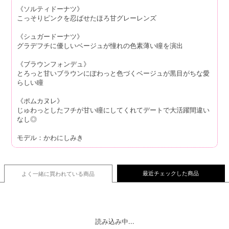
《ソルティドーナツ》
こっそりピンクを忍ばせたほろ甘グレーレンズ
《シュガードーナツ》
グラデフチに優しいベージュが憧れの色素薄い瞳を演出
《ブラウンフォンデュ》
とろっと甘いブラウンにぽわっと色づくベージュが黒目がちな愛
らしい瞳
《ポムカヌレ》
じゅわっとしたフチが甘い瞳にしてくれてデートで大活躍間違い
なし◎
モデル：かわにしみき
最近チェックした商品
よく一緒に買われている
商品
読み込み中...