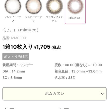
ソルティドーナ
シュガードーナ
ブラウンフォン
ポムカヌレ
ツ
ツ
デュ
ミムコ（mimuco）
品番: MMC0001
1箱10枚入り
1,705
(税込)
¥
ポスト投函対応
装用期間：ワンデー
度数：±0.00(度なし)～-10.00
DIA：14.2mm
着色直径：13.0mm～13.6mm
BC：8.6mm
含水率：38%