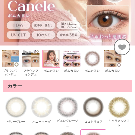
ブラウンフ
ブラウンフ
ポムカヌレ
ポムカヌレ
ポムカヌレ
ポムカヌレ
ォンデュ
ォンデュ
カラー
ピュレグレージ
キャラメルスフ
ゼリーグレー
ハニーソーダ
ココトリュフ
ュ
レ