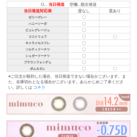
○…
当日発送
空欄…順次発送
当日発送対応表
度なし
度あり
〇
ゼリーグレー
〇
ハニーソーダ
〇
ピュレグレージュ
〇
〇
ココトリュフ
〇
キャラメルスフレ
〇
ソルティドーナツ
〇
シュガードーナツ
〇
ブラウンフォンデュ
〇
〇
ポムカヌレ
※ご注文が殺到した場合、当日発送できない場合がございます。ま
た、在庫切れとなる場合がございます。あらかじめご了承くださ
い。詳しくは
コチラ