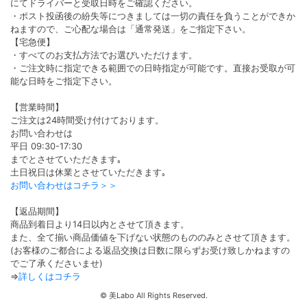
にてドライバーと受取日時をご確認ください。
・ポスト投函後の紛失等につきましては一切の責任を負うことができか
ねますので、ご心配な場合は「通常発送」をご指定下さい。
【宅急便】
・すべてのお支払方法でお選びいただけます。
・ご注文時に指定できる範囲での日時指定が可能です。直接お受取が可
能な日時をご指定下さい。
【営業時間】
ご注文は24時間受け付けております。
お問い合わせは
平日 09:30-17:30
までとさせていただきます｡
土日祝日は休業とさせていただきます｡
お問い合わせはコチラ＞＞
【返品期間】
商品到着日より14日以内とさせて頂きます。
また、全て揃い商品価値を下げない状態のもののみとさせて頂きます。
(お客様のご都合による返品交換は日数に限らずお受け致しかねますの
でご了承くださいませ)
⇒
詳しくはコチラ
©
美Labo All Rights Reserved.