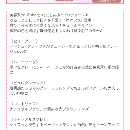
美容系YouTuberかわにしみきcプロデュース♪
ゆるっとふわっと日々を可愛く『mimuco』登場!!
肩ひじ張らずに可愛くなれるナチュラルデザイン
裸眼の色を選ばず毎日使えるふんわり馴染む11カラー♪
《ゼリーグレー》
ベージュ×グレーフチがジューシーでぷるっとした明るめグレー
ジュeyeに
《ハニーソーダ》
儚げなグレーにライトベージュが溶け込み自然に色素薄い系の瞳
に
《ピュレグレージュ》
透明感たっぷりのグレージュレンズでちょっぴりクールな大人っ
ぽい印象に
《ココトリュフ》
ナチュラルブラウンの潤み水光ブラウンレンズ
《キャラメルスフレ》
シュワッと発色するベージュブラウンが自然に瞳をトーンアップ