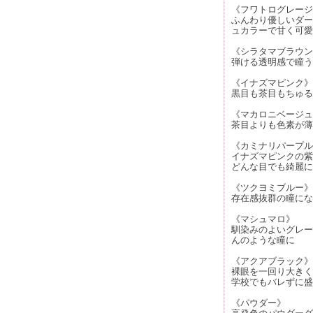
《フワトログレージ
ふんわり優しいダー
ュカラーで甘く可愛
《シラタマブラウン
弾ける透明感で瞳う
《イナズマピンク》
黒目も茶目もちゅる
《マカロニベージュ
茶目よりも色素が薄
《カミナリパープル
イナズマピンクの紫版
どんな目でも綺麗に
《ツクヨミブルー》
存在感抜群の瞳にな
《マシュマロ》
馴染みのよいグレー
んのような瞳に
《アクアブラック》
裸眼を一回り大きく
学校でもバレずに盛
《パウダー》
高発色のパウダーグ