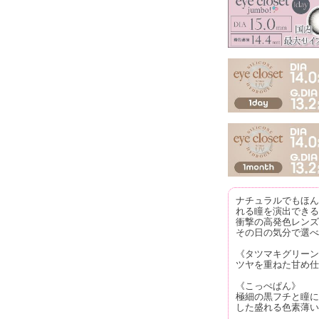
ナチュラルでもほん
れる瞳を演出できる
衝撃の高発色レンズ
その日の気分で選べ
《タツマキグリーン
ツヤを重ねた甘め仕
《こっぺぱん》
極細の黒フチと瞳に
した盛れる色素薄い