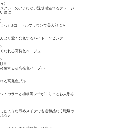
ュ》
クグレーのフチに淡い透明感溢れるグレージ
い瞳に
》
るっと♪コーラルブラウンで美人顔に☆
んと可愛く発色するハイトーンピンク
》
くなれる高発色ベージュ
》
!!
発色する超高発色パープル
れる高発色ブルー
ジュカラーと極細黒フチがくりっとお人形さ
したような薄めメイクでも違和感なく職場や
れる♪
レーできらめき放つ美しい瞳に