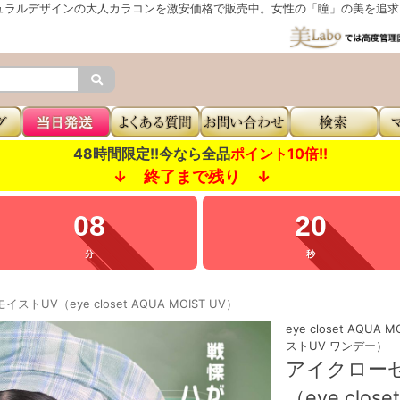
ュラルデザインの大人カラコンを激安価格で販売中。女性の「瞳」の美を追求し
48時間限定!!今なら全品
ポイント10倍!!
↓ 終了まで残り ↓
08
19
分
秒
UV（eye closet AQUA MOIST UV）
eye closet AQU
ストUV ワンデー）
アイクローゼ
（eye close