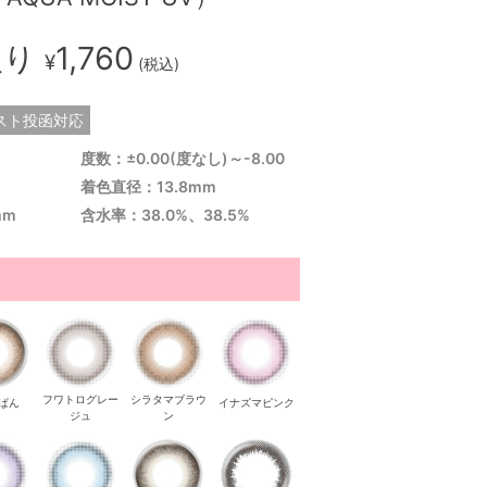
入り
1,760
¥
(税込)
スト投函対応
度数：±0.00(度なし)～-8.00
着色直径：13.8mm
mm
含水率：38.0%、38.5%
フワトログレー
シラタマブラウ
ぱん
イナズマピンク
ジュ
ン