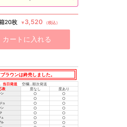
3,520
箱20枚
￥
（税込）
カートに入れる
アブラウンは終売しました。
…
当日発送
空欄…順次発送
応表
度なし
度あり
○
○
ーン
○
○
○
○
ジュ
○
○
ウン
○
○
ク
○
○
ジュ
○
○
プル