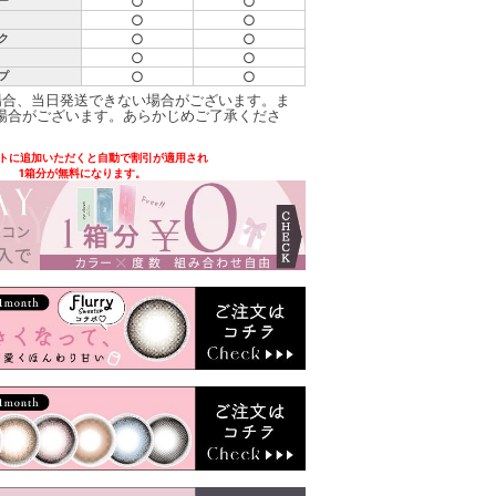
○
○
ー
○
○
○
○
ク
○
○
○
○
プ
場合、当日発送できない場合がございます。ま
場合がございます。あらかじめご了承くださ
トに追加いただくと自動で割引が適用され
1箱分が無料になります。