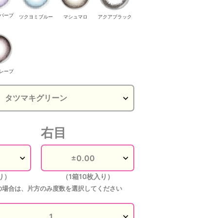
パープ
ツクヨミブルー
マシュマロ
アクアブラック
こっぺぱん
こっぺぱん
こっぺぱん
こっぺぱん
フワトログレー
フワト
レープ
ジュ
右目
り）
（1箱10枚入り）
の場合は、片方のみ度数を選択してください