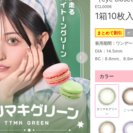
ECL0006
1箱10枚
まとめて割引
ポ
装用期間：ワンデー
DIA：14.5mm
BC：8.6mm、8.9
カラー
タツマキグリー
こっぺ
ン