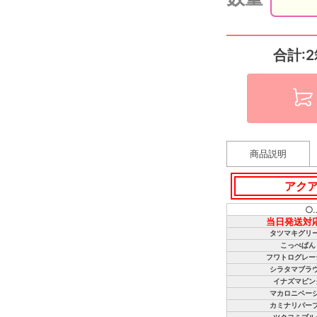
合計:2
商品説明
アク
○
当日発送対
タツマキグリ
こっぺぱん
フワトログレー
シラタマブラ
イナズマピン
マカロニベー
カミナリパー