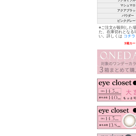
ツクヨミブル
マシュマロ
アクアブラッ
パウダー
ピンクグレー
※ご注文が殺到した
た、在庫切れとなる
い。詳しくは
コチラ
3箱カー