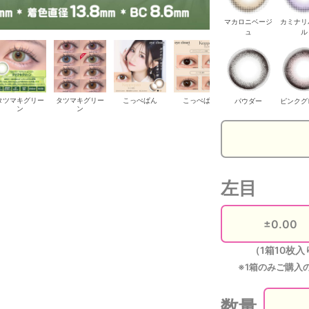
マカロニベージ
カミナリ
ュ
ル
タツマキグリー
タツマキグリー
こっぺぱん
こっぺぱん
こっぺぱん
パウダー
ピンクグ
ン
ン
左目
（1箱10枚入
※1箱のみご購入
数量