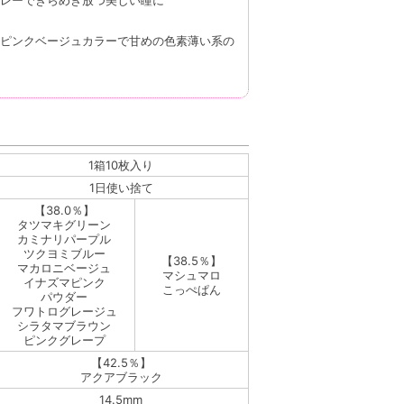
ピンクベージュカラーで甘めの色素薄い系の
1箱10枚入り
1日使い捨て
【38.0％】
タツマキグリーン
カミナリパープル
ツクヨミブルー
【38.5％】
マカロニベージュ
マシュマロ
イナズマピンク
こっぺぱん
パウダー
フワトログレージュ
シラタマブラウン
ピンクグレープ
【42.5％】
アクアブラック
14.5mm