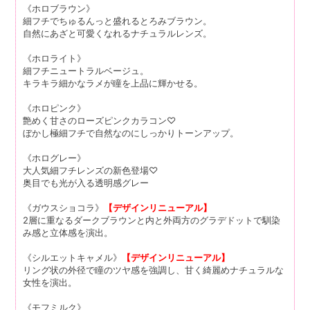
《ホロブラウン》
細フチでちゅるんっと盛れるとろみブラウン。
自然にあざと可愛くなれるナチュラルレンズ。
《ホロライト》
細フチニュートラルベージュ。
キラキラ細かなラメが瞳を上品に輝かせる。
《ホロピンク》
艶めく甘さのローズピンクカラコン♡
ぼかし極細フチで自然なのにしっかりトーンアップ。
《ホログレー》
大人気細フチレンズの新色登場♡
奥目でも光が入る透明感グレー
《ガウスショコラ》
【デザインリニューアル】
2層に重なるダークブラウンと内と外両方のグラデドットで馴染
み感と立体感を演出。
《シルエットキャメル》
【デザインリニューアル】
リング状の外径で瞳のツヤ感を強調し、甘く綺麗めナチュラルな
女性を演出。
《モフミルク》