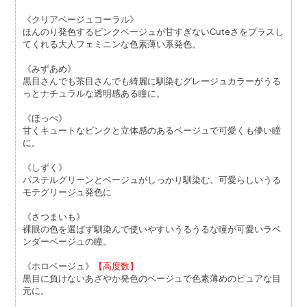
《クリアベージュコーラル》
ほんのり発色するピンクベージュが甘すぎないCuteさをプラスし
てくれる大人フェミニンな色素薄い系発色。
《みずあめ》
黒目さんでも茶目さんでも綺麗に馴染むグレージュカラーがうる
っとナチュラルな透明感ある瞳に。
《ほっぺ》
甘くキュートなピンクと立体感のあるベージュで可愛くも儚い瞳
に。
《しずく》
パステルグリーンとベージュがしっかり馴染む、可愛らしいうる
モテグリージュ発色に
《さつまいも》
裸眼の色を選ばず馴染んで使いやすいうるうるな瞳が可愛いラベ
ンダーベージュの瞳。
《ホロベージュ》
【高度数】
黒目に負けないあざやか発色のベージュで色素薄めのピュアな目
元に。