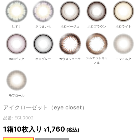
しずく
さつまいも
ホロベージュ
ホロブラウン
ホロライト
シルエットキャ
ホロピンク
ホログレー
ガウスショコラ
モフミルク
メル
モフロール
アイクローゼット（eye closet）
品番: ECL0002
1箱10枚入り
1,760
(税込)
¥