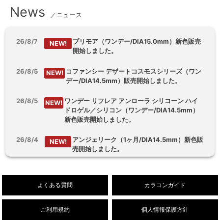
News
／ニュース
26/8/7
プリモア（ワンデー/DIA15.0mm）新色販売
NEW!
開始しました。
26/8/5
コファンシー デザートコスモスシリーズ（ワン
NEW!
デー/DIA14.5mm）販売開始しました。
26/8/5
ワンデー リフレア アンローラ シリコーン ハイ
NEW!
ドロゲル／シリコン（ワンデー/DIA14.5mm）
新色販売開始しました。
26/8/4
アンジェリーク（1ヶ月/DIA14.5mm）新色販
NEW!
売開始しました。
26/8/3
【乱視用】フルーリートーリック（ワンデ
NEW!
ー/DIA14.5mm）販売開始しました。
よくある質問
カラコンガイド
ご利用規約
個人情報保護方針