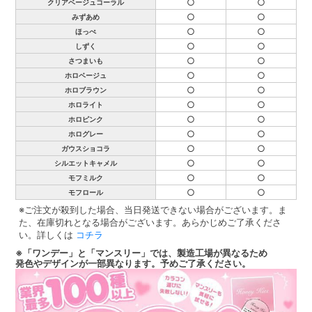
○
○
クリアベージュコーラル
○
○
みずあめ
○
○
ほっぺ
○
○
しずく
○
○
さつまいも
○
○
ホロベージュ
○
○
ホロブラウン
○
○
ホロライト
○
○
ホロピンク
○
○
ホログレー
○
○
ガウスショコラ
○
○
シルエットキャメル
○
○
モフミルク
○
○
モフロール
※ご注文が殺到した場合、当日発送できない場合がございます。ま
た、在庫切れとなる場合がございます。あらかじめご了承くださ
い。詳しくは
コチラ
※「ワンデー」と「マンスリー」では、製造工場が異なるため
発色やデザインが一部異なります。予めご了承ください。