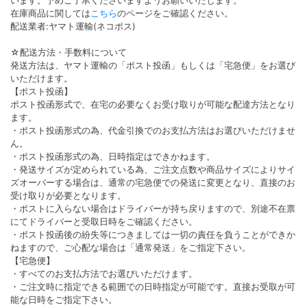
います。予めご了承くださいますようお願いいたします。
在庫商品に関しては
こちら
のページをご確認ください。
配送業者:ヤマト運輸(ネコポス)
☆配送方法・手数料について
発送方法は、ヤマト運輸の「ポスト投函」もしくは「宅急便」をお選び
いただけます。
【ポスト投函】
ポスト投函形式で、在宅の必要なくお受け取りが可能な配達方法となり
ます。
・ポスト投函形式の為、代金引換でのお支払方法はお選びいただけませ
ん。
・ポスト投函形式の為、日時指定はできかねます。
・発送サイズが定められている為、ご注文点数や商品サイズによりサイ
ズオーバーする場合は、通常の宅急便での発送に変更となり、直接のお
受け取りが必要となります。
・ポストに入らない場合はドライバーが持ち戻りますので、別途不在票
にてドライバーと受取日時をご確認ください。
・ポスト投函後の紛失等につきましては一切の責任を負うことができか
ねますので、ご心配な場合は「通常発送」をご指定下さい。
【宅急便】
・すべてのお支払方法でお選びいただけます。
・ご注文時に指定できる範囲での日時指定が可能です。直接お受取が可
能な日時をご指定下さい。