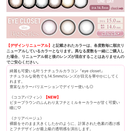
【デザインリニューアル】
と記載されたカラーは、各度数毎に順次リ
ニューアルしているカラーとなります。異なる度数を一緒にご購入し
た場合、リニューアル前と後のレンズが混在することはありませんの
でご安心ください。
綺麗も可愛いも叶うナチュラルカラコン『eye closet』
ナチュラルな発色でも14.5mmのレンズが目元を華やかにしてく
れます。
豊富なカラーバリエーションでデイリー使いも◎
《ココアパフィン》
【NEW】
ビターブラウンのふんわり太フチとミルキーカラーが甘く可愛い
瞳に♡
《クリアベージュ》
裸眼をそのまま大きくしたかのように、計算された色素の透け感
とフチデザインが最上級の透明感を演出します。