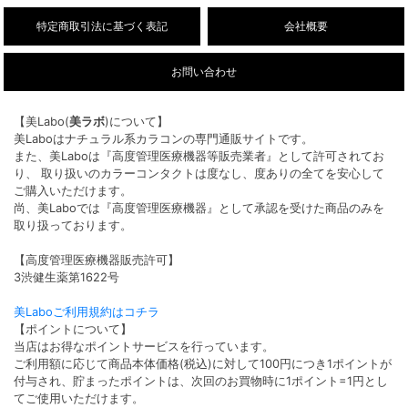
特定商取引法に基づく表記
会社概要
お問い合わせ
【美Labo(
美ラボ
)について】
美Laboはナチュラル系カラコンの専門通販サイトです。
また、美Laboは『高度管理医療機器等販売業者』として許可されてお
り、 取り扱いのカラーコンタクトは度なし、度ありの全てを安心して
ご購入いただけます。
尚、美Laboでは『高度管理医療機器』として承認を受けた商品のみを
取り扱っております。
【高度管理医療機器販売許可】
3渋健生薬第1622号
美Laboご利用規約はコチラ
【ポイントについて】
当店はお得なポイントサービスを行っています。
ご利用額に応じて商品本体価格(税込)に対して100円につき1ポイントが
付与され、貯まったポイントは、次回のお買物時に1ポイント=1円とし
てご使用いただけます。