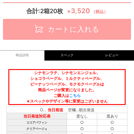
3,520
合計:2箱20枚
￥
（税込）
カートに入れる
商品説明
スペック
レビュー
シナモンラテ、シナモンエンジェル、
ショコラベーグル、ミルクティベーグル、
ピーナッツベーグル、モクモクベーグルは
商品ページが変更になりました。
ご購入は
こちら
※スペックやデザイン等に変更はございません
○…
当日発送
空欄…順次発送
当日発送対応表
度なし
度あり
○
○
ココアパフィン
○
○
クリアベージュ