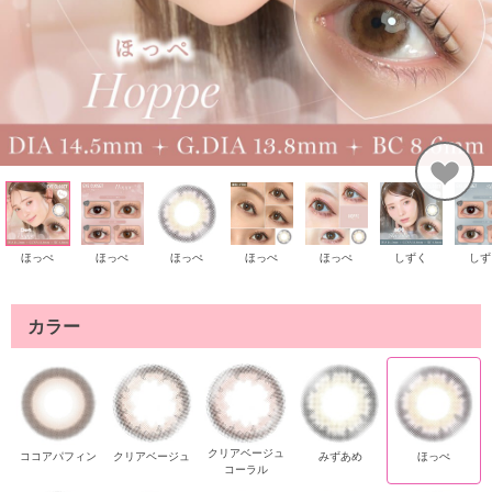
ほっぺ
ほっぺ
ほっぺ
ほっぺ
ほっぺ
しずく
しず
カラー
クリアベージュ
ココアパフィン
クリアベージュ
みずあめ
ほっぺ
コーラル