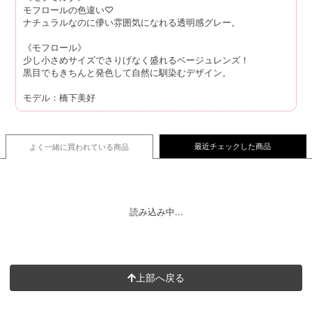
モフロールの色違い♡
ナチュラルなのに儚い雰囲気になれる透明感グレー。
《モフロール》
少し小さめサイズでさりげなく盛れるベージュレンズ！
黒目でもきちんと発色して自然に馴染むデザイン。
モデル：橋下美好
最近チェックした商品
よく一緒に買われている
商品
読み込み中...
上部へ戻る