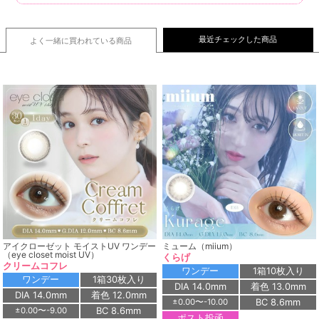
最近チェックした商品
よく一緒に買われている
商品
アイクローゼット モイストUV ワンデー
ミューム（miium）
（eye closet moist UV）
くらげ
クリームコフレ
ワンデー
1箱10枚入り
ワンデー
1箱30枚入り
DIA 14.0mm
着色 13.0mm
DIA 14.0mm
着色 12.0mm
BC 8.6mm
±0.00〜-10.00
BC 8.6mm
±0.00〜-9.00
ポスト投函