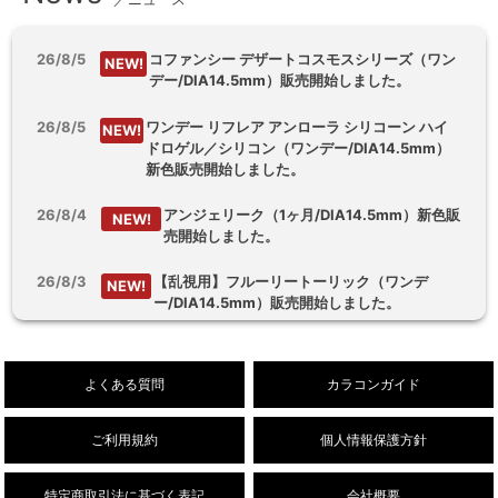
26/8/5
コファンシー デザートコスモスシリーズ（ワン
NEW!
デー/DIA14.5mm）販売開始しました。
26/8/5
ワンデー リフレア アンローラ シリコーン ハイ
NEW!
ドロゲル／シリコン（ワンデー/DIA14.5mm）
新色販売開始しました。
26/8/4
アンジェリーク（1ヶ月/DIA14.5mm）新色販
NEW!
売開始しました。
26/8/3
【乱視用】フルーリートーリック（ワンデ
NEW!
ー/DIA14.5mm）販売開始しました。
26/8/1
デューリット シリコーン ハイドロゲル／シリコ
NEW!
ン（1ヶ月/DIA14.5mm）新色販売開始しまし
よくある質問
カラコンガイド
た。
ご利用規約
個人情報保護方針
特定商取引法に基づく表記
会社概要