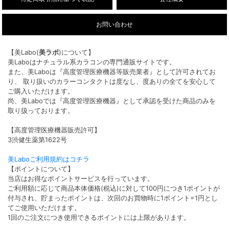
お問い合わせ
【美Labo(
美ラボ
)について】
美Laboはナチュラル系カラコンの専門通販サイトです。
また、美Laboは『高度管理医療機器等販売業者』として許可されてお
り、 取り扱いのカラーコンタクトは度なし、度ありの全てを安心して
ご購入いただけます。
尚、美Laboでは『高度管理医療機器』として承認を受けた商品のみを
取り扱っております。
【高度管理医療機器販売許可】
3渋健生薬第1622号
美Laboご利用規約はコチラ
【ポイントについて】
当店はお得なポイントサービスを行っています。
ご利用額に応じて商品本体価格(税込)に対して100円につき1ポイントが
付与され、貯まったポイントは、次回のお買物時に1ポイント=1円とし
てご使用いただけます。
1回のご注文につき使用できるポイントには上限があります。