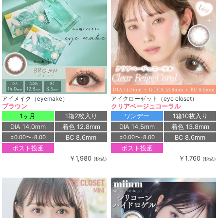
アイメイク（eyemake）
アイクローゼット（eye closet）
ブラウン
クリアベージュコーラル
1ヶ月
1箱2枚入り
ワンデー
1箱10枚入り
DIA 14.0mm
着色 12.8mm
DIA 14.5mm
着色 13.8mm
BC 8.6mm
BC 8.6mm
±0.00〜-8.00
±0.00〜-8.00
ポスト投函
ポスト投函
￥1,980
￥1,760
(税込)
(税込)