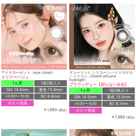
アイクローゼット（eye closet）
デューリット シリコーン ハイドロゲル
／シリコン（Dewlit silicone
クリアベージュ
hydrogel）
1ヶ月
1箱2枚入り
ブラウンデュー【回らない水光】
DIA 14.5mm
着色 13.8mm
1ヶ月
1箱2枚入り
BC 8.6mm
±0.00〜-10.00
DIA 14.5mm
着色 13.6mm
ポスト投函
BC 8.7mm
±0.00〜-8.00
￥1,980
ポスト投函
(税込)
￥1,980
(税込)