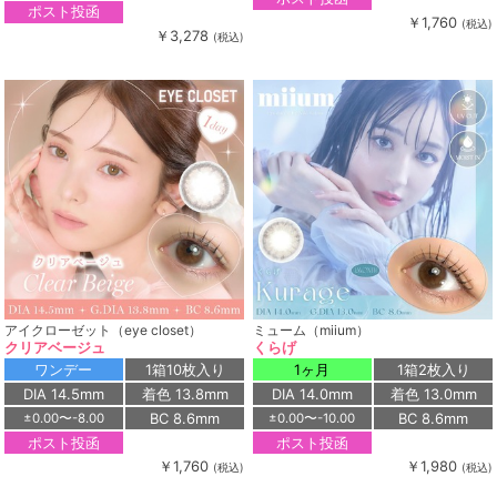
ポスト投函
￥1,760
(税込)
￥3,278
(税込)
アイクローゼット（eye closet）
ミューム（miium）
クリアベージュ
くらげ
ワンデー
1箱10枚入り
1ヶ月
1箱2枚入り
DIA 14.5mm
着色 13.8mm
DIA 14.0mm
着色 13.0mm
BC 8.6mm
BC 8.6mm
±0.00〜-8.00
±0.00〜-10.00
ポスト投函
ポスト投函
￥1,760
￥1,980
(税込)
(税込)