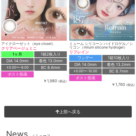
アイクローゼット（eye closet）
ミューム シリコーン ハイドロゲル／シ
リコン（miium silicone hydrogel）
クリアベージュミニ
リフレイン
1ヶ月
1箱2枚入り
ワンデー
1箱10枚入り
DIA 14.0mm
着色 13.0mm
DIA 14.0mm
着色 13.2mm
BC 8.6mm
±0.00〜-8.00
BC 8.7mm
±0.00〜-10.00
ポスト投函
ポスト投函
￥1,980
(税込)
￥1,760
(税込)
上部へ戻る
News
／ニュース