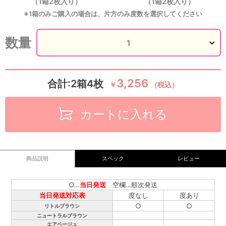
（1箱2枚入り）
（1箱2枚入り）
※1箱のみご購入の場合は、片方のみ度数を選択してください
数量
3,256
合計:2箱4枚
￥
（税込）
カートに入れる
商品説明
スペック
レビュー
○…
当日発送
空欄…順次発送
当日発送対応表
度なし
度あり
○
○
リトルブラウン
ニュートラルブラウン
エアベージュ