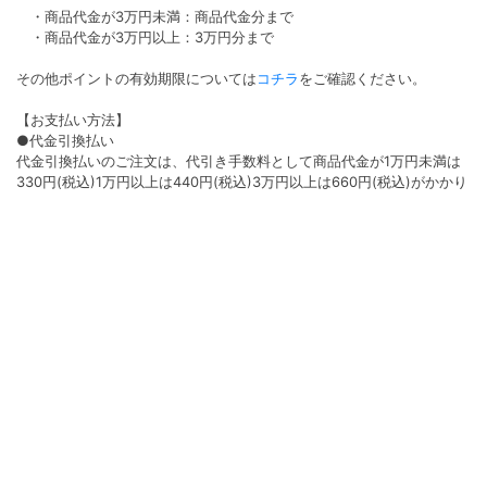
・商品代金が3万円未満：商品代金分まで
・商品代金が3万円以上：3万円分まで
その他ポイントの有効期限については
コチラ
をご確認ください。
【お支払い方法】
●代金引換払い
代金引換払いのご注文は、代引き手数料として商品代金が1万円未満は
330円(税込)1万円以上は440円(税込)3万円以上は660円(税込)がかかり
ます。
●クレジット払い
決済手数料は無料となります。ご利用いただけるカード会社は
VISA/Master/AMEX/Diners/JCBです。
●コンビニ払い
コンビニ払いのご注文はコンビニ決済手数料220円（税込）がかかりま
す。