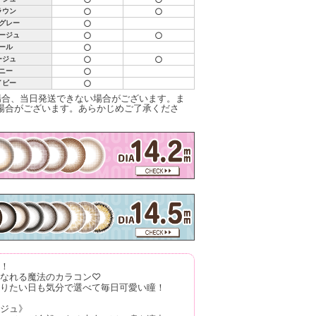
○
○
ラウン
○
グレー
○
○
ージュ
○
ール
○
○
ージュ
○
ニー
○
イビー
場合、当日発送できない場合がございます。ま
場合がございます。あらかじめご了承くださ
！
なれる魔法のカラコン♡
りたい日も気分で選べて毎日可愛い瞳！
ジュ》