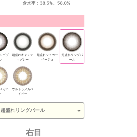
含水率：38.5%、58.0%
ングブ
超盛れキャンデ
超盛れシュガー
超盛れリングパ
ン
ィグレー
ベージュ
ール
メガハ
ウルトラメガベ
ー
イビー
右目
ルトラメガハ
ウルトラメガハ
ウルトラメガハ
ウルトラメガベ
ウルトラメガベ
ウルト
ニー
ニー
ニー
イビー
イビー
イ