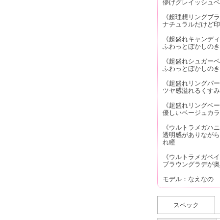
儚げグレイッシュベ
《超理想リングブラ
ナチュラルだけど印
《超盛れキャンディ
ふわっとぼかしのき
《超盛れシュガーベ
ふわっとぼかしのき
《超盛れリングパー
ツヤ感溢れるくすみ
《超盛れリングベー
優しいベージュカラ
《ウルトラメガハニ
透明感がありながら
れ瞳
《ウルトラメガベイ
ブラウングラデが奥
モデル：なえなの
スペック