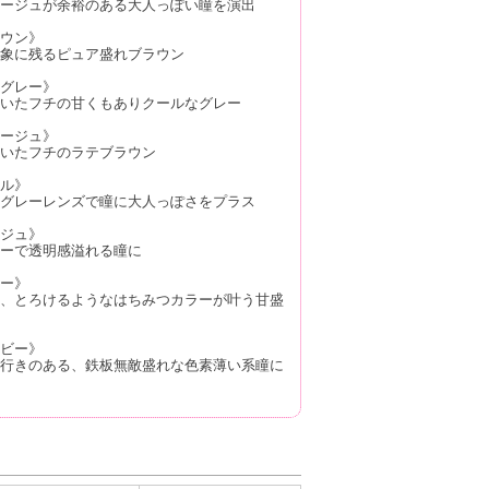
ージュが余裕のある大人っぽい瞳を演出
ウン》
象に残るピュア盛れブラウン
グレー》
いたフチの甘くもありクールなグレー
ージュ》
いたフチのラテブラウン
ル》
グレーレンズで瞳に大人っぽさをプラス
ジュ》
ーで透明感溢れる瞳に
ー》
、とろけるようなはちみつカラーが叶う甘盛
ビー》
行きのある、鉄板無敵盛れな色素薄い系瞳に