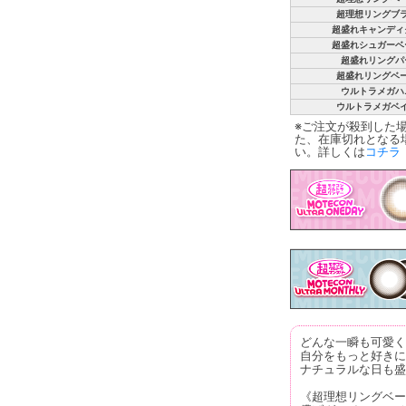
超理想リングブ
超盛れキャンディ
超盛れシュガーベ
超盛れリングパ
超盛れリングベ
ウルトラメガハ
ウルトラメガベ
※ご注文が殺到した
た、在庫切れとなる
い。詳しくは
コチラ
どんな一瞬も可愛く
自分をもっと好きに
ナチュラルな日も盛
《超理想リングベー