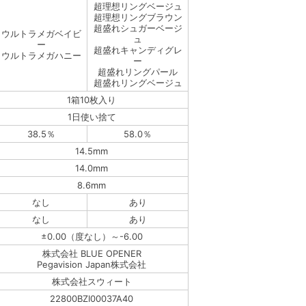
超理想リングベージュ
超理想リングブラウン
超盛れシュガーベージ
ウルトラメガベイビ
ュ
ー
超盛れキャンディグレ
ウルトラメガハニー
ー
超盛れリングパール
超盛れリングベージュ
1箱10枚入り
1日使い捨て
38.5％
58.0％
14.5mm
14.0mm
8.6mm
なし
あり
なし
あり
±0.00（度なし）～-6.00
株式会社 BLUE OPENER
Pegavision Japan株式会社
株式会社スウィート
22800BZI00037A40