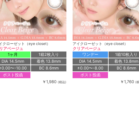
イクローゼット（eye closet）
アイクローゼット（eye closet）
リアベージュ
クリアベージュ
1ヶ月
1箱2枚入り
ワンデー
1箱10枚入り
DIA 14.5mm
着色 13.8mm
DIA 14.5mm
着色 13.8mm
±0.00〜-10.00
BC 8.6mm
±0.00〜-8.00
BC 8.6mm
ポスト投函
ポスト投函
￥1,980
￥1,760
(税込)
(