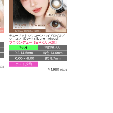
デューリット シリコーン ハイドロゲル／
シリコン（Dewlit silicone hydrogel）
ブラウンデュー【回らない水光】
1ヶ月
1箱2枚入り
DIA 14.5mm
着色 13.6mm
±0.00〜-8.00
BC 8.7mm
ポスト投函
税込)
￥1,980
(税込)