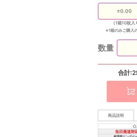
（1箱10枚入
※1箱のみご購入
数量
合計:2
商品説明
○
当日発送対
超理想リングベ