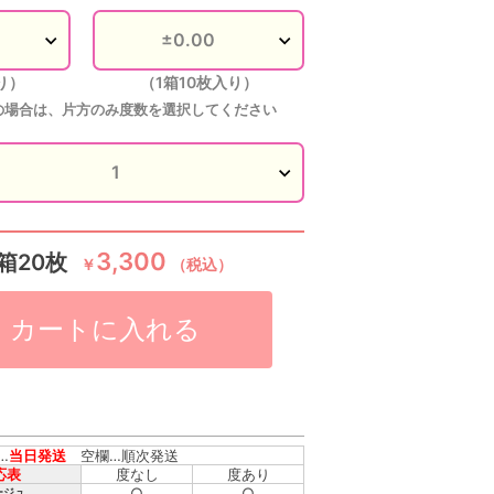
り）
（1箱10枚入り）
の場合は、片方のみ度数を選択してください
3,300
箱20枚
￥
（税込）
カートに入れる
…
当日発送
空欄…順次発送
応表
度なし
度あり
○
○
ージュ