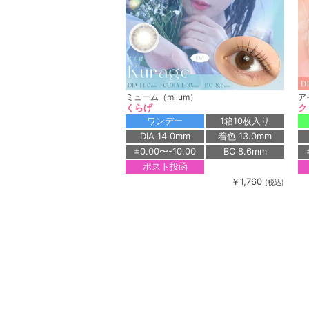
ミューム（miium）
ア
くらげ
ク
ワンデー
1箱10枚入り
DIA 14.0mm
着色 13.0mm
±0.00〜-10.00
BC 8.6mm
ポスト投函
￥1,760
(税込)