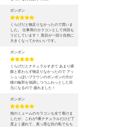
ボンボン
くらげだと物足りなかったので買いま
した。 仕事用のカラコンとして何回も
リピしています！ 黒目が一回り自然に
大きくなってかわいいです。
ボンボン
くらげだとナチュラルすぎて あまり裸
眼と変わらず物足りなかったので アッ
シュっぽいブラウンのボンボンの方が
瞳の輪郭を強調しつつふわっとした目
元になるので 盛れました！
ボンボン
他のミュームのカラコンも全て着けま
したが、これが1番ナチュラルだけど丁
度よく盛れて、真っ黒な目の私でもち