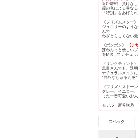
近距離戦、負けなし♡
瞳の色による異なる
「特別」をあげられ
《プリズムスター
ジュエリーのような
んで
わざとらしくない最
《ボンボン》
【デ
ぽわんっと優しいブ
をMIXしてナチュ
《リンクティント》
黒目さんでも、透明
ナチュラルメイクに
”自然なちゅるん感
《プリズムストー
グレー、イエロー、
った一番可愛いお人
モデル：新希咲乃
スペック