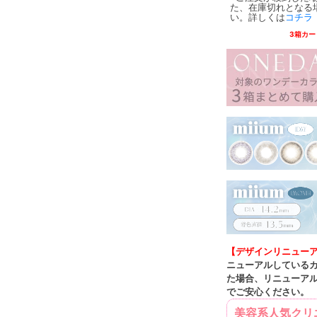
た、在庫切れとなる
い。詳しくは
コチラ
3箱カー
【デザインリニュー
ニューアルしている
た場合、リニューア
でご安心ください。
美容系人気クリ