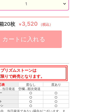
3,520
箱20枚
￥
（税込）
カートに入れる
プリズムストーンは
庫限りで終売となります。
応表
度なし
度あり
…
当日発送
空欄…順次発送
○
○
ー
○
○
○
○
ト
○
○
ーン
場合、当日発送できない場合がございます。ま