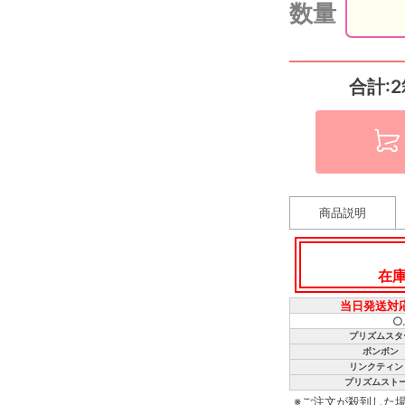
数量
合計:2
商品説明
在
当日発送対
○
プリズムスタ
ボンボン
リンクティン
プリズムスト
※ご注文が殺到した