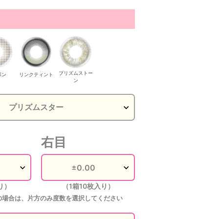
プリズムストー
ボン
リンクティント
ン
右目
り）
（1箱10枚入り）
の場合は、片方のみ度数を選択してください
リズムスター
ボンボン
ボンボン
ボンボン
ボンボン
ボ