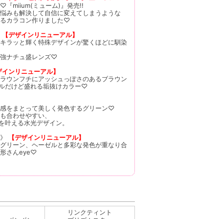
『miium(ミューム)』発売!!
悩みも解決して自信に変えてしまうような
るカラコン作りました♡
》
【デザインリニューアル】
キラッと輝く特殊デザインが驚くほどに馴染
強ナチュ盛レンズ♡
ザインリニューアル】
ラウンフチにアッシュっぽさのあるブラウン
ラルだけど盛れる垢抜けカラー♡
感をまとって美しく発色するグリーン♡
も合わせやすい、
”を叶える水光デザイン。
ン》
【デザインリニューアル】
グリーン、ヘーゼルと多彩な発色が重なり合
形さんeye♡
リンクティント