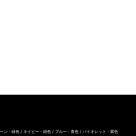
ーン・緑色
/
ネイビー・紺色
/
ブルー・青色
/
バイオレット・紫色