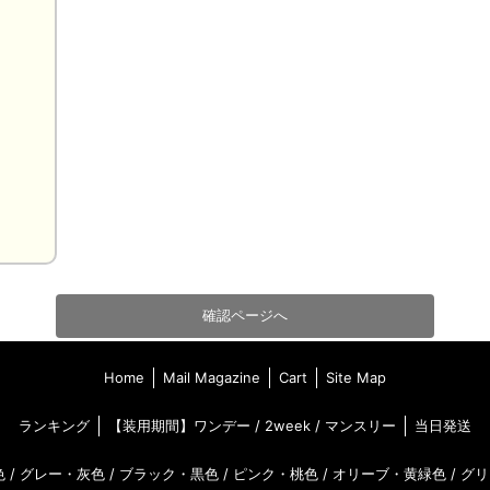
確認ページへ
Home
Mail Magazine
Cart
Site Map
ランキング
【装用期間】
ワンデー
/
2week
/
マンスリー
当日発送
色
/
グレー・灰色
/
ブラック・黒色
/
ピンク・桃色
/
オリーブ・黄緑色
/
グリ