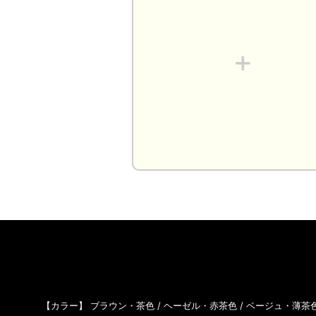
+
【カラー】
ブラウン・茶色
/
ヘーゼル・赤茶色
/
ベージュ・薄茶