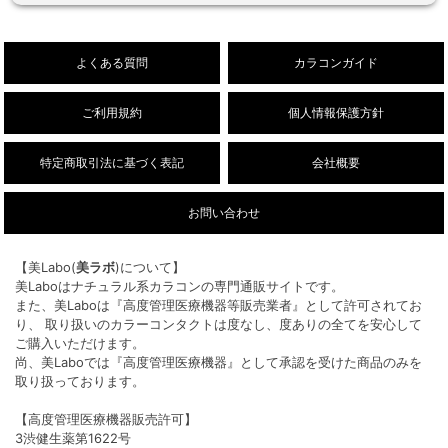
26/8/1
デューリット シリコーン ハイドロゲル／シリコ
NEW!
ン（1ヶ月/DIA14.5mm）新色販売開始しまし
よくある質問
カラコンガイド
た。
ご利用規約
個人情報保護方針
特定商取引法に基づく表記
会社概要
お問い合わせ
【美Labo(
美ラボ
)について】
美Laboはナチュラル系カラコンの専門通販サイトです。
また、美Laboは『高度管理医療機器等販売業者』として許可されてお
り、 取り扱いのカラーコンタクトは度なし、度ありの全てを安心して
ご購入いただけます。
尚、美Laboでは『高度管理医療機器』として承認を受けた商品のみを
取り扱っております。
【高度管理医療機器販売許可】
3渋健生薬第1622号