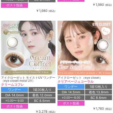
￥1,980
ポスト投函
(税込)
￥1,980
(税込)
アイクローゼット モイストUV ワンデー
アイクローゼット（eye closet）
（eye closet moist UV）
クリアベージュコーラル
クリームコフレ
ワンデー
1箱10枚入り
ワンデー
1箱30枚入り
DIA 14.5mm
着色 13.8mm
DIA 14.0mm
着色 12.0mm
BC 8.6mm
±0.00〜-8.00
BC 8.6mm
±0.00〜-9.00
ポスト投函
ポスト投函
￥1,760
(税込)
￥3,278
(税込)