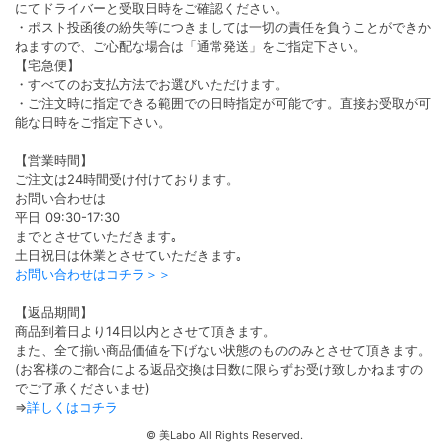
にてドライバーと受取日時をご確認ください。
・ポスト投函後の紛失等につきましては一切の責任を負うことができか
ねますので、ご心配な場合は「通常発送」をご指定下さい。
【宅急便】
・すべてのお支払方法でお選びいただけます。
・ご注文時に指定できる範囲での日時指定が可能です。直接お受取が可
能な日時をご指定下さい。
【営業時間】
ご注文は24時間受け付けております。
お問い合わせは
平日 09:30-17:30
までとさせていただきます｡
土日祝日は休業とさせていただきます｡
お問い合わせはコチラ＞＞
【返品期間】
商品到着日より14日以内とさせて頂きます。
また、全て揃い商品価値を下げない状態のもののみとさせて頂きます。
(お客様のご都合による返品交換は日数に限らずお受け致しかねますの
でご了承くださいませ)
⇒
詳しくはコチラ
©
美Labo All Rights Reserved.