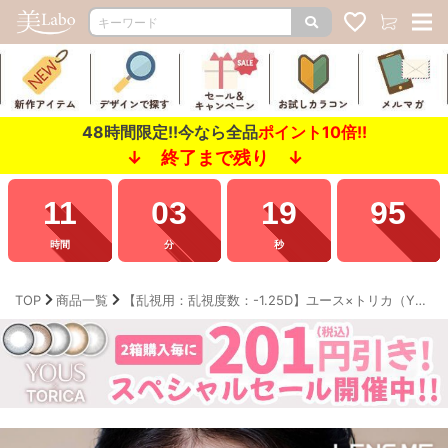
48時間限定!!今なら全品
ポイント10倍!!
↓ 終了まで残り ↓
11
03
18
88
時間
分
秒
TOP
商品一覧
【乱視用：乱視度数：-1.25D】ユース×トリカ（YOUS×TORICA）