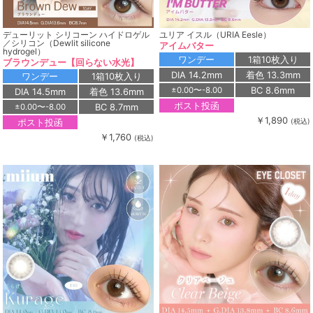
デューリット シリコーン ハイドロゲル
ユリア イスル（URIA Eesle）
／シリコン（Dewlit silicone
アイムバター
hydrogel）
ワンデー
1箱10枚入り
ブラウンデュー【回らない水光】
DIA 14.2mm
着色 13.3mm
ワンデー
1箱10枚入り
BC 8.6mm
±0.00〜-8.00
DIA 14.5mm
着色 13.6mm
ポスト投函
BC 8.7mm
±0.00〜-8.00
￥1,890
ポスト投函
(税込)
￥1,760
(税込)