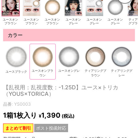
ユースオン
ユースオン
ユースオン
ユースオン
ユースオン
ユースオン
ティア
ブラウン
ブラウン
ブラウン
グレー
グレー
グレー
グブラ
カラー
ユースオンブラ
ユースオングレ
ティアリングブ
ティアリンググ
ユースブラック
ウン
ー
ラウン
レー
【乱視用：乱視度数：-1.25D】ユース×トリカ
（YOUS×TORICA）
品番: YS0003
1箱1枚入り
1,390
(税込)
¥
まとめて割引
ポスト投函対応