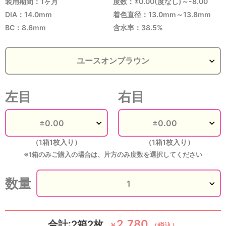
装用期間：1ヶ月
度数：±0.00(度なし)～-8.00
DIA：14.0mm
着色直径：13.0mm～13.8mm
BC：8.6mm
含水率：38.5%
左目
右目
（1箱1枚入り）
（1箱1枚入り）
※1箱のみご購入の場合は、片方のみ度数を選択してください
数量
2,780
合計:2箱2枚
￥
（税込）