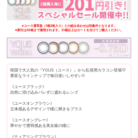
※ユース通常版（1箱2枚入り）との組み合わせは対象外となります。
※割引は20箱まで適用されます。21箱以上はカートを分けてご購入ください。
韓国で大人気の『YOUS（ユース）』から乱視用カラコン登場♡
豊富なラインナップで毎日使いしやすい!!
《ユースブラック》
自然に溶け込みバレずに盛れるレンズ
《ユースオンブラウン》
立体感あるデザインで瞳に輝きをプラス
《ユースオングレー》
華やかで透明感ある美女級の瞳に
《ティアリングブラウン》