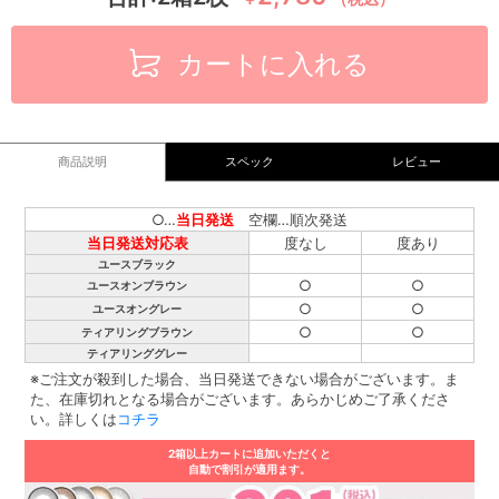
カートに入れる
商品説明
スペック
レビュー
○…
当日発送
空欄…順次発送
当日発送対応表
度なし
度あり
ユースブラック
○
○
ユースオンブラウン
○
○
ユースオングレー
○
○
ティアリングブラウン
ティアリンググレー
※ご注文が殺到した場合、当日発送できない場合がございます。ま
た、在庫切れとなる場合がございます。あらかじめご了承くださ
い。詳しくは
コチラ
2箱以上カートに追加いただくと
自動で割引が適用ます。