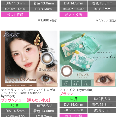
DIA 14.0mm
着色 13.0mm
DIA 14.5mm
着色 13.8mm
BC 8.6mm
BC 8.6mm
±0.00〜-10.00
±0.00〜-10.00
ポスト投函
ポスト投函
￥1,980
￥1,980
(税込)
(税込)
デューリット シリコーン ハイドロゲル
アイメイク（eyemake）
／シリコン（Dewlit silicone
ブラウン
hydrogel）
1ヶ月
1箱2枚入り
ブラウンデュー【回らない水光】
DIA 14.0mm
着色 12.8mm
1ヶ月
1箱2枚入り
BC 8.6mm
±0.00〜-8.00
DIA 14.5mm
着色 13.6mm
ポスト投函
BC 8.7mm
±0.00〜-8.00