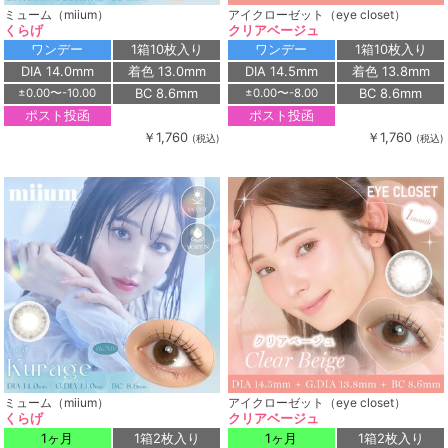
ミューム（miium）
アイクローゼット（eye closet）
くらげ
クリアベージュ
ワンデー
1箱10枚入り
ワンデー
1箱10枚入り
DIA 14.0mm
着色 13.0mm
DIA 14.5mm
着色 13.8mm
BC 8.6mm
BC 8.6mm
±0.00〜-10.00
±0.00〜-8.00
ポスト投函
ポスト投函
￥1,760
￥1,760
(税込)
(税込)
ミューム（miium）
アイクローゼット（eye closet）
くらげ
クリアベージュ
1ヶ月
1箱2枚入り
1ヶ月
1箱2枚入り