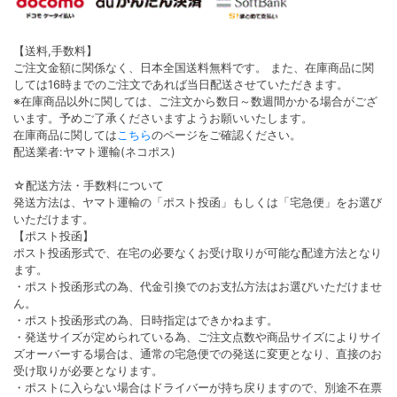
【送料,手数料】
ご注文金額に関係なく、日本全国送料無料です。 また、在庫商品に関
しては16時までのご注文であれば当日配送させていただきます。
※在庫商品以外に関しては、ご注文から数日～数週間かかる場合がござ
います。予めご了承くださいますようお願いいたします。
在庫商品に関しては
こちら
のページをご確認ください。
配送業者:ヤマト運輸(ネコポス)
☆配送方法・手数料について
発送方法は、ヤマト運輸の「ポスト投函」もしくは「宅急便」をお選び
いただけます。
【ポスト投函】
ポスト投函形式で、在宅の必要なくお受け取りが可能な配達方法となり
ます。
・ポスト投函形式の為、代金引換でのお支払方法はお選びいただけませ
ん。
・ポスト投函形式の為、日時指定はできかねます。
・発送サイズが定められている為、ご注文点数や商品サイズによりサイ
ズオーバーする場合は、通常の宅急便での発送に変更となり、直接のお
受け取りが必要となります。
・ポストに入らない場合はドライバーが持ち戻りますので、別途不在票