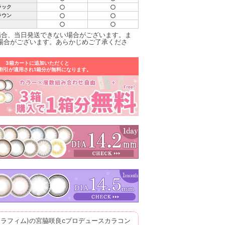
○
○
ラック
○
○
ラウン
○
○
場合、当日発送できない場合がございます。ま
場合がございます。あらかじめご了承くださ
3箱カートに追加いただくと
割引が適用され1箱分が無料になります。
(ル セラフィム)の宮脇咲良cプロデュースカラコン