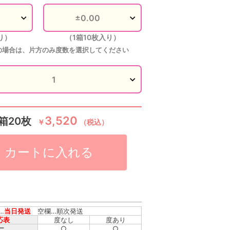
り）
（1箱10枚入り）
の場合は、片方のみ度数を選択してください
ピンクボム
3,520
箱20枚
￥
（税込）
カートに入れる
…
当日発送
空欄…順次発送
応表
度なし
度あり
○
○
ー