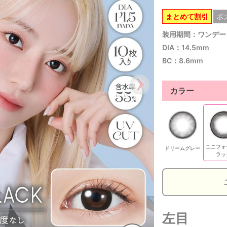
まとめて割引
ポ
装用期間：ワンデー
DIA：14.5mm
BC：8.6mm
カラー
ユニフォ
ドリームグレー
ラッ
左目