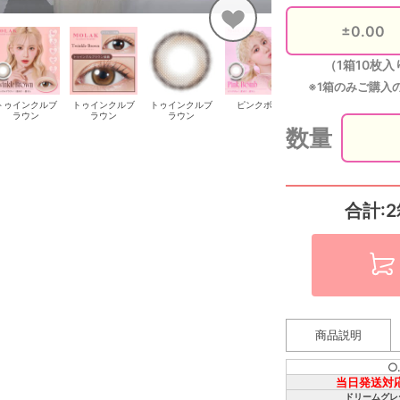
（1箱10枚入
※1箱のみご購入
トゥインクルブ
トゥインクルブ
トゥインクルブ
ピンクボム
ピンクボム
ラウン
ラウン
ラウン
数量
合計:2
商品説明
○
当日発送対
ドリームグレ