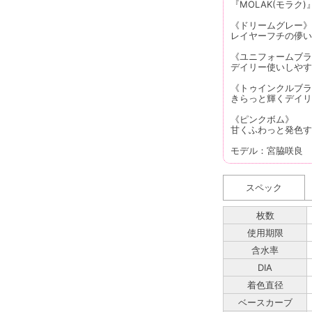
『MOLAK(モラク)
《ドリームグレー》
レイヤーフチの儚い
《ユニフォームブラ
デイリー使いしやす
《トゥインクルブラ
きらっと輝くデイリ
《ピンクボム》
甘くふわっと発色す
モデル：宮脇咲良
スペック
枚数
使用期限
含水率
DIA
着色直径
ベースカーブ