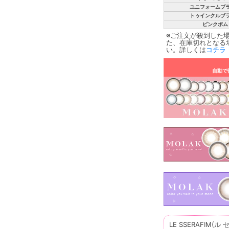
ユニフォームブ
トゥインクルブ
ピンクボム
※ご注文が殺到した
た、在庫切れとなる
い。詳しくは
コチラ
自動で
LE SSERAFIM