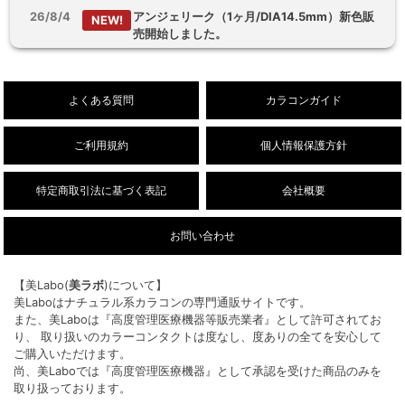
26/8/4
アンジェリーク（1ヶ月/DIA14.5mm）新色販
NEW!
売開始しました。
26/8/3
【乱視用】フルーリートーリック（ワンデ
NEW!
ー/DIA14.5mm）販売開始しました。
よくある質問
カラコンガイド
ご利用規約
個人情報保護方針
特定商取引法に基づく表記
会社概要
お問い合わせ
【美Labo(
美ラボ
)について】
美Laboはナチュラル系カラコンの専門通販サイトです。
また、美Laboは『高度管理医療機器等販売業者』として許可されてお
り、 取り扱いのカラーコンタクトは度なし、度ありの全てを安心して
ご購入いただけます。
尚、美Laboでは『高度管理医療機器』として承認を受けた商品のみを
取り扱っております。