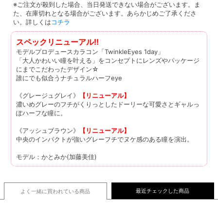
※ご注文が殺到した場合、当日発送できない場合がございます。ま
た、在庫切れとなる場合がございます。あらかじめご了承くださ
い。詳しくは
コチラ
スペックリニューアル!!
モデルプロデュースカラコン「TwinkleEyes 1day」
「大人かわいい瞳を叶える」をコンセプトにレンズやパッケージ
にまでこだわったデザイン☆
誰にでも似合うナチュラルハーフeye
《グレージュグレイ》
【リニューアル】
濃いめグレーのフチがくりっとしたドーリーな可愛さとギャルっ
ぽハーフな瞳に。
《アッシュブラウン》
【リニューアル】
中央のインパクトが強いグレーフチでヌケ感のある瞳を演出。
モデル：かとみか(加藤美佳)
最近チェックした商品
よく一緒に買われている
商品