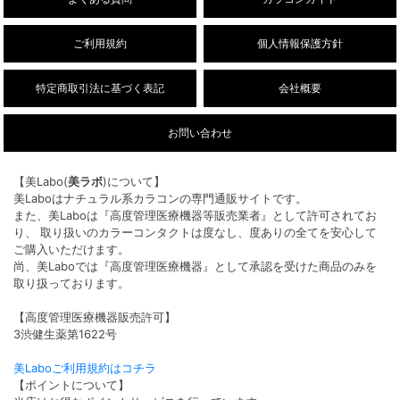
デューリット シリコーン ハイドロゲル
リリートラップ（Lily Trap）
／シリコン（Dewlit silicone
トキシックブラウン【回らない水
hydrogel）
光】
デビルデュー【回らない水光】
ワンデー
1箱10枚入り
ワンデー
1箱10枚入り
DIA 14.5mm
着色 13.7mm
DIA 14.5mm
着色 13.6mm
BC 8.6mm
±0.00〜-8.00
BC 8.7mm
±0.00〜-10.00
ポスト投函
ポスト投函
￥1,760
(税込)
￥1,760
(税込)