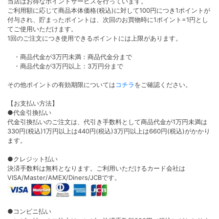
デューリット シリコーン ハイドロゲル
アイクローゼット（eye closet）
／シリコン（Dewlit silicone
ビッグホロベージュ
hydrogel）
ワンデー
1箱10枚入り
ベージュデュー【回らない水光】
DIA 15.0mm
着色 14.6mm
ワンデー
1箱10枚入り
BC 8.7mm
±0.00〜-8.00
DIA 14.5mm
着色 13.6mm
ポスト投函
BC 8.7mm
±0.00〜-10.00
￥1,760
ポスト投函
(税込)
￥1,760
(税込)