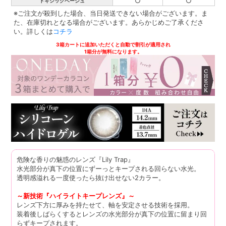
○
○
トキシックベージュ
※ご注文が殺到した場合、当日発送できない場合がございます。ま
た、在庫切れとなる場合がございます。あらかじめご了承くださ
い。詳しくは
コチラ
3箱カートに追加いただくと自動で割引が適用され
1箱分が無料になります。
危険な香りの魅惑のレンズ『Lily Trap』
水光部分が真下の位置にずーっとキープされる回らない水光。
透明感溢れる一度使ったら抜け出せない2カラー。
～新技術『ハイライトキープレンズ』～
レンズ下方に厚みを持たせて、軸を安定させる技術を採用。
装着後しばらくするとレンズの水光部分が真下の位置に留まり回
らずキープされます。