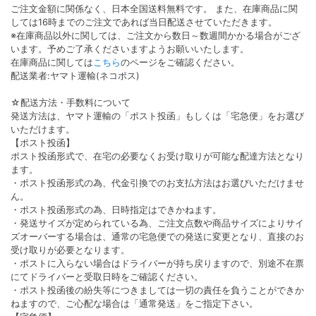
26/8/5
ワンデー リフレア アンローラ シリコーン ハイ
NEW!
ドロゲル／シリコン（ワンデー/DIA14.5mm）
新色販売開始しました。
26/8/4
アンジェリーク（1ヶ月/DIA14.5mm）新色販
NEW!
売開始しました。
26/8/3
【乱視用】フルーリートーリック（ワンデ
NEW!
ー/DIA14.5mm）販売開始しました。
よくある質問
カラコンガイド
ご利用規約
個人情報保護方針
特定商取引法に基づく表記
会社概要
お問い合わせ
【美Labo(
美ラボ
)について】
美Laboはナチュラル系カラコンの専門通販サイトです。
また、美Laboは『高度管理医療機器等販売業者』として許可されてお
り、 取り扱いのカラーコンタクトは度なし、度ありの全てを安心して