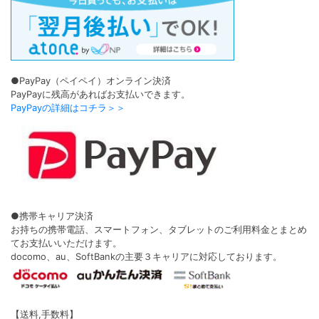
ティアティント【回らない水光】
ワンデー
1箱10枚入り
ワンデー
1箱10枚入り
DIA 14.5mm
着色 13.8mm
DIA 14.5mm
着色 13.3mm
BC 8.6mm
±0.00〜-8.00
BC 8.7mm
±0.00〜-10.00
ポスト投函
ポスト投函
￥1,760
(税込)
￥1,760
(税込)
上部へ戻る
News
／ニュース
26/8/7
プリモア（ワンデー/DIA15.0mm）新色販売
NEW!
開始しました。
26/8/5
コファンシー デザートコスモスシリーズ（ワン
NEW!
デー/DIA14.5mm）販売開始しました。