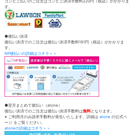
【お試し】ハニーキス（Honey Kiss）
デューリット シリコーン ハイドロゲル
／シリコン（Dewlit silicone
ちゅるんシュガーブルー
hydrogel）
ワンデー
1箱2枚入り
スノーデュー【回らない水光】
DIA 14.5mm
着色 14.0mm
ワンデー
1箱10枚入り
BC 8.6mm
±0.00〜-8.00
DIA 14.5mm
着色 13.6mm
ポスト投函
BC 8.7mm
±0.00〜-8.00
￥396
ポスト投函
(税込)
￥1,760
(税込)
ミューム シリコーン ハイドロゲル／シ
ミークレール（MiClair）
リコン（miium silicone hydrogel）
かまってグレー