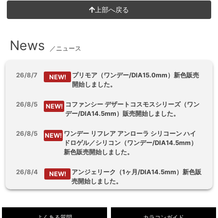
リリートラップ シリコーン ハイドロゲ
デューリット シリコーン ハイドロゲル
ル／シリコン（Lily Trap silicone
／シリコン（Dewlit silicone
hydrogel）
hydrogel）
リスキーアッシュ
エンジェルデュー【回らない水光】
ワンデー
1箱10枚入り
ワンデー
1箱10枚入り
DIA 14.2mm
着色 13.7mm
DIA 14.5mm
着色 13.6mm
BC 8.6mm
BC 8.7mm
±0.00〜-8.00
±0.00〜-8.00
ポスト投函
ポスト投函
￥1,760
￥1,760
(税込)
(税込)