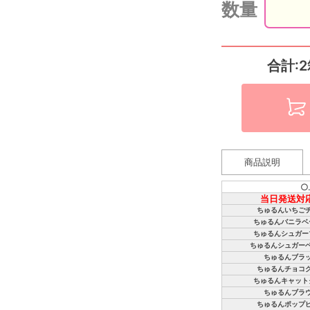
数量
合計:2
商品説明
○
当日発送対
ちゅるんいちご
ちゅるんバニラベ
ちゅるんシュガー
ちゅるんシュガー
ちゅるんブラ
ちゅるんチョコ
ちゅるんキャット
ちゅるんブラ
ちゅるんポップ