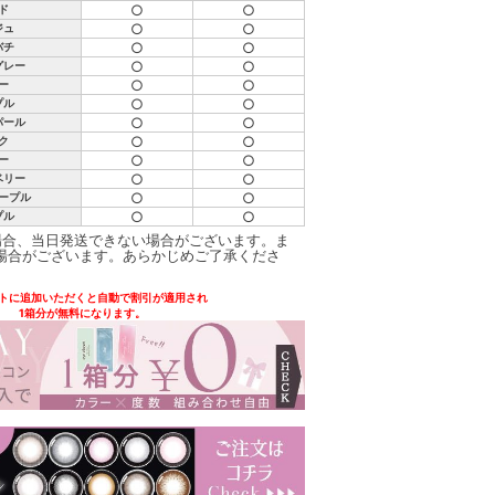
○
○
ド
○
○
ジュ
○
○
バチ
○
○
グレー
○
○
ー
○
○
プル
○
○
パール
○
○
ク
○
○
ー
○
○
ベリー
○
○
ープル
○
○
プル
場合、当日発送できない場合がございます。ま
場合がございます。あらかじめご了承くださ
トに追加いただくと自動で割引が適用され
1箱分が無料になります。