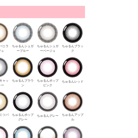
バニラ
ちゅるんシュガ
ちゅるんシュガ
ちゅるんブラッ
ジュ
ーブルー
ーベージュ
ク
キャッ
ちゅるんブラウ
ちゅるんポップ
ちゅるんレッド
レー
ン
ピンク
ミツバ
ちゅるんポップ
ちゅるんアップ
ちゅるんグレー
グレー
ル
ゅるんバニラ
ちゅるんバニラ
ちゅるんバニラ
ちゅるんバニラ
ちゅるんバニラ
ちゅる
ベージュ
ベージュ
ベージュ
ベージュ
ベージュ
ベ