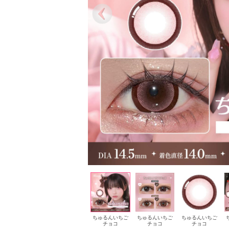
ちゅるんいちご
ちゅるんいちご
ちゅるんいちご
チョコ
チョコ
チョコ