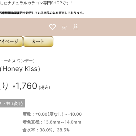
たナチュラルカラコン専門SHOPです！
アカウントサービス
ay（ハニーキス ワンデー）
oney Kiss）
入り
1,760
¥
(税込)
スト投函対応
度数：±0.00(度なし)～-10.00
着色直径：13.6mm～14.0mm
含水率：38.0%、38.5%