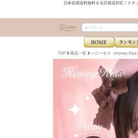
日本全国送料無料＆当日発送対応！ナチ
TOP
商品一覧
ハニーキス（Honey Kiss