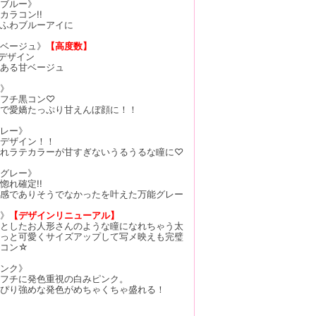
ブルー》
カラコン!!
ふわブルーアイに
ベージュ》
【高度数】
新デザイン
ある甘ベージュ
》
フチ黒コン♡
で愛嬌たっぷり甘えんぼ顔に！！
レー》
デザイン！！
れラテカラーが甘すぎないうるうるな瞳に♡
グレー》
惚れ確定!!
感でありそうでなかったを叶えた万能グレー
》
【デザインリニューアル】
としたお人形さんのような瞳になれちゃう太
っと可愛くサイズアップして写メ映えも完璧
ラコン☆
ンク》
フチに発色重視の白みピンク。
ぴり強めな発色がめちゃくちゃ盛れる！