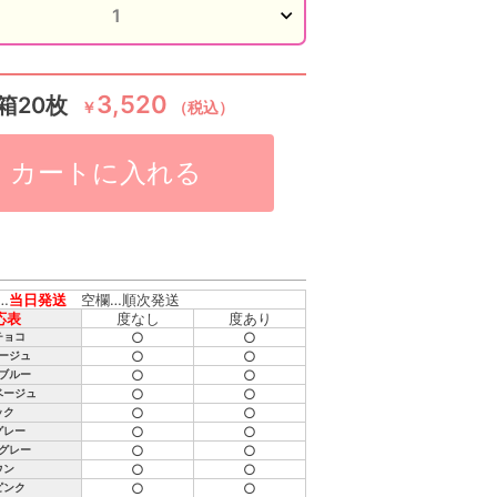
3,520
箱20枚
￥
（税込）
カートに入れる
…
当日発送
空欄…順次発送
応表
度なし
度あり
○
○
チョコ
○
○
ージュ
○
○
ブルー
○
○
ベージュ
○
○
ック
○
○
グレー
○
○
グレー
○
○
ウン
○
○
ピンク