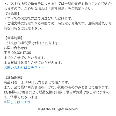
・ポスト投函後の紛失等につきましては一切の責任を負うことができか
ねますので、ご心配な場合は「通常発送」をご指定下さい。
【宅急便】
・すべてのお支払方法でお選びいただけます。
・ご注文時に指定できる範囲での日時指定が可能です。直接お受取が可
能な日時をご指定下さい。
【営業時間】
ご注文は24時間受け付けております。
お問い合わせは
平日 09:30-17:30
までとさせていただきます｡
土日祝日は休業とさせていただきます｡
お問い合わせはコチラ＞＞
【返品期間】
商品到着日より14日以内とさせて頂きます。
また、全て揃い商品価値を下げない状態のもののみとさせて頂きます。
(お客様のご都合による返品交換は日数に限らずお受け致しかねますの
でご了承くださいませ)
⇒
詳しくはコチラ
©
美Labo All Rights Reserved.