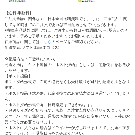
【送料,手数料】
ご注文金額に関係なく、日本全国送料無料です。 また、在庫商品に関
しては16時までのご注文であれば当日配送させていただきます。
※在庫商品以外に関しては、ご注文から数日～数週間かかる場合がござ
います。予めご了承くださいますようお願いいたします。
在庫商品に関しては
こちら
のページをご確認ください。
配送業者:ヤマト運輸(ネコポス)
☆配送方法・手数料について
発送方法は、ヤマト運輸の「ポスト投函」もしくは「宅急便」をお選び
いただけます。
【ポスト投函】
ポスト投函形式で、在宅の必要なくお受け取りが可能な配達方法となり
ます。
・ポスト投函形式の為、代金引換でのお支払方法はお選びいただけませ
ん。
・ポスト投函形式の為、日時指定はできかねます。
・発送サイズが定められている為、ご注文点数や商品サイズによりサイ
ズオーバーする場合は、通常の宅急便での発送に変更となり、直接のお
受け取りが必要となります。
・ポストに入らない場合はドライバーが持ち戻りますので、別途不在票
にてドライバーと受取日時をご確認ください。