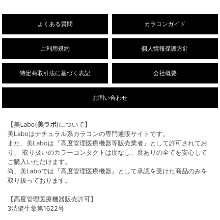
26/8/3
【乱視用】フルーリートーリック（ワンデ
NEW!
ー/DIA14.5mm）販売開始しました。
よくある質問
カラコンガイド
ご利用規約
個人情報保護方針
特定商取引法に基づく表記
会社概要
お問い合わせ
【美Labo(
美ラボ
)について】
美Laboはナチュラル系カラコンの専門通販サイトです。
また、美Laboは『高度管理医療機器等販売業者』として許可されてお
り、 取り扱いのカラーコンタクトは度なし、度ありの全てを安心して
ご購入いただけます。
尚、美Laboでは『高度管理医療機器』として承認を受けた商品のみを
取り扱っております。
【高度管理医療機器販売許可】
3渋健生薬第1622号