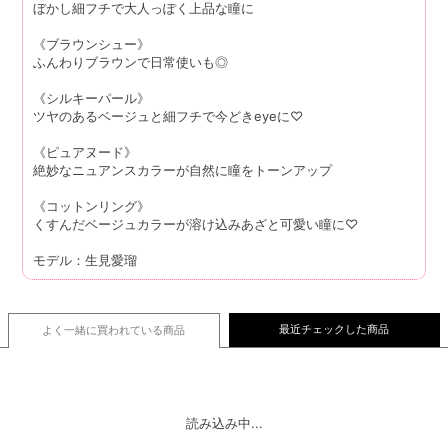
ぼかし細フチで大人っぽく上品な瞳に
《ブラウンシュー》
ふんわりブラウンで日常使いも◎
《シルキーパール》
ツヤのあるベージュと細フチで今どきeyeに♡
《ピュアヌード》
絶妙なニュアンスカラーが自然に瞳をトーンアップ
《コットンリング》
くすんだベージュカラーが溶け込みあざと可愛い瞳に♡
モデル：生見愛瑠
最近チェックした商品
よく一緒に買われている
商品
読み込み中...