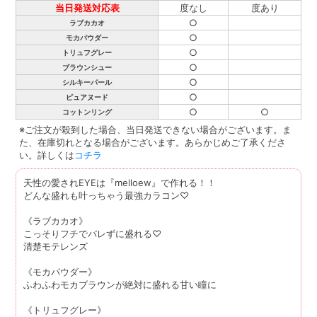
当日発送対応表
度なし
度あり
○
ラブカカオ
○
モカパウダー
○
トリュフグレー
○
ブラウンシュー
○
シルキーパール
○
ピュアヌード
○
○
コットンリング
※ご注文が殺到した場合、当日発送できない場合がございます。ま
た、在庫切れとなる場合がございます。あらかじめご了承くださ
い。詳しくは
コチラ
天性の愛されEYEは『melloew』で作れる！！
どんな盛れも叶っちゃう最強カラコン♡
《ラブカカオ》
こっそりフチでバレずに盛れる♡
清楚モテレンズ
《モカパウダー》
ふわふわモカブラウンが絶対に盛れる甘い瞳に
《トリュフグレー》