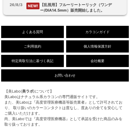
26/8/3
【乱視用】フルーリートーリック（ワンデ
NEW!
ー/DIA14.5mm）販売開始しました。
26/8/1
デューリット シリコーン ハイドロゲル／シリコ
NEW!
ン（1ヶ月/DIA14.5mm）新色販売開始しまし
よくある質問
カラコンガイド
た。
ご利用規約
個人情報保護方針
特定商取引法に基づく表記
会社概要
お問い合わせ
【美Labo(
美ラボ
)について】
美Laboはナチュラル系カラコンの専門通販サイトです。
また、美Laboは『高度管理医療機器等販売業者』として許可されてお
り、 取り扱いのカラーコンタクトは度なし、度ありの全てを安心して
ご購入いただけます。
尚、美Laboでは『高度管理医療機器』として承認を受けた商品のみを
取り扱っております。