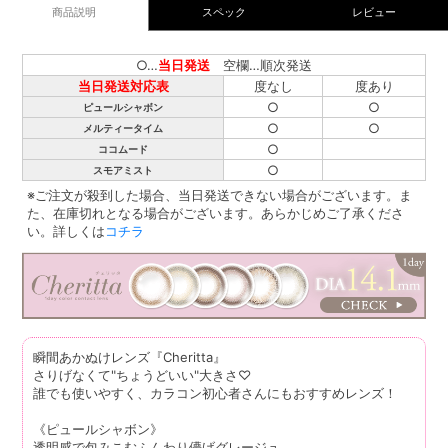
商品説明
スペック
レビュー
○…
当日発送
空欄…順次発送
当日発送対応表
度なし
度あり
○
○
ピュールシャボン
○
○
メルティータイム
○
ココムード
○
スモアミスト
※ご注文が殺到した場合、当日発送できない場合がございます。ま
た、在庫切れとなる場合がございます。あらかじめご了承くださ
い。詳しくは
コチラ
瞬間あかぬけレンズ『Cheritta』
さりげなくて"ちょうどいい"大きさ♡
誰でも使いやすく、カラコン初心者さんにもおすすめレンズ！
《ピュールシャボン》
透明感で包みこむふんわり儚げグレージュ