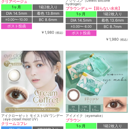
／シリコン（Dewlit silicone
クリアベージュ
hydrogel）
1ヶ月
1箱2枚入り
ブラウンデュー【回らない水光】
DIA 14.5mm
着色 13.8mm
1ヶ月
1箱2枚入り
BC 8.6mm
±0.00〜-10.00
DIA 14.5mm
着色 13.6mm
ポスト投函
BC 8.7mm
±0.00〜-8.00
￥1,980
ポスト投函
(税込)
￥1,980
(税込)
アイクローゼット モイストUV ワンデー
アイメイク（eyemake）
（eye closet moist UV）
ブラウン
クリームコフレ
1ヶ月
1箱2枚入り