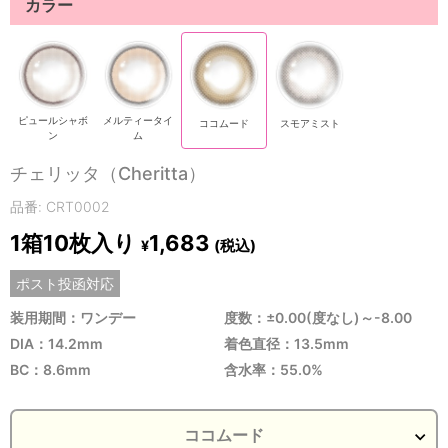
カラー
ピュールシャボ
メルティータイ
ココムード
スモアミスト
ン
ム
チェリッタ（Cheritta）
品番: CRT0002
1箱10枚入り
1,683
(税込)
¥
ポスト投函対応
装用期間：ワンデー
度数：±0.00(度なし)～-8.00
DIA：14.2mm
着色直径：13.5mm
BC：8.6mm
含水率：55.0%