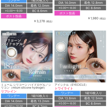
ワンデー
1箱30枚入り
DIA 14.0mm
着色 12.8mm
DIA 14.0mm
着色 12.0mm
BC 8.6mm
±0.00〜-8.00
BC 8.6mm
±0.00〜-9.00
ポスト投函
ポスト投函
￥1,980
(税込)
￥3,278
(税込)
ミューム シリコーン ハイドロゲル／シ
アイシクル（EYECICLE）
リコン（miium silicone hydrogel）
トワイライト
リフレイン
ワンデー
1箱10枚入り
ワンデー
1箱10枚入り
DIA 13.8mm
着色 12.5mm
DIA 14.0mm
着色 13.2mm
BC 8.6mm
±0.00〜-8.00
BC 8.7mm
±0.00〜-10.00