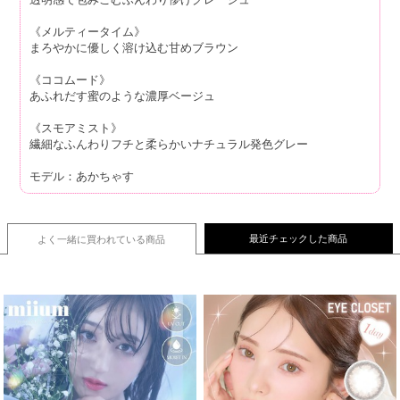
《メルティータイム》
まろやかに優しく溶け込む甘めブラウン
《ココムード》
あふれだす蜜のような濃厚ベージュ
《スモアミスト》
繊細なふんわりフチと柔らかいナチュラル発色グレー
モデル：あかちゃす
最近チェックした商品
よく一緒に買われている
商品