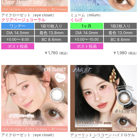
アイクローゼット（eye closet）
ミューム（miium）
クリアベージュコーラル
くらげ
ワンデー
1箱10枚入り
1ヶ月
1箱2枚入り
DIA 14.5mm
着色 13.8mm
DIA 14.0mm
着色 13.0mm
BC 8.6mm
BC 8.6mm
±0.00〜-8.00
±0.00〜-10.00
ポスト投函
ポスト投函
￥1,760
￥1,980
(税込)
(税込)
アイクローゼット（eye closet）
デューリット シリコーン ハイドロゲル