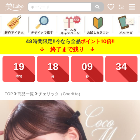
48時間限定!!今なら全品
ポイント10倍!!
↓ 終了まで残り ↓
19
18
08
35
時間
分
秒
TOP
商品一覧
チェリッタ（Cheritta）