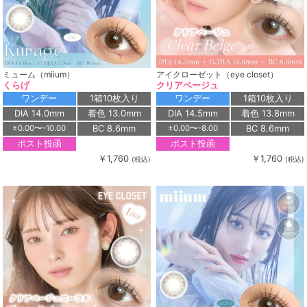
ミューム（miium）
アイクローゼット（eye closet）
くらげ
クリアベージュ
ワンデー
1箱10枚入り
ワンデー
1箱10枚入り
DIA 14.0mm
着色 13.0mm
DIA 14.5mm
着色 13.8mm
BC 8.6mm
BC 8.6mm
±0.00〜-10.00
±0.00〜-8.00
ポスト投函
ポスト投函
￥1,760
￥1,760
(税込)
(税込)