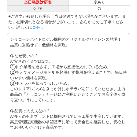
当日発送対応表
度あり
○
クリア
※ご注文が殺到した場合、当日発送できない場合がございます。ま
た、在庫切れとなる場合がございます。あらかじめご了承くださ
い。詳しくは
コチラ
シリコーンハイドロゲル採用のオリジナルクリアレンズ登場！
品質に妥協せず、低価格を実現。
Q:なぜ安いの？
A:安さのヒミツは3つ。
①仲介業者を通さず、工場から直接仕入れているため。
②あえてイメージモデルを起用せず費用を抑えることで、毎日使
いやすい価格を実現。
③ホテラバを知ってほしいため。
このクリアレンズをきっかけにホテラバを知っていただき、主力
商品の「カラコン」も一緒にご利用いただくことでお店全体が成
り立つようにしています。
Q:品質は大丈夫なの？
A:多くの有名ブランドに採用されている工場で生産しています。
高度管理医療機器の承認基準に沿って安全性を確認した、安心し
てお使いいただける商品です。