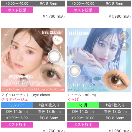
BC 8.6mm
BC 8.6mm
±0.00〜-10.00
±0.00〜-10.00
ポスト投函
ポスト投函
￥1,760
￥1,980
(税込)
(税込)
アイクローゼット（eye closet）
ミューム（miium）
クリアベージュ
くらげ
ワンデー
1箱10枚入り
1ヶ月
1箱2枚入り
DIA 14.5mm
着色 13.8mm
DIA 14.0mm
着色 13.0mm
BC 8.6mm
BC 8.6mm
±0.00〜-8.00
±0.00〜-10.00
ポスト投函
ポスト投函
￥1,760
￥1,980
(税込)
(税込)