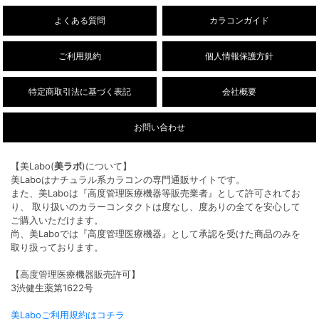
ー/DIA14.5mm）販売開始しました。
よくある質問
カラコンガイド
ご利用規約
個人情報保護方針
特定商取引法に基づく表記
会社概要
お問い合わせ
【美Labo(
美ラボ
)について】
美Laboはナチュラル系カラコンの専門通販サイトです。
また、美Laboは『高度管理医療機器等販売業者』として許可されてお
り、 取り扱いのカラーコンタクトは度なし、度ありの全てを安心して
ご購入いただけます。
尚、美Laboでは『高度管理医療機器』として承認を受けた商品のみを
取り扱っております。
【高度管理医療機器販売許可】
3渋健生薬第1622号
美Laboご利用規約はコチラ