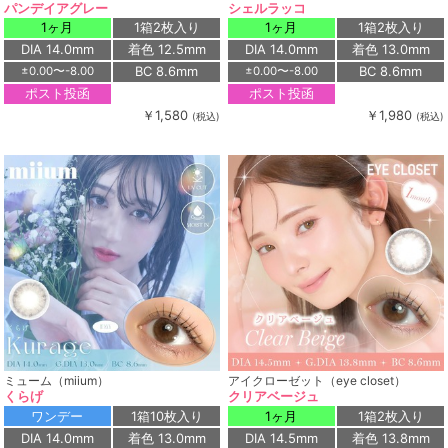
パンデイアグレー
シェルラッコ
1ヶ月
1箱2枚入り
1ヶ月
1箱2枚入り
DIA 14.0mm
着色 12.5mm
DIA 14.0mm
着色 13.0mm
BC 8.6mm
BC 8.6mm
±0.00〜-8.00
±0.00〜-8.00
ポスト投函
ポスト投函
￥1,580
￥1,980
(税込)
(税込)
ミューム（miium）
アイクローゼット（eye closet）
くらげ
クリアベージュ
ワンデー
1箱10枚入り
1ヶ月
1箱2枚入り
DIA 14.0mm
着色 13.0mm
DIA 14.5mm
着色 13.8mm