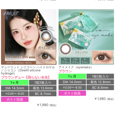
デューリット シリコーン ハイドロゲル
アイメイク（eyemake）
／シリコン（Dewlit silicone
ブラウン
hydrogel）
1ヶ月
1箱2枚入り
ブラウンデュー【回らない水光】
DIA 14.0mm
着色 12.8mm
1ヶ月
1箱2枚入り
BC 8.6mm
±0.00〜-8.00
DIA 14.5mm
着色 13.6mm
ポスト投函
BC 8.7mm
±0.00〜-8.00
￥1,980
ポスト投函
(税込)
￥1,980
(税込)