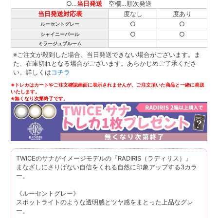
○…
当日発送
空欄…順次発送
当日発送対応表
度なし
度あり
○
○
ルーセントグレー
○
○
シャイニーパール
ミラージュブルーム
※ご注文が殺到した場合、当日発送できない場合がございます。ま
た、在庫切れとなる場合がございます。あらかじめご了承くださ
い。詳しくは
コチラ
※トレカはカートやご注文確認画面に表示されませんが、ご注文頂いた商品と一緒に発送
いたします。
※無くなり次第終了です。
TWICEのサナがイメージモデルの『RADIRIS（ラディリス）』
まなざしにさりげない自信をくれる自然に印象アップする3カラ
ー。
《ルーセントグレー》
スポットライトのような透明感とツヤ感をまとった上品なグレ
ー。