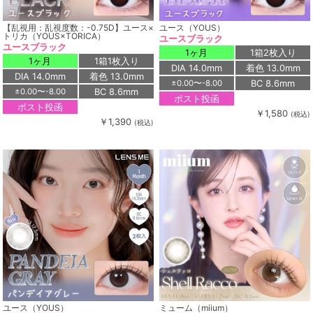
【乱視用：乱視度数：-0.75D】ユース×
ユース（YOUS）
トリカ（YOUS×TORICA）
ユースブラック
ユースブラック
1ヶ月
1箱2枚入り
1ヶ月
1箱1枚入り
DIA 14.0mm
着色 13.0mm
DIA 14.0mm
着色 13.0mm
BC 8.6mm
±0.00〜-8.00
BC 8.6mm
±0.00〜-8.00
ポスト投函
ポスト投函
￥1,580
(税込)
￥1,390
(税込)
ユース（YOUS）
ミューム（miium）