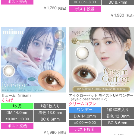
ポスト投函
BC 8.7mm
±0.00〜-8.00
￥1,760
ポスト投函
(税込)
￥1,980
(税込)
ミューム（miium）
アイクローゼット モイストUV ワンデー
（eye closet moist UV）
くらげ
クリームコフレ
1ヶ月
1箱2枚入り
ワンデー
1箱30枚入り
DIA 14.0mm
着色 13.0mm
DIA 14.0mm
着色 12.0mm
BC 8.6mm
±0.00〜-10.00
BC 8.6mm
±0.00〜-9.00
ポスト投函
ポスト投函
￥1,980
(税込)