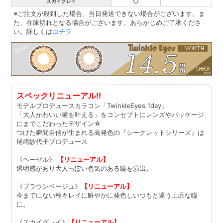
○
スカイグレイ
※ご注文が殺到した場合、当日発送できない場合がございます。ま
た、在庫切れとなる場合がございます。あらかじめご了承くださ
い。詳しくは
コチラ
スペックリニューアル!!
モデルプロデュースカラコン「TwinkleEyes 1day」
「大人かわいい瞳を叶える」をコンセプトにレンズやパッケージ
にまでこだわったデザイン☆
つけた瞬間自信が生まれる高発色の『シークレットシリーズ』は
尾崎紗代子プロデュース
《ヘーゼル》
【リニューアル】
透明感があり大人っぽい色気のある瞳を演出。
《ブラウンベージュ》
【リニューアル】
今までにない程キレイに鮮やかに発色しいつもと違う上品な瞳
に。
《スカイグレイ》
【リニューアル】