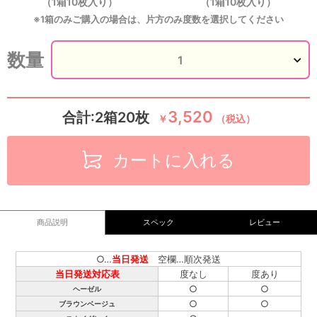
（1箱10枚入り）
（1箱10枚入り）
※1箱のみご購入の場合は、片方のみ度数を選択してください
数量
3,520
合計:2箱20枚
￥
（税込）
カートに入れる
商品説明
スペック
レビュー
○…
当日発送
空欄…順次発送
当日発送対応表
度なし
度あり
○
○
ヘーゼル
○
○
ブラウンベージュ