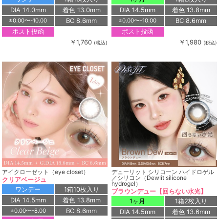
DIA 14.0mm
着色 13.0mm
DIA 14.5mm
着色 13.8mm
BC 8.6mm
BC 8.6mm
±0.00〜-10.00
±0.00〜-10.00
ポスト投函
ポスト投函
￥1,760
￥1,980
(税込)
(税込)
アイクローゼット（eye closet）
デューリット シリコーン ハイドロゲル
／シリコン（Dewlit silicone
クリアベージュ
hydrogel）
ワンデー
1箱10枚入り
ブラウンデュー【回らない水光】
DIA 14.5mm
着色 13.8mm
1ヶ月
1箱2枚入り
BC 8.6mm
±0.00〜-8.00
DIA 14.5mm
着色 13.6mm