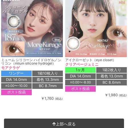
ミューム シリコーン ハイドロゲル／シ
アイクローゼット（eye closet）
リコン（miium silicone hydrogel）
クリアベージュミニ
モアクラゲ
1ヶ月
1箱2枚入り
ワンデー
1箱10枚入り
DIA 14.0mm
着色 13.0mm
DIA 14.0mm
着色 13.3mm
BC 8.6mm
±0.00〜-8.00
BC 8.7mm
±0.00〜-10.00
ポスト投函
ポスト投函
￥1,980
(税込)
￥1,760
(税込)
上部へ戻る