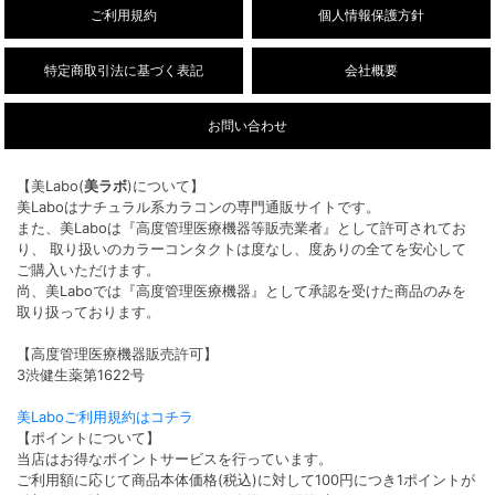
ご利用規約
個人情報保護方針
特定商取引法に基づく表記
会社概要
お問い合わせ
【美Labo(
美ラボ
)について】
美Laboはナチュラル系カラコンの専門通販サイトです。
また、美Laboは『高度管理医療機器等販売業者』として許可されてお
り、 取り扱いのカラーコンタクトは度なし、度ありの全てを安心して
ご購入いただけます。
尚、美Laboでは『高度管理医療機器』として承認を受けた商品のみを
取り扱っております。
【高度管理医療機器販売許可】
3渋健生薬第1622号
美Laboご利用規約はコチラ
【ポイントについて】
当店はお得なポイントサービスを行っています。
ご利用額に応じて商品本体価格(税込)に対して100円につき1ポイントが