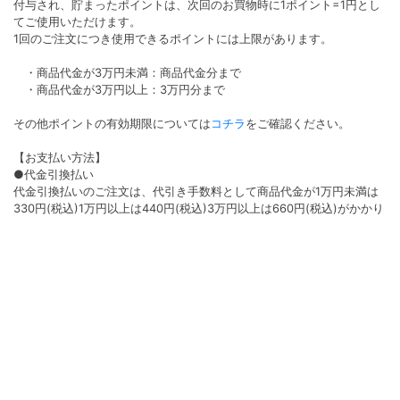
付与され、貯まったポイントは、次回のお買物時に1ポイント=1円とし
てご使用いただけます。
1回のご注文につき使用できるポイントには上限があります。
・商品代金が3万円未満：商品代金分まで
・商品代金が3万円以上：3万円分まで
その他ポイントの有効期限については
コチラ
をご確認ください。
【お支払い方法】
●代金引換払い
代金引換払いのご注文は、代引き手数料として商品代金が1万円未満は
330円(税込)1万円以上は440円(税込)3万円以上は660円(税込)がかかり
ます。
●クレジット払い
決済手数料は無料となります。ご利用いただけるカード会社は
VISA/Master/AMEX/Diners/JCBです。
●コンビニ払い
コンビニ払いのご注文はコンビニ決済手数料220円（税込）がかかりま
す。