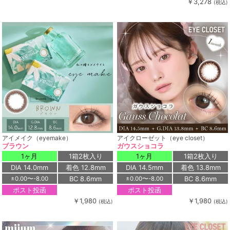
￥3,278
(税込)
アイメイク（eyemake）
アイクローゼット（eye closet）
ブラウン
ガウスショコラ
1ヶ月
1箱2枚入り
1ヶ月
1箱2枚入り
DIA 14.0mm
着色 12.8mm
DIA 14.5mm
着色 13.8mm
BC 8.6mm
BC 8.6mm
±0.00〜-8.00
±0.00〜-8.00
ポスト投函
ポスト投函
￥1,980
￥1,980
(税込)
(税込)