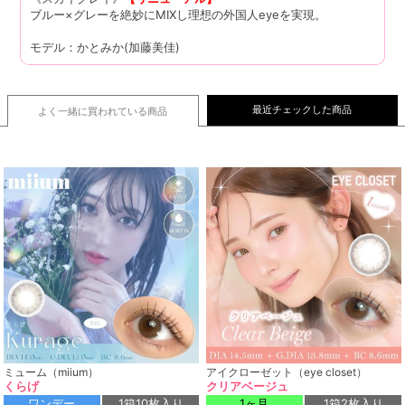
ブルー×グレーを絶妙にMIXし理想の外国人eyeを実現。
モデル：かとみか(加藤美佳)
最近チェックした商品
よく一緒に買われている
商品
ミューム（miium）
アイクローゼット（eye closet）
くらげ
クリアベージュ
ワンデー
1箱10枚入り
1ヶ月
1箱2枚入り