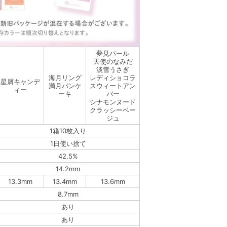
夢見パール
天使のなみだ
淡雪うさぎ
海月リング
レディショコラ
星屑キャンデ
満月パンケ
スウィートアン
ィー
ーキ
バー
シナモンヌード
クラッシーベー
ジュ
1箱10枚入り
1日使い捨て
42.5%
14.2mm
13.3mm
13.4mm
13.6mm
8.7mm
あり
あり