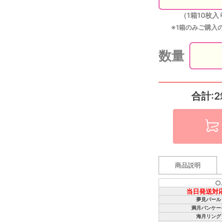
（1箱10枚入
※1箱のみご購入
数量
合計:2
商品説明
○
当日発送対
夢見パール
満月パンケー
海月リング