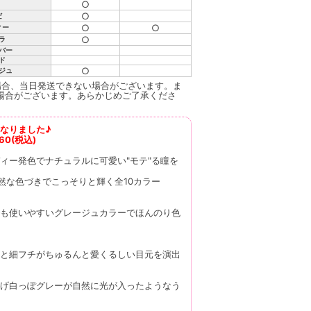
○
○
だ
○
○
ィー
○
ラ
バー
ド
○
ジュ
場合、当日発送できない場合がございます。ま
場合がございます。あらかじめご了承くださ
なりました♪
60(税込)
ィー発色でナチュラルに可愛い"モテ"る瞳を
然な色づきでこっそりと輝く全10カラー
も使いやすいグレージュカラーでほんのり色
と細フチがちゅるんと愛くるしい目元を演出
げ白っぽグレーが自然に光が入ったようなう