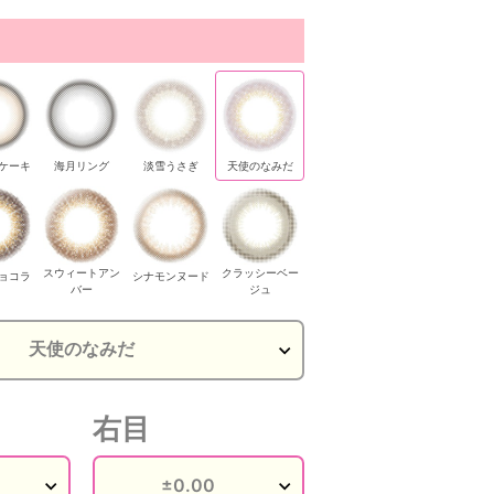
ケーキ
海月リング
淡雪うさぎ
天使のなみだ
スウィートアン
クラッシーベー
ョコラ
シナモンヌード
バー
ジュ
右目
ディショコラ
レディショコラ
レディショコラ
レディショコラ
レディショコラ
スウィ