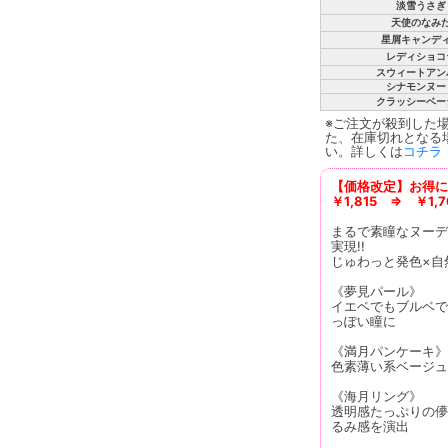
淡雪うさぎ
天使のなみ
星屑キャンデ
レディショコ
スウィートアン
シナモンヌー
クラッシーベー
※ご注文が殺到した
た、在庫切れとなる
い。詳しくは
コチラ
【価格改定】お得に
￥1,815 ⇒ ￥1,7
まるで素瞳なヌーデ
実現!!
じゅわっと発色×自
《夢見パール》
イエベでもブルベで
っぽい瞳に
《満月パンケーキ》
色素薄い系ベージュ
《海月リング》
透明感たっぷりの儚
るみ感を演出