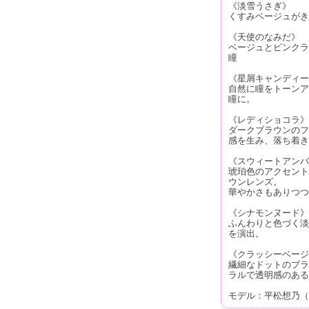
《淡雪うさぎ》
くすみベージュがき
《天使のなみだ》
ベージュとピンクラ
瞳
《星屑キャンディー
自然に瞳をトーンア
瞳に。
《レディショコラ》
ダークブラウンのフ
感を生み、落ち着き
《スウィートアンバ
琥珀色のアクセント
ウンレンズ。
華やかさもありつつ
《シナモンヌード》
ふんわりと色づく淡
を演出。
《クラッシーベージ
繊細なドットのブラ
ラルで透明感のある
モデル：平松想乃（