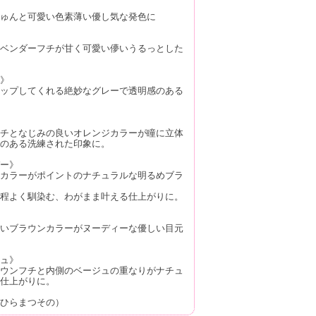
ゅんと可愛い色素薄い優し気な発色に
ベンダーフチが甘く可愛い儚いうるっとした
》
ップしてくれる絶妙なグレーで透明感のある
チとなじみの良いオレンジカラーが瞳に立体
のある洗練された印象に。
ー》
カラーがポイントのナチュラルな明るめブラ
程よく馴染む、わがまま叶える仕上がりに。
いブラウンカラーがヌーディーな優しい目元
ュ》
ウンフチと内側のベージュの重なりがナチュ
仕上がりに。
ひらまつその）