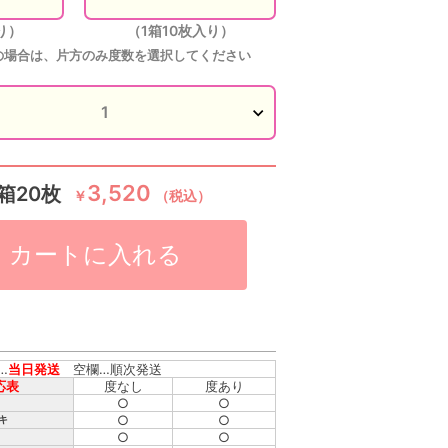
り）
（1箱10枚入り）
の場合は、片方のみ度数を選択してください
3,520
箱20枚
￥
（税込）
カートに入れる
…
当日発送
空欄…順次発送
応表
度なし
度あり
○
○
○
○
キ
○
○