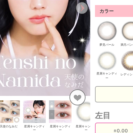
カラー
夢見パール
満月パン
星屑キャンディ
レディシ
ー
左目
天使のなみだ
星屑キャンディ
星屑キャンディ
星屑キャンディ
星屑キャンディ
レ
ー
ー
ー
ー