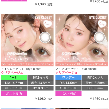
￥1,760
(税込)
￥1,390
(税込)
アイクローゼット（eye closet）
アイクローゼット（eye closet）
クリアベージュ
クリアベージュ
1ヶ月
1箱2枚入り
ワンデー
1箱10枚入り
DIA 14.5mm
着色 13.8mm
DIA 14.5mm
着色 13.8mm
BC 8.6mm
BC 8.6mm
±0.00〜-10.00
±0.00〜-8.00
ポスト投函
ポスト投函
￥1,980
￥1,760
(税込)
(税込)