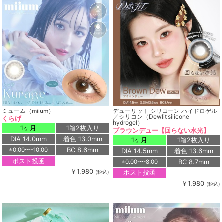
ミューム（miium）
デューリット シリコーン ハイドロゲル
／シリコン（Dewlit silicone
くらげ
hydrogel）
1ヶ月
1箱2枚入り
ブラウンデュー【回らない水光】
DIA 14.0mm
着色 13.0mm
1ヶ月
1箱2枚入り
BC 8.6mm
±0.00〜-10.00
DIA 14.5mm
着色 13.6mm
ポスト投函
BC 8.7mm
±0.00〜-8.00
￥1,980
ポスト投函
(税込)
￥1,980
(税込)