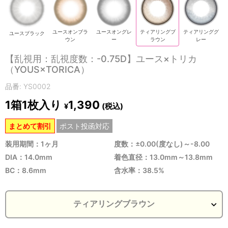
ユースオンブラ
ユースオングレ
ティアリングブ
ティアリンググ
ユースブラック
ウン
ー
ラウン
レー
【乱視用：乱視度数：-0.75D】ユース×トリカ
（YOUS×TORICA）
品番: YS0002
1箱1枚入り
1,390
(税込)
¥
まとめて割引
ポスト投函対応
装用期間：1ヶ月
度数：±0.00(度なし)～-8.00
DIA：14.0mm
着色直径：13.0mm～13.8mm
BC：8.6mm
含水率：38.5%