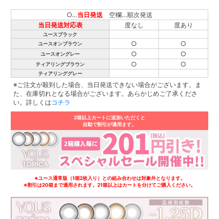
○…
当日発送
空欄…順次発送
当日発送対応表
度なし
度あり
ユースブラック
○
○
ユースオンブラウン
○
○
ユースオングレー
○
○
ティアリングブラウン
ティアリンググレー
※ご注文が殺到した場合、当日発送できない場合がございます。ま
た、在庫切れとなる場合がございます。あらかじめご了承くださ
い。詳しくは
コチラ
2箱以上カートに追加いただくと
自動で割引が適用ます。
※ユース通常版（1箱2枚入り）との組み合わせは対象外となります。
※割引は20箱まで適用されます。21箱以上はカートを分けてご購入ください。