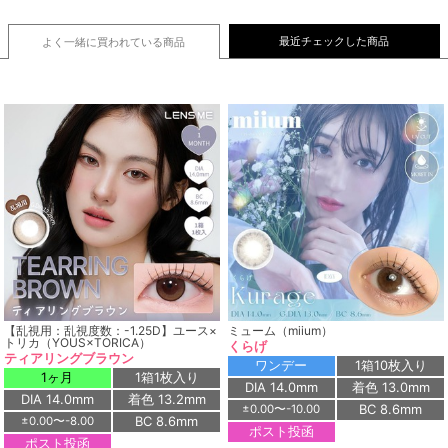
最近チェックした商品
よく一緒に買われている
商品
【乱視用：乱視度数：-1.25D】ユース×
ミューム（miium）
トリカ（YOUS×TORICA）
くらげ
ティアリングブラウン
ワンデー
1箱10枚入り
1ヶ月
1箱1枚入り
DIA 14.0mm
着色 13.0mm
DIA 14.0mm
着色 13.2mm
BC 8.6mm
±0.00〜-10.00
BC 8.6mm
±0.00〜-8.00
ポスト投函
ポスト投函