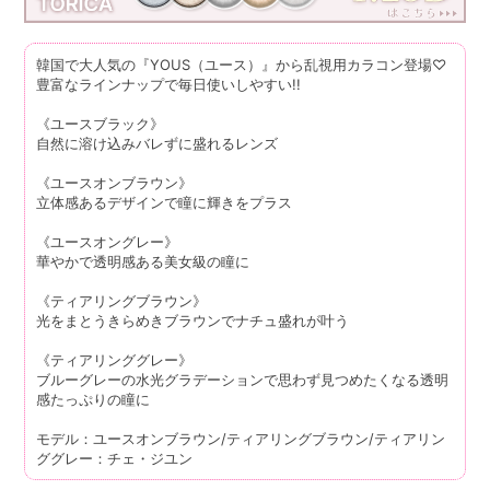
韓国で大人気の『YOUS（ユース）』から乱視用カラコン登場♡
豊富なラインナップで毎日使いしやすい!!
《ユースブラック》
自然に溶け込みバレずに盛れるレンズ
《ユースオンブラウン》
立体感あるデザインで瞳に輝きをプラス
《ユースオングレー》
華やかで透明感ある美女級の瞳に
《ティアリングブラウン》
光をまとうきらめきブラウンでナチュ盛れが叶う
《ティアリンググレー》
ブルーグレーの水光グラデーションで思わず見つめたくなる透明
感たっぷりの瞳に
モデル：ユースオンブラウン/ティアリングブラウン/ティアリン
ググレー：チェ・ジユン