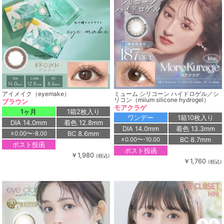
アイメイク（eyemake）
ミューム シリコーン ハイドロゲル／シ
リコン（miium silicone hydrogel）
ブラウン
モアクラゲ
1ヶ月
1箱2枚入り
ワンデー
1箱10枚入り
DIA 14.0mm
着色 12.8mm
DIA 14.0mm
着色 13.3mm
BC 8.6mm
±0.00〜-8.00
BC 8.7mm
±0.00〜-10.00
ポスト投函
ポスト投函
￥1,980
(税込)
￥1,760
(税込)