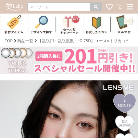
TOP
商品一覧
【乱視用：乱視度数：-0.75D】ユース×トリカ（YOUS×TORICA）