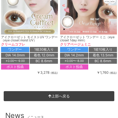
アイクローゼット モイストUV ワンデー
アイクローゼット ワンデー ミニ（eye
（eye closet moist UV）
closet 1day mini）
クリームコフレ
クリアベージュミニ
ワンデー
1箱30枚入り
ワンデー
1箱10枚入り
DIA 14.0mm
着色 12.0mm
DIA 14.2mm
着色 13.5mm
BC 8.6mm
BC 8.6mm
±0.00〜-9.00
±0.00〜-8.00
ポスト投函
ポスト投函
￥3,278
￥1,760
(税込)
(税込)
上部へ戻る
News
／ニュース