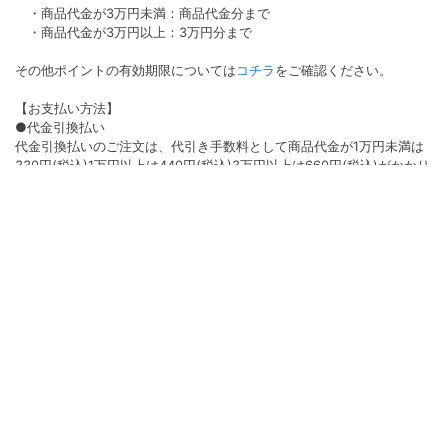
・商品代金が3万円未満：商品代金分まで
・商品代金が3万円以上：3万円分まで
その他ポイントの有効期限については
コチラ
をご確認ください。
【お支払い方法】
●代金引換払い
代金引換払いのご注文は、代引き手数料として商品代金が1万円未満は
330円(税込)1万円以上は440円(税込)3万円以上は660円(税込)がかかり
ます。
●クレジット払い
決済手数料は無料となります。ご利用いただけるカード会社は
VISA/Master/AMEX/Diners/JCBです。
●コンビニ払い
コンビニ払いのご注文はコンビニ決済手数料220円（税込）がかかりま
す。