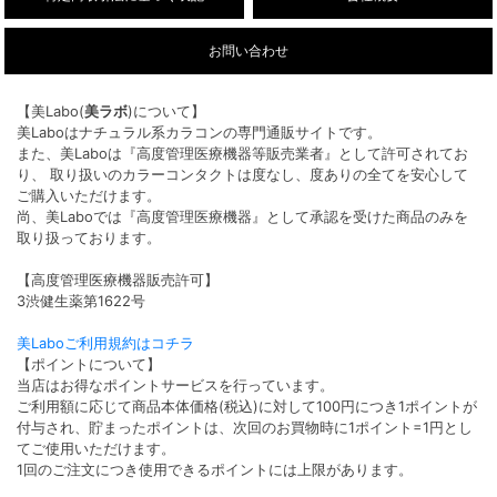
お問い合わせ
【美Labo(
美ラボ
)について】
美Laboはナチュラル系カラコンの専門通販サイトです。
また、美Laboは『高度管理医療機器等販売業者』として許可されてお
り、 取り扱いのカラーコンタクトは度なし、度ありの全てを安心して
ご購入いただけます。
尚、美Laboでは『高度管理医療機器』として承認を受けた商品のみを
取り扱っております。
【高度管理医療機器販売許可】
3渋健生薬第1622号
美Laboご利用規約はコチラ
【ポイントについて】
当店はお得なポイントサービスを行っています。
ご利用額に応じて商品本体価格(税込)に対して100円につき1ポイントが
付与され、貯まったポイントは、次回のお買物時に1ポイント=1円とし
てご使用いただけます。
1回のご注文につき使用できるポイントには上限があります。