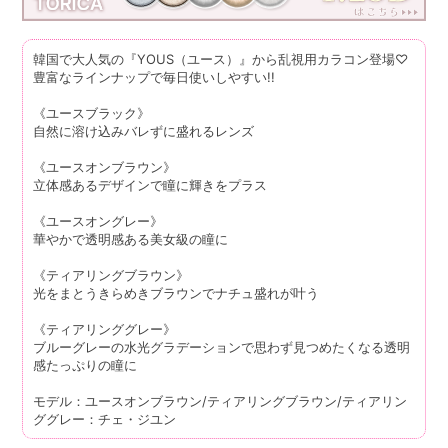
韓国で大人気の『YOUS（ユース）』から乱視用カラコン登場♡
豊富なラインナップで毎日使いしやすい!!
《ユースブラック》
自然に溶け込みバレずに盛れるレンズ
《ユースオンブラウン》
立体感あるデザインで瞳に輝きをプラス
《ユースオングレー》
華やかで透明感ある美女級の瞳に
《ティアリングブラウン》
光をまとうきらめきブラウンでナチュ盛れが叶う
《ティアリンググレー》
ブルーグレーの水光グラデーションで思わず見つめたくなる透明
感たっぷりの瞳に
モデル：ユースオンブラウン/ティアリングブラウン/ティアリン
ググレー：チェ・ジユン