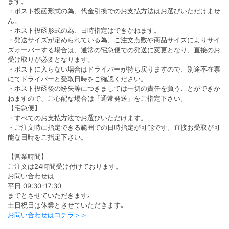
ます。
・ポスト投函形式の為、代金引換でのお支払方法はお選びいただけませ
ん。
・ポスト投函形式の為、日時指定はできかねます。
・発送サイズが定められている為、ご注文点数や商品サイズによりサイ
ズオーバーする場合は、通常の宅急便での発送に変更となり、直接のお
受け取りが必要となります。
・ポストに入らない場合はドライバーが持ち戻りますので、別途不在票
にてドライバーと受取日時をご確認ください。
・ポスト投函後の紛失等につきましては一切の責任を負うことができか
ねますので、ご心配な場合は「通常発送」をご指定下さい。
【宅急便】
・すべてのお支払方法でお選びいただけます。
・ご注文時に指定できる範囲での日時指定が可能です。直接お受取が可
能な日時をご指定下さい。
【営業時間】
ご注文は24時間受け付けております。
お問い合わせは
平日 09:30-17:30
までとさせていただきます｡
土日祝日は休業とさせていただきます｡
お問い合わせはコチラ＞＞