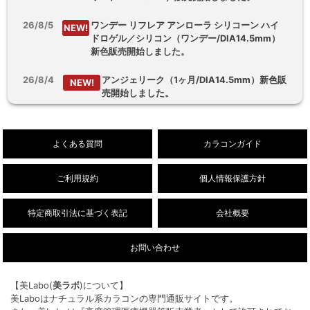
26/8/5
ワンデー リフレア アンローラ シリコーン ハイ
NEW!
ドロゲル／シリコン（ワンデー/DIA14.5mm）
新色販売開始しました。
26/8/4
アンジェリーク（1ヶ月/DIA14.5mm）新色販
NEW!
売開始しました。
26/8/3
【乱視用】フルーリートーリック（ワンデ
NEW!
ー/DIA14.5mm）販売開始しました。
よくある質問
カラコンガイド
ご利用規約
個人情報保護方針
特定商取引法に基づく表記
会社概要
お問い合わせ
【美Labo(
美ラボ
)について】
美Laboはナチュラル系カラコンの専門通販サイトです。