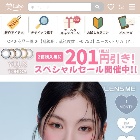
TOP
商品一覧
【乱視用：乱視度数：-0.75D】ユース×トリカ（YOUS×TORICA）