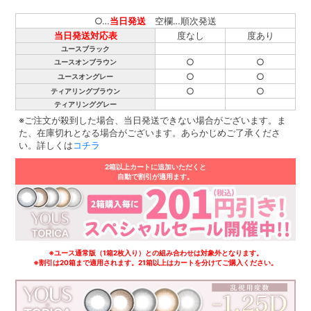
○…
当日発送
空欄…順次発送
当日発送対応表
度なし
度あり
ユースブラック
○
○
ユースオンブラウン
○
○
ユースオングレー
○
○
ティアリングブラウン
ティアリンググレー
※ご注文が殺到した場合、当日発送できない場合がございます。ま
た、在庫切れとなる場合がございます。あらかじめご了承くださ
い。詳しくは
コチラ
2箱以上カートに追加いただくと
自動で割引が適用ます。
※ユース通常版（1箱2枚入り）との組み合わせは対象外となります。
※割引は20箱まで適用されます。21箱以上はカートを分けてご購入ください。