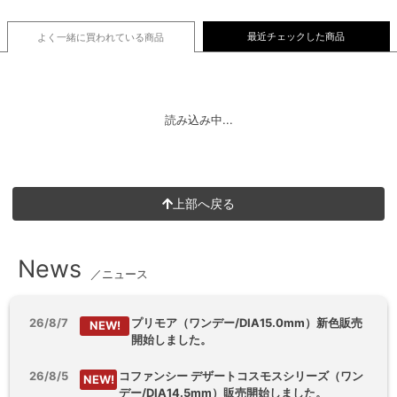
最近チェックした商品
よく一緒に買われている
商品
読み込み中...
上部へ戻る
News
／ニュース
26/8/7
プリモア（ワンデー/DIA15.0mm）新色販売
NEW!
開始しました。
26/8/5
コファンシー デザートコスモスシリーズ（ワン
NEW!
デー/DIA14.5mm）販売開始しました。