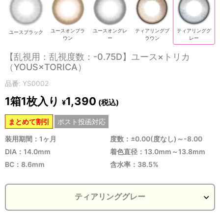
ユースオンブラ
ユースオングレ
ティアリングブ
ティアリンググ
ユースブラック
ウン
ー
ラウン
レー
【乱視用：乱視度数：-0.75D】ユース×トリカ
（YOUS×TORICA）
品番: YS0002
1箱1枚入り
1,390
(税込)
¥
まとめて割引
ポスト投函対応
装用期間：1ヶ月
度数：±0.00(度なし)～-8.00
DIA：14.0mm
着色直径：13.0mm～13.8mm
BC：8.6mm
含水率：38.5%