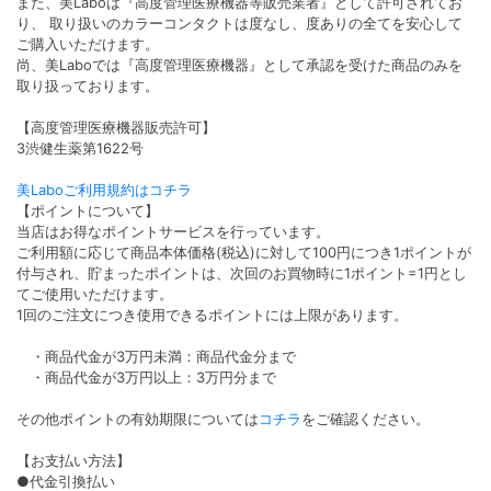
また、美Laboは『高度管理医療機器等販売業者』として許可されてお
り、 取り扱いのカラーコンタクトは度なし、度ありの全てを安心して
ご購入いただけます。
尚、美Laboでは『高度管理医療機器』として承認を受けた商品のみを
取り扱っております。
【高度管理医療機器販売許可】
3渋健生薬第1622号
美Laboご利用規約はコチラ
【ポイントについて】
当店はお得なポイントサービスを行っています。
ご利用額に応じて商品本体価格(税込)に対して100円につき1ポイントが
付与され、貯まったポイントは、次回のお買物時に1ポイント=1円とし
てご使用いただけます。
1回のご注文につき使用できるポイントには上限があります。
・商品代金が3万円未満：商品代金分まで
・商品代金が3万円以上：3万円分まで
その他ポイントの有効期限については
コチラ
をご確認ください。
【お支払い方法】
●代金引換払い